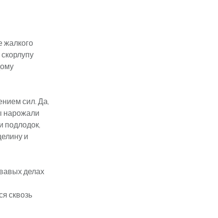
е жалкого
 скорлупу
дому
нием сил. Да,
ы нарожали
и подлодок,
целину и
овавых делах
ся сквозь