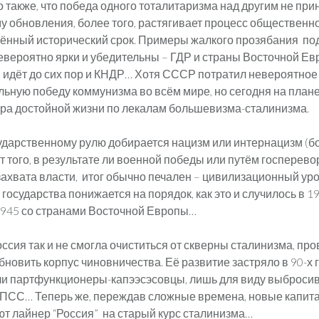
 также, что победа одного тоталитаризма над другим не при
 обновления, более того, растягивает процесс общественн
ённый исторический срок. Примеры жалкого прозябания под
евероятно ярки и убедительны – ГДР и страны Восточной Ев
и идёт до сих пор и КНДР… Хотя СССР потратил невероятное
альную победу коммунизма во всём мире, но сегодня на плане
ра достойной жизни по лекалам большевизма-сталинизма.
сударственному рулю добирается нацизм или интернацизм (б
т того, в результате ли военной победы или путём госперево
захвата власти, итог обычно печален – цивилизационный ур
государства понижается на порядок, как это и случилось в 19
 1945 со странами Восточной Европы…
сия так и не смогла очиститься от скверны сталинизма, про
новить корпус чиновничества. Её развитие застряло в 90-х го
ли партфункционеры-капээсэсовцы, лишь для виду выброси
ПСС… Теперь же, переждав сложные времена, новые капита
т лайнер “Россия” на старый курс сталинизма…