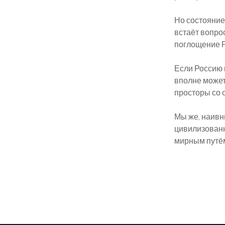
Но состояние
встаёт вопро
поглощение Р
Если Россию п
вполне может
просторы со 
Мы же, наивны
цивилизованн
мирным путём