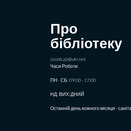
Про
бібліотеку
zounb.zp@ukr.net
Часи Роботи:
ПН - СБ: 09:00 - 17:00
НД: ВИХIДНИЙ
Останній день кожного місяця - саніт