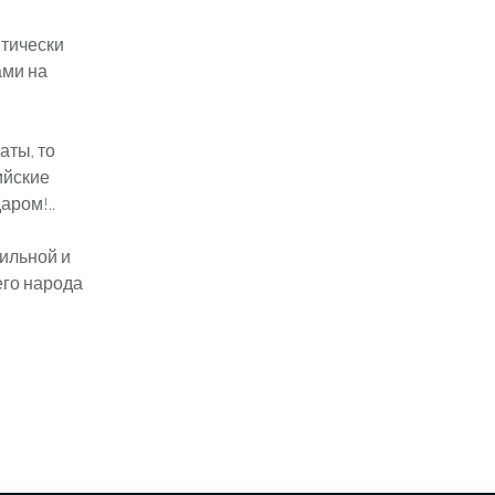
итически
ами на
аты, то
ийские
аром!..
сильной и
его народа