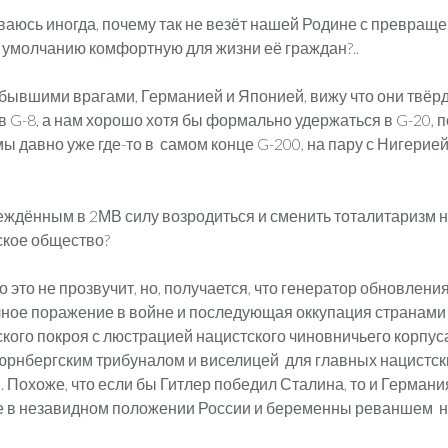
ваюсь иногда, почему так не везёт нашей Родине с превращ
о умолчанию комфортную для жизни её граждан?..
бывшими врагами, Германией и Японией, вижу что они твёр
 G-8, а нам хорошо хотя бы формально удержаться в G-20, п
мы давно уже где-то в самом конце G-200, на пару с Нигерией
еждённым в 2МВ силу возродиться и сменить тоталитаризм 
ское общество?
о это не прозвучит, но, получается, что генератор обновлени
лное поражение в войне и последующая оккупация странами
кого покроя с люстрацией нацистского чиновничьего корпуса
юрнбергским трибуналом и виселицей для главных нацистск
. Похоже, что если бы Гитлер победил Сталина, то и Германи
е в незавидном положении России и беременны реваншем 