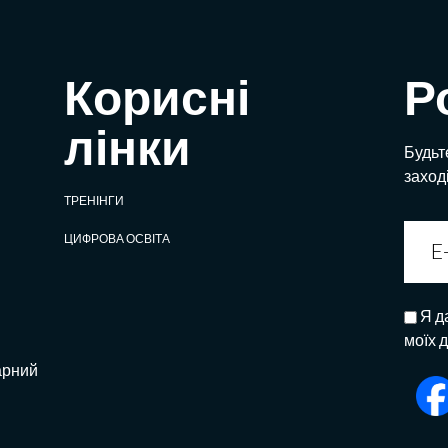
Корисні
Р
лінки
Будьте
заход
ТРЕНІНГИ
ЦИФРОВА ОСВІТА
Я д
моїх 
арний