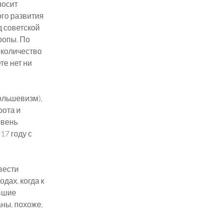
носит
ого развития
 советской
ропы. По
 количество
те нет ни
ольшевизм),
рота и
овень
17 году с
вести
дах, когда к
вшие
ны, похоже,