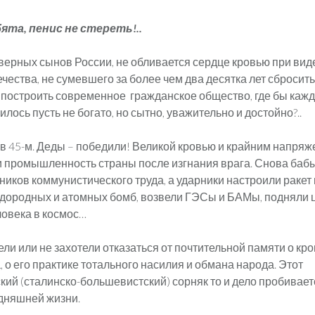
ята, пенис не стереть!..
, верных сынов России, не обливается сердце кровью при вид
чества, не сумевшего за более чем два десятка лет сбросить
 построить современное гражданское общество, где бы каж
лось пусть не богато, но сытно, уважительно и достойно?..
 в 45-м. Деды – победили! Великой кровью и крайним напряже
 промышленность страны после изгнания врага. Снова баб
ников коммунистического труда, а ударники настроили ракет 
дородных и атомных бомб, возвели ГЭСы и БАМы, подняли 
ловека в космос…
ели или не захотели отказаться от почтительной памяти о кр
 о его практике тотального насилия и обмана народа. Этот
кий (сталинско-большевистский) сорняк то и дело пробивает
дняшней жизни.