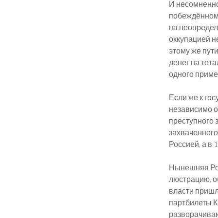
И несомненно
побеждённому
на неопредел
оккупацией н
этому же пут
денег на тот
одного приме
Если же к го
независимо о
преступного 
захваченного 
Россией, а в
Нынешняя Рос
люстрацию, об
власти приш
партбилеты К
разворачиваю