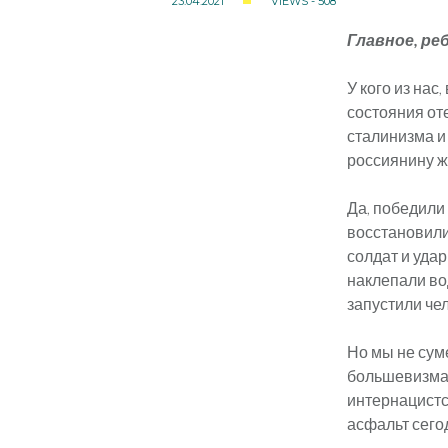
23.04.2021
VIEWS - 508
Главное, реб
У кого из нас
состояния оте
сталинизма и
россиянину жи
Да, победили
восстановили
солдат и удар
наклепали во
запустили че
Но мы не сум
большевизма,
интернацистс
асфальт сего