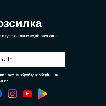
озсилка
 в курсі останніх подій, анонсів та
ів
аю згоду на обробку та зберігання
даних.