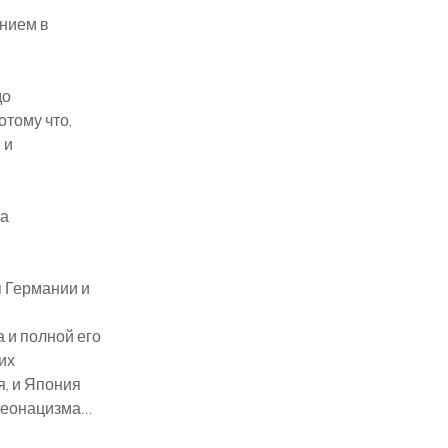
ением в
до
отому что,
 и
на
я Германии и
 и полной его
их
я, и Япония
неонацизма…