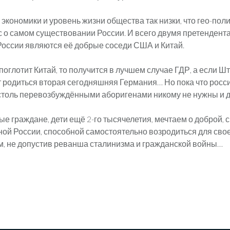
 экономики и уровень жизни общества так низки, что гео-пол
с о самом существовании России. И всего двумя претендент
оссии являются её добрые соседи США и Китай.
оглотит Китай, то получится в лучшем случае ГДР, а если Шт
 родиться вторая сегодняшняя Германия… Но пока что росс
столь перевозбуждёнными аборигенами никому не нужны и д
е граждане, дети ещё 2-го тысячелетия, мечтаем о доброй, 
ой России, способной самостоятельно возродиться для сво
, не допустив реванша сталинизма и гражданской войны…