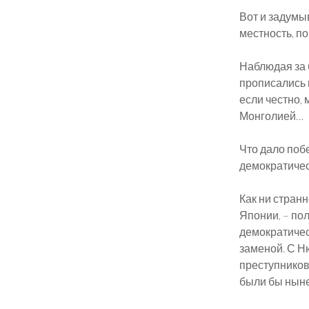
Вот и задумы
местность, п
Наблюдая за 
прописались в
если честно, 
Монголией…
Что дало поб
демократиче
Как ни странн
Японии, – по
демократичес
заменой. С Н
преступников
были бы нын