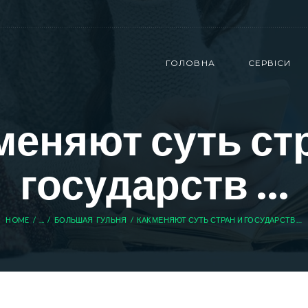
ГОЛОВНА
СЕРВІСИ
меняют суть ст
государств …
HOME
...
БОЛЬШАЯ ГУЛЬНЯ
КАК МЕНЯЮТ СУТЬ СТРАН И ГОСУДАРСТВ …