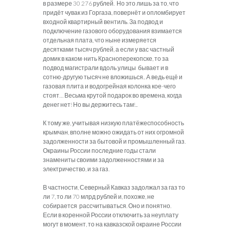
в размере 30 276 рублей. Но это лишь за то, что
придёт чувак из Горгаза, повернёт и опломбирует
входной квартирный вентиль. За подвод и
подключение газового оборудования взимается
отдельная плата, что ныне измеряется
десятками тысяч рублей, а если у вас частный
домик в каком-нить Красноперекопске, то за
подвод магистрали вдоль улицы бывает и в
сотню-другую тысяч не вложишься.. А ведь ещё и
газовая плита и водогрейная колонка кое-чего
стоят… Весьма крутой подарок во времена, когда
денег нет! Но вы держитесь там!..
К тому же, учитывая низкую платёжеспособность
крымчан, вполне можно ожидать от них огромной
задолженности за бытовой и промышленный газ.
Окраины России последние годы стали
знамениты своими задолженностями и за
электричество, и за газ.
В частности, Северный Кавказ задолжал за газ то
ли 7, то ли 70 млрд рублей и, похоже, не
собирается рассчитываться. Оно и понятно.
Если в коренной России отключить за неуплату
могут в момент, то на кавказской окраине России