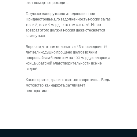
этот номер не проходит…
Такую же манеру взяло и недоношенное
Приднестровье. Его задолженность России за газ
то ли 8, то ли 9 млрд – кто там считал?.. И про
возврат этого должка Россия даже стесняется
заикнуться.
Впрочем, что нам мелочиться? За последние 15
лет великодушно прощено долгов всяким
попрошайкам более чем на 100 млрд долларов, а
конца братской благотворительности всё не
видно!..
Как говорится, красиво жить не запретишь… Ведь
мотовство, как наркота, затягивает
неотвратимо…