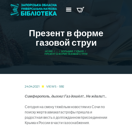
Презент в форме
газовой струи
HOME
...
БОЛЬШАЯ ГУЛЬНЯ
ПРЕЗЕНТ В ФОРМЕ ГАЗОВОЙ СТРУИ
24.04.2021
VIEWS - 592
Симферополь, дыхни! Газ дошёл?.. Не ждали?!..
Сегодня на смену тяжёлым новостям из Сочи по
поиску жертв авиакатастрофы пришла и
радостная весть о долгожданном присоединении
Крыма к России в части газоснабжения.