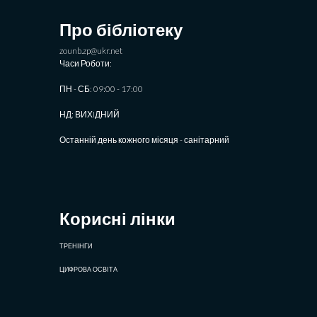
Про бібліотеку
zounb.zp@ukr.net
Часи Роботи:
ПН - СБ: 09:00 - 17:00
НД: ВИХIДНИЙ
Останній день кожного місяця - санітарний
Корисні лінки
ТРЕНІНГИ
ЦИФРОВА ОСВІТА