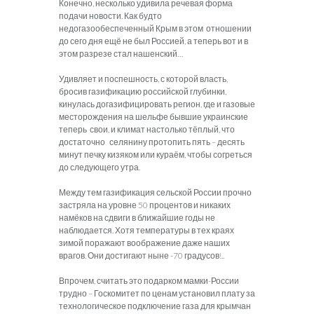
Конечно, несколько удивила речевая форма
подачи новости. Как будто
недогазообеспеченный Крым в этом отношении
до сего дня ещё не был Россией, а теперь вот и в
этом разрезе стал нашенский…
Удивляет и поспешность, с которой власть,
бросив газификацию российской глубинки,
кинулась догазифицировать регион, где и газовые
месторождения на шельфе бывшие украинские
теперь свои, и климат настолько тёплый, что
достаточно селянину протопить пять – десять
минут печку кизяком или кураём, чтобы согреться
до следующего утра.
Между тем газификация сельской России прочно
застряла на уровне 50 процентов и никаких
намёков на сдвиги в ближайшие годы не
наблюдается. Хотя температуры в тех краях
зимой поражают воображение даже наших
врагов. Они достигают ныне -70 градусов!..
Впрочем, считать это подарком мамки-России
трудно – Госкомитет по ценам установил плату за
технологическое подключение газа для крымчан