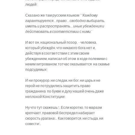
людей!
Сказано же там русским языком “
“Каждому
гарантируется… право… свободно выбирать,
иметь и распространять… иные убеждения и
действовать в соответствии с ними.”
И вот он, национальный позор, – человека,
который убеждён, что никакого бога нет и,
действуя в соответствии с этим своим
убеждением, написал об этом в ходе полемики с
неким хитрованом, тотчас оказывается на скамье
подсудимых!
И ни прокурор, ни следак, ни бог, ни царь и не
герой не потрудились защитить право
гражданина по букве и духу нашей очень даже
неплохой Конституции!
Ну что тут скажешь?.. Если коротко, то маразм
крепчает, правовой беспредел набирает
скорость урагана!.. Как говорится, ни стыда, ни
совести!..