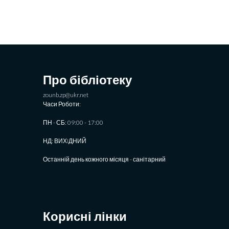
Про бібліотеку
zounb.zp@ukr.net
Часи Роботи:
ПН - СБ: 09:00 - 17:00
НД: ВИХIДНИЙ
Останній день кожного місяця - санітарний
Корисні лінки