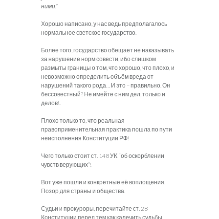
ними.”
Хорошо написано, у нас ведь предполагалось
нормальное светское государство.
Более того, государство обещает не наказывать
за нарушение норм совести, ибо слишком
размыты границы о том, что хорошо, что плохо, и
невозможно определить объём вреда от
нарушений такого рода… И это – правильно. Он
бессовестный? Не имейте с ним дел, только и
делов!..
Плохо только то, что реальная
правоприменительная практика пошла по пути
неисполнения Конституции РФ!
Чего только стоит ст. 148 УК “об оскорблении
чувств верующих”!
Вот уже пошли и конкретные её воплощения.
Позор для страны и общества.
Судьи и прокуроры, перечитайте ст. 28
Конституции перед тем как калечить судьбы