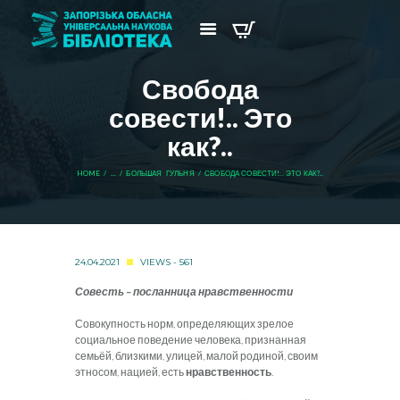
Свобода
совести!.. Это
как?..
HOME
...
БОЛЬШАЯ ГУЛЬНЯ
СВОБОДА СОВЕСТИ!.. ЭТО КАК?..
24.04.2021
VIEWS - 561
Совесть – посланница нравственности
Совокупность норм, определяющих зрелое
социальное поведение человека, признанная
семьёй, близкими, улицей, малой родиной, своим
этносом, нацией, есть
нравственность
.