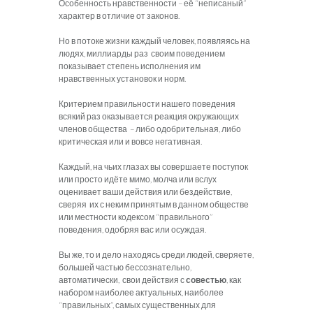
Особенность нравственности – её “неписаный”
характер в отличие от законов.
Но в потоке жизни каждый человек, появляясь на
людях, миллиарды раз своим поведением
показывает степень исполнения им
нравственных установок и норм.
Критерием правильности нашего поведения
всякий раз оказывается реакция окружающих
членов общества – либо одобрительная, либо
критическая или и вовсе негативная.
Каждый, на чьих глазах вы совершаете поступок
или просто идёте мимо, молча или вслух
оценивает ваши действия или бездействие,
сверяя их с неким принятым в данном обществе
или местности кодексом “правильного”
поведения, одобряя вас или осуждая.
Вы же, то и дело находясь среди людей, сверяете,
большей частью бессознательно,
автоматически, свои действия с
совестью
, как
набором наиболее актуальных, наиболее
“правильных”, самых существенных для