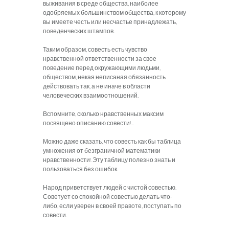
выживания в среде общества, наиболее
одобряемых большинством общества, к которому
вы имеете честь или несчастье принадлежать,
поведенческих штампов.
Таким образом, совесть есть чувство
нравственной ответственности за свое
поведение перед окружающими людьми,
обществом, некая неписаная обязанность
действовать так, а не иначе в области
человеческих взаимоотношений.
Вспомните, сколько нравственных максим
посвящено описанию совести!..
Можно даже сказать, что совесть как бы таблица
умножения от безграничной математики
нравственности! Эту таблицу полезно знать и
пользоваться без ошибок.
Народ приветствует людей с чистой совестью.
Советует со спокойной совестью делать что-
либо, если уверен в своей правоте, поступать по
совести.