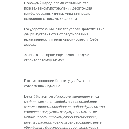
Но каждый народ, племя, семья имеют в
повседневном употреблении десяток-два
наиболее важных для выживания правил
поведения, относимых к совести.
Государства обычно не лезут в эти нравственные
дебри и устраняются от регулирования
нравственности и её выжимок – совести. Себе
дороже!
Хотя кто постарше, ещё помнят “Кодекс
строителя коммунизма”!
В этом отношении Конституция РФ вполне
современна и гуманна.
Её ст. 28 гласит, что
“Каждому гарантируется
свобода совести, свобода вероисповедания,
включая право исповедовать индивидуально или
совместно с другими любую религию или не
исповедовать никакой, свободно выбирать,
иметь и распространять религиозные и иные
убеждения и действовать в соответствии с