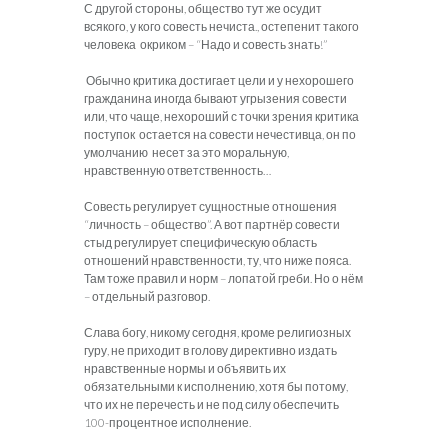
С другой стороны, общество тут же осудит
всякого, у кого совесть нечиста., остепенит такого
человека окриком – “Надо и совесть знать!”
Обычно критика достигает цели и у нехорошего
гражданина иногда бывают угрызения совести
или, что чаще, нехороший с точки зрения критика
поступок остается на совести нечестивца, он по
умолчанию несет за это моральную,
нравственную ответственность…
Совесть регулирует сущностные отношения
“личность – общество”. А вот партнёр совести
стыд регулирует специфическую область
отношений нравственности, ту, что ниже пояса.
Там тоже правил и норм – лопатой греби. Но о нём
– отдельный разговор.
Слава богу, никому сегодня, кроме религиозных
гуру, не приходит в голову директивно издать
нравственные нормы и объявить их
обязательными к исполнению, хотя бы потому,
что их не перечесть и не под силу обеспечить
100-процентное исполнение.