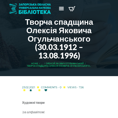
Творча спадщина
Олексія Яковича
Огульчанського
(30.03.1912 –
13.08.1996)
HOME
...
ОЛЕКСІЙ ЯКОВИЧ ОГУЛЬЧАНСЬКИЙ
ТВОРЧА СПАДЩИНА ОЛЕКСІЯ ЯКОВИЧА ОГУЛЬЧАНСЬКОГО...
23.02.2021
COMMENTS - 0
VIEWS - 726
Художні твори
(за алфавітом)