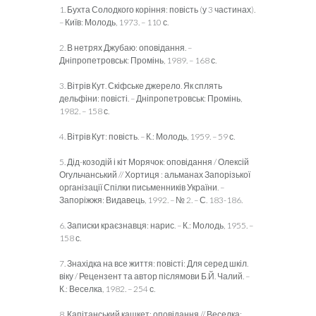
1. Бухта Солодкого коріння: повість (у 3 частинах).
– Київ: Молодь, 1973. – 110 с.
2. В нетрях Джубаю: оповідання. –
Дніпропетровськ: Промінь, 1989. – 168 с.
3. Вітрів Кут. Скіфське джерело. Як сплять
дельфіни: повісті. – Дніпропет­ровськ: Промінь,
1982. – 158 с.
4. Вітрів Кут: повість. – К.: Молодь, 1959. – 59 с.
5. Дід-козодій і кіт Морячок: оповідання / Олексій
Огульчанський // Хортиця : альманах Запорізької
організації Спілки письменників України. –
Запоріжжя: Видавець, 1992. – № 2. – С. 183-186.
6. Записки краєзнавця: нарис. – К.: Молодь, 1955. –
158 с.
7. Знахідка на все життя: повісті: Для серед шкіл.
віку / Рецензент та автор післямови Б.Й. Чалий. –
К.: Веселка, 1982. – 254 с.
8. Капітанський кашкет: оповідання // Веселка: