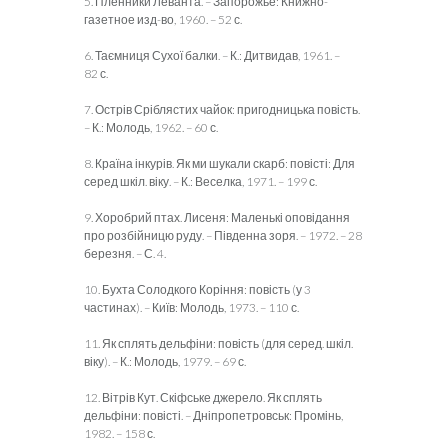
5.
Пленники Леванта. – Запорожье: Книжно-
газетное изд-во, 1960. – 52 с.
6. Таємниця Сухої балки. – К.: Дитвидав, 1961. –
82 с.
7. Острів Сріблястих чайок: пригодницька повість.
– К.: Молодь, 1962. – 60 с.
8. Країна інкурів. Як ми шукали скарб: повісті: Для
серед шкіл. віку. – К.: Веселка, 1971. – 199 с.
9. Хоробрий птах. Лисеня: Маленькі оповідання
про розбійницю руду. – Південна зоря. – 1972. – 28
березня. – С. 4.
10. Бухта Солодкого Коріння: повість (у 3
частинах). – Київ: Молодь, 1973. – 110 с.
11. Як сплять дельфіни: повість (для серед. шкіл.
віку). – К.: Молодь, 1979. – 69 с.
12. Вітрів Кут. Скіфське джерело. Як сплять
дельфіни: повісті. – Дніпропет­ровськ: Промінь,
1982. – 158 с.