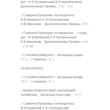
доп.
/
А. Я. Огульчанський, В. И. Ми­хайличенко. –
Днепропетровск
: Промінь, 1983. – 63 с.
5. Северное Приазовье: путеводитель /
М. Ф. Кривошей, А. Я. Огульчан­ський,
А. В. Иванченко. – Днепропетровск
: Промінь, 1976.
6. Северное Приазовье: путеводитель. – 2-е изд.,
доп. / М. Ф. Кривошей, А. Я. Огульчанський,
А. В. Иванченко. – Днепропетровск
: Промінь, 1982.
– 63 с.: ил.
7. Степовий університет // Запорізька правда. –
1972. – 29 березня. – С. 3.
(за хронологією)
1. Степовий університет // Запорізька правда. –
1972. – 29 березня. – С. 3.
2. Билиці Азовського моря: кіносценарій
телефільму. – Запорізька телестудія. – 1975.
3. Северное Приазовье: путеводитель /
М. Ф. Кривошей, А. Я. Огульчан­ський,