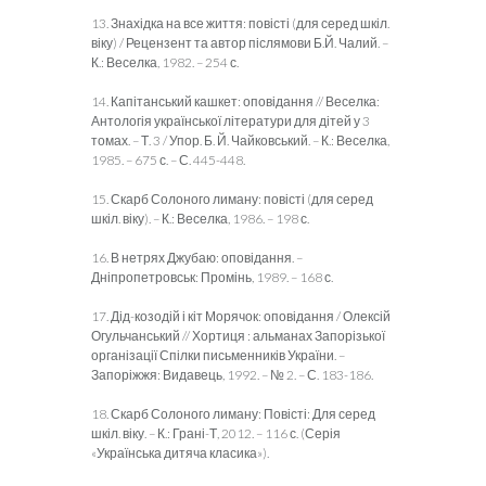
13. Знахідка на все життя: повісті (для серед шкіл.
віку) / Рецензент та автор післямови Б.Й. Чалий. –
К.: Веселка, 1982. – 254 с.
14. Капітанський кашкет: оповідання // Веселка:
Антологія української літератури для дітей у 3
томах. – Т. 3 / Упор. Б. Й. Чайковський. – К.: Веселка,
1985. – 675 с. – С. 445-448.
15. Скарб Солоного лиману: повісті (для серед
шкіл. віку). – К.: Веселка, 1986. – 198 с.
16. В нетрях Джубаю: оповідання. –
Дніпропетровськ: Промінь, 1989. – 168 с.
17. Дід-козодій і кіт Морячок: оповідання / Олексій
Огульчанський // Хортиця : альманах Запорізької
організації Спілки письменників України. –
Запоріжжя: Видавець, 1992. – № 2. – С. 183-186.
18. Скарб Солоного лиману: Повісті: Для серед
шкіл. віку. – К.: Грані-Т, 2012. – 116 с. (Серія
«Українська дитяча класика»).