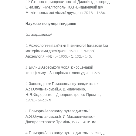
19. Степова принцеса: повісті. Дилогія (для серед.
шкіл. віку). – Мелітополь: ТОВ «Видавничий дім
Мелітопольської міської друкарні», 2018. – 168 с.
Науково-популярні видання
(за алфавітом)
1. Археологічні пам’ятки Північного Приазовя (за
матеріалами досліджень 1938 – 1948 рр.). –
Археологія. – № 4. – 1950. – С. 132. – 140.
2. Билиці Азовського моря: кіносценарій
телефільму. – Запорізька телестудія. – 1975.
2. Заповедники Приазовья: путеводитель /
А. Я. Огульчанський, А. В. Иван­ченко,
Н. Я. Федоренко. – Днепропетровск
: Промінь,
1978. – 64 с.: ил.
3. По морю Азовскому: путеводитель /
А. Я. Огульчанський, В. И. Михайли­чен­ко. –
Днепропетровск
: Промінь, 1977. – 48 с.: ил.
4. По морю Азовскому: путеводитель. – 2-е изд.,