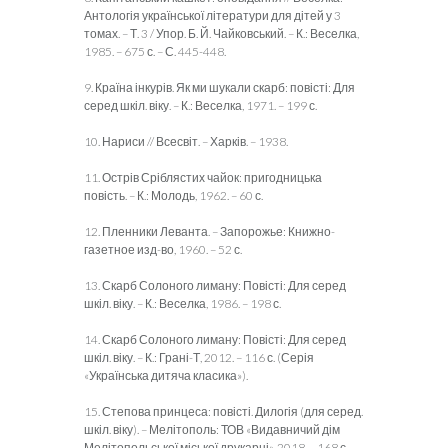
Антологія української літератури для дітей у 3
томах. – Т. 3 / Упор. Б. Й. Чайковський. – К.: Веселка,
1985. – 675 с. – С. 445-448.
9. Країна інкурів. Як ми шукали скарб: повісті: Для
серед шкіл. віку. – К.: Веселка, 1971. – 199 с.
10. Нариси // Всесвіт. – Харків. – 1938.
11. Острів Сріблястих чайок: пригодницька
повість. – К.: Молодь, 1962. – 60 с.
12. Пленники Леванта. – Запорожье: Книжно-
газетное изд-во, 1960. – 52 с.
13. Скарб Солоного лиману: Повісті: Для серед
шкіл. віку. – К.: Веселка, 1986. – 198 с.
14. Скарб Солоного лиману: Повісті: Для серед
шкіл. віку. – К.: Грані-Т, 2012. – 116 с. (Серія
«Українська дитяча класика»).
15. Степова принцеса: повісті. Дилогія (для серед.
шкіл. віку). – Мелітополь: ТОВ «Видавничий дім
Мелітопольської міської друкарні», 2018. – 168 с.