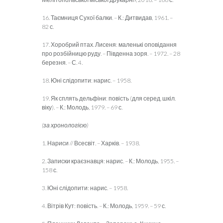
16. Таємниця Сухої балки. – К.: Дитвидав, 1961. –
82 с.
17. Хоробрий птах. Лисеня: маленькі оповідання
про розбійницю руду. – Південна зоря. – 1972. – 28
березня. – С. 4.
18. Юні слідопити: нарис. – 1958.
19. Як сплять дельфіни: повість (для серед. шкіл.
віку). – К.: Молодь, 1979. – 69 с.
(за хронологією)
1. Нариси // Всесвіт. – Харків. – 1938.
2. Записки краєзнавця: нарис. – К.: Молодь, 1955. –
158 с.
3. Юні слідопити: нарис. – 1958.
4. Вітрів Кут: повість. – К.: Молодь, 1959. – 59 с.