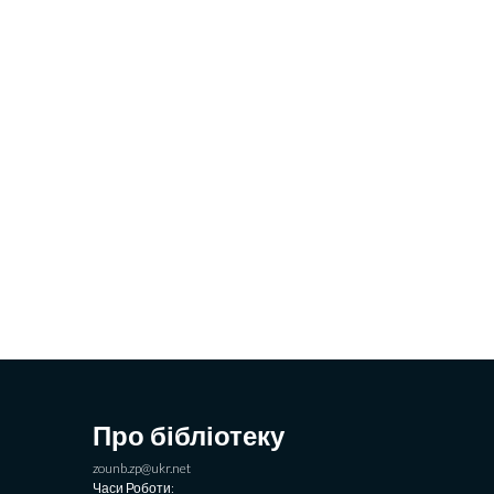
Про бібліотеку
zounb.zp@ukr.net
Часи Роботи: