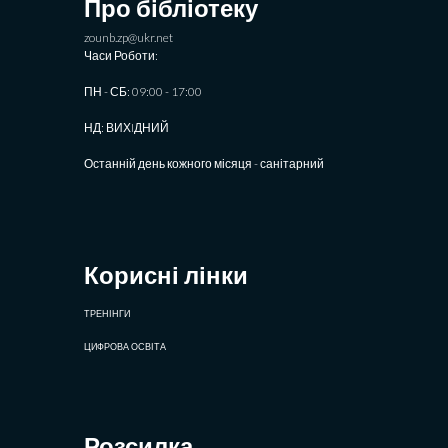
Про бібліотеку
zounb.zp@ukr.net
Часи Роботи:
ПН - СБ: 09:00 - 17:00
НД: ВИХIДНИЙ
Останній день кожного місяця - санітарний
Корисні лінки
ТРЕНІНГИ
ЦИФРОВА ОСВІТА
Розсилка