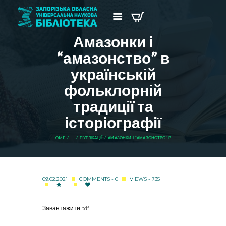
Амазонки і
“амазонство” в
українській
фольклорній
традиції та
історіографії
HOME
...
ПУБЛІКАЦІЇ
АМАЗОНКИ І “АМАЗОНСТВО” В...
09.02.2021
COMMENTS - 0
VIEWS - 735
Завантажити pdf