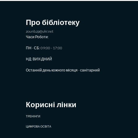
Про бібліотеку
zounb.zp@ukr.net
Часи Роботи:
ПН - СБ: 09:00 - 17:00
НД: ВИХIДНИЙ
Останній день кожного місяця - санітарний
Корисні лінки
ТРЕНІНГИ
ЦИФРОВА ОСВІТА