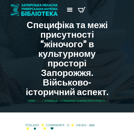
Специфіка та межі
присутності
“жіночого” в
культурному
просторі
Запорожжя.
Військово-
історичний аспект.
HOME
...
ПУБЛІКАЦІЇ
СПЕЦИФІКА ТА МЕЖІ ПРИСУТНОСТІ...
17.02.2021
COMMENTS - 0
VIEWS - 668