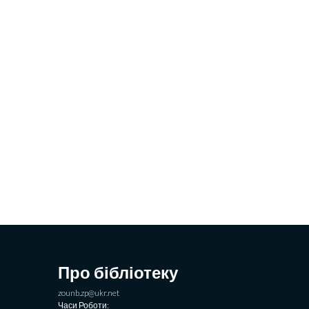
Про бібліотеку
zounb.zp@ukr.net
Часи Роботи: