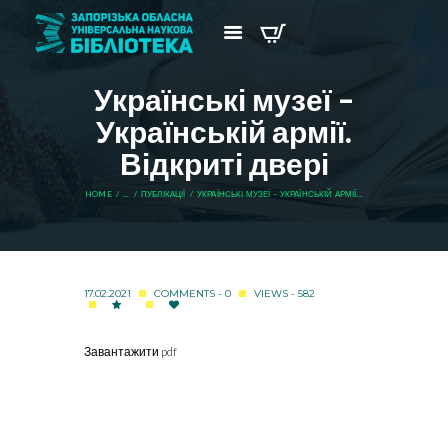
Українські музеї –
Українській армії.
Відкриті двері
HOME
...
ПУБЛІКАЦІЇ
УКРАЇНСЬКІ МУЗЕЇ – УКРАЇНСЬКІЙ АРМІЇ...
17.02.2021
COMMENTS - 0
VIEWS - 582
Завантажити pdf