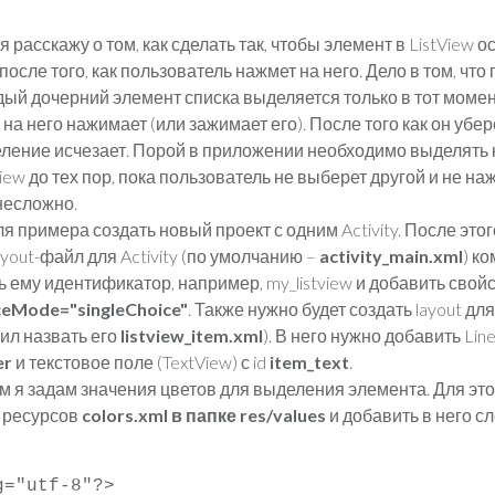
 я расскажу о том, как сделать так, чтобы элемент в ListView 
сле того, как пользователь нажмет на него. Дело в том, что
дый дочерний элемент списка выделяется только в тот момент
на него нажимает (или зажимает его). После того как он убере
ление исчезает. Порой в приложении необходимо выделять 
iew до тех пор, пока пользователь не выберет другой и не наж
несложно.
 примера создать новый проект с одним Activity. После этог
yout-файл для Activity (по умолчанию –
activity_main.xml
) к
ть ему идентификатор, например, my_listview и добавить свой
ceMode="singleChoice"
. Также нужно будет создать layout д
шил назвать его
listview_item.xml
). В него нужно добавить Line
er
и текстовое поле (TextView) с id
item_text
.
 я задам значения цветов для выделения элемента. Для это
 ресурсов
colors.xml в папке res/values
и добавить в него 
="utf-8"?>
