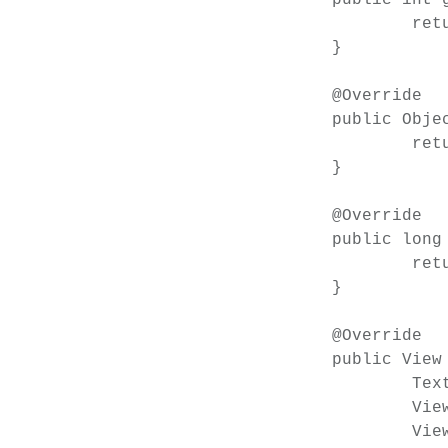
			return mItems.size();

		}

		@Override

		public Object getItem(int position) {

			return mItems.get(position);

		}

		@Override

		public long getItemId(int position) {

			return position;

		}

		@Override

		public View getView(int position, View convertView, ViewGroup parent) {

			TextView textView;

			View view;

			ViewHolder holder;
