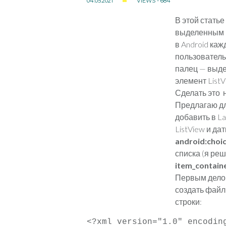
04.05.2021
VIEWS - 684
В этой статье
выделенным по
в Android каж
пользователь 
палец — выде
элемент ListV
Сделать это 
Предлагаю для
добавить в La
ListView и да
android:choi
списка (я ре
item_contain
Первым делом
создать файл
строки:
<?xml version="1.0" encoding