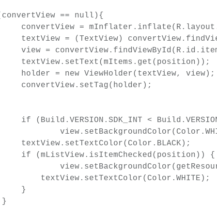
t, false);

em_text);

ainer);

ion));

view);

er);

YCOMB) {

Color.WHITE);
