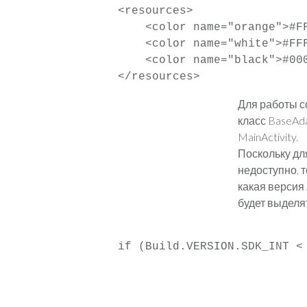
<resources>

    <color name="orange">#FF
    <color name="white">#FFF
    <color name="black">#000
</resources>
Для работы с
класс BaseAda
MainActivity.
Поскольку дл
недоступно, 
какая версия 
будет выделя
if (Build.VERSION.SDK_INT < 
					view.setBackgroundColor(
			        textView.setTextColor(Color.BLACK);

		        	if (mListView.isItemChecked(position)) {
