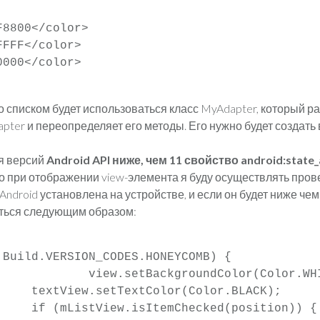
8800</color>

FFF</color>

000</color>

о списком будет использоваться класс MyAdapter, который р
pter и переопределяет его методы. Его нужно будет создать 
я версий
Android API ниже, чем 11 свойство android:state_
то при отображении view-элемента я буду осуществлять прове
Android установлена на устройстве, и если он будет ниже чем 
ться следующим образом:
Build.VERSION_CODES.HONEYCOMB) {

Color.WHITE);
