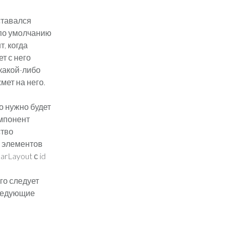
оставался
 по умолчанию
, когда
т с него
какой-либо
мет на него.
о нужно будет
омпонент
ство
ля элементов
arLayout с id
го следует
следующие