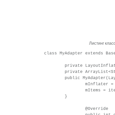
		        		view.setBackgroundColor(getResources().getColor(R.color.orange));

			            textView.setTextColor(Color.WHITE);

			        }

			  
Листинг клас
class MyAdapter extends Base
    	private LayoutInflater mInflater;

    	private ArrayList<String> mItems;

    	public MyAdapter(LayoutInflater inflater, ArrayList<String> items){

    		mInflater = inflater;

    		mItems = items;

    	}

		@Override

		public int getCount() {
