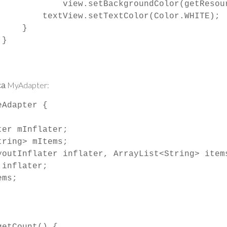
  }
са MyAdapter:
Adapter {
