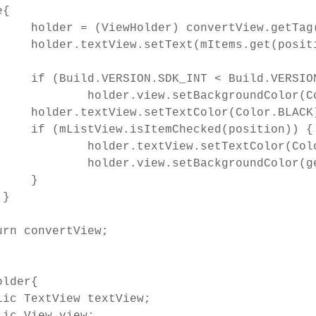
Tag();

tion));

YCOMB) {

r(Color.WHITE);
