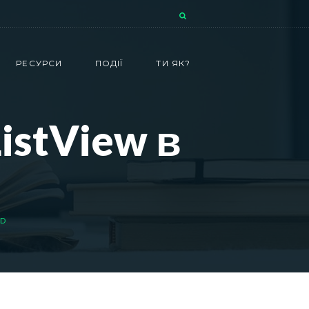
РЕСУРСИ
ПОДІЇ
ТИ ЯК?
istView в
ID