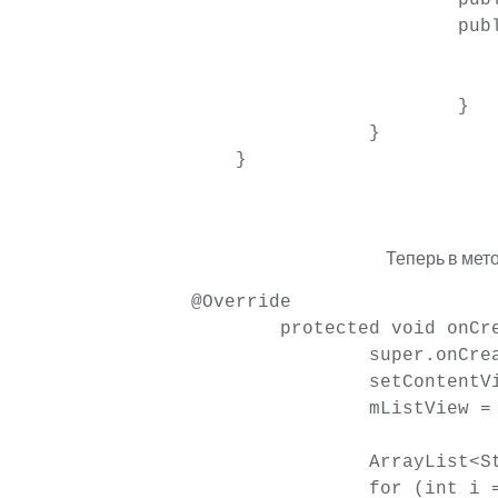
			public ViewHolder(TextView tView, View v){

				textView = tVi
				view = v
			}

		}

    }
Теперь в мето
@Override

	protected void onCreate(Bundle savedInstanceState) {

		super.onCreate(savedInstanceState);

		setContentView(R.layout.activity_main);

		mListView = (ListView)findViewById(R.id.my_listview);

		ArrayList<String> items = new ArrayList<String>();

		for (int i =0; i<10; i++){
