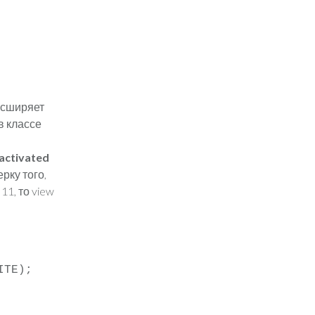
асширяет
в классе
activated
рку того,
11, то view