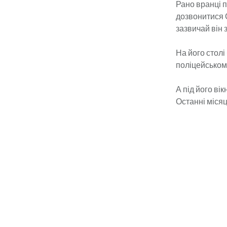
Рано вранці п
дозвонитися С
зазвичай він 
На його столі
поліцейському
А під його ві
Останні місяці