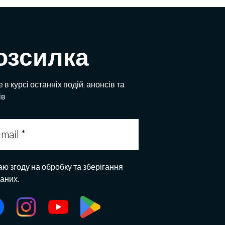
озсилка
 в курсі останніх подій, анонсів та
ів
аю згоду на обробку та зберігання
даних.