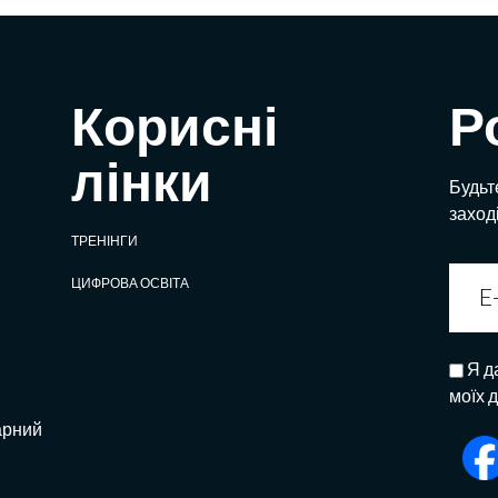
Корисні
Р
лінки
Будьте
заход
ТРЕНІНГИ
ЦИФРОВА ОСВІТА
Я д
моїх 
арний