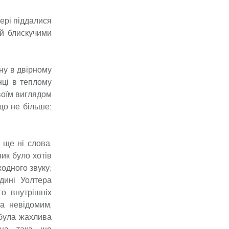
вері піддалися
ий блискучими
ину в двірному
нці в теплому
своїм виглядом
що не більше;
ще ні слова,
ик було хотів
одного звуку;
дині Уолтера
го внутрішніх
ла невідомим,
 була жахлива
ша, така, що