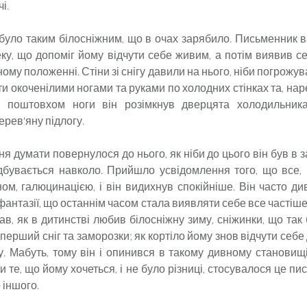
і.
було таким білосніжним, що в очах зарябило. Письменник в
еку, що допоміг йому відчути себе живим, а потім виявив с
ому положенні. Стіни зі снігу давили на нього, ніби погрожув
и окоченілими ногами та руками по холодних стінках та, на
им поштовхом ноги він розімкнув дверцята холодильник
ерев'яну підлогу.
ня думати повернулося до нього, як ніби до цього він був в за
дбувається навколо. Прийшло усвідомлення того, що все,
ом, галюцинацією, і він видихнув спокійніше. Він часто ди
фантазії, що останнім часом стала виявляти себе все частіше
в, як в дитинстві любив білосніжну зиму, сніжинки, що так
, перший сніг та заморозки; як кортіло йому знов відчути себ
у. Мабуть, тому він і опинився в такому дивному становищі
 те, що йому хочеться, і не було різниці, стосувалося це п
 іншого.