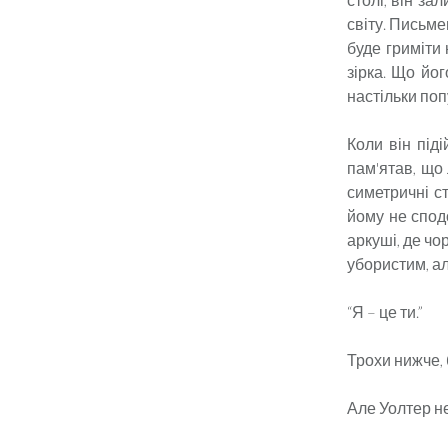
світу. Письме
буде гриміти 
зірка. Що йог
настільки поп
Коли він під
пам'ятав, що 
симетричні с
йому не спод
аркуші, де чо
убористим, ал
“Я – це ти.”
Трохи нижче, 
Але Уолтер не