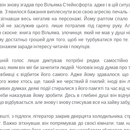
ін знову згадав про Вільяма Стейнсфорта: адже і в цій ситуа
тів. З'явилося бажання виплеснути всю свою агресію, печаль 
, зігнавши весь негатив на персонажі. Йому раптом спало 
ой не заслужив цього, лише потрапив під гарячу руку. А
скоєне; книга про Вільяма, злочинця, який не мав у душі ні
у достатньо грошей для того, щоб не турбуватися про те,
онажем заради інтересу читачів і покупців.
шній голос лише диктував потрібні рядки, самостійно
аз, яким він міг би зачепити людей. Чоловік іноді думав про т
вбивці є відбиток його самого. Адже йому здавалося, що
ого живе хтось ще, такий же черствий й гнилий; іноді він 
ивих думках, деякі події стиралися з його пам'яті та час від ч
ь ніби наказував йому зробити. Десь в глибині душі він відчу
що відбувається, але знову і знову списував все на зайву забу
шті, з підлоги, літератор закрив дверцята холодильника, с
г. Важко зітхнувши, він попрямував до своєї кімнати; там, 
лишив чернетки його нової книги, яку незабаром збирався п