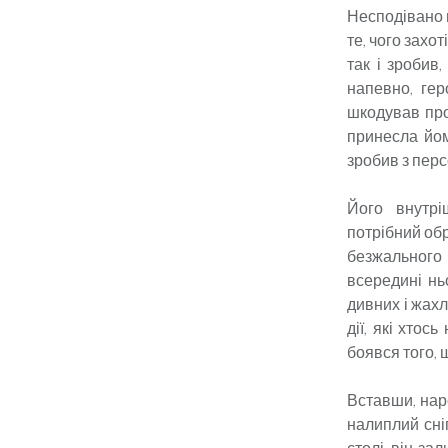
Несподівано в
те, чого захо
так і зробив
напевно, гер
шкодував про 
принесла йом
зробив з перс
Його внутрі
потрібний обр
безжального 
всередині нь
дивних і жахл
дії, які хтос
боявся того, 
Вставши, наре
налиплий сні
столі, він за