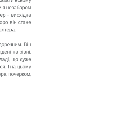
ім'я незабаром
тер – висхідна
коро він стане
Уолтера.
доречним. Він
дені на рівні,
ладі, що дуже
я. І на цьому
ера, почерком,