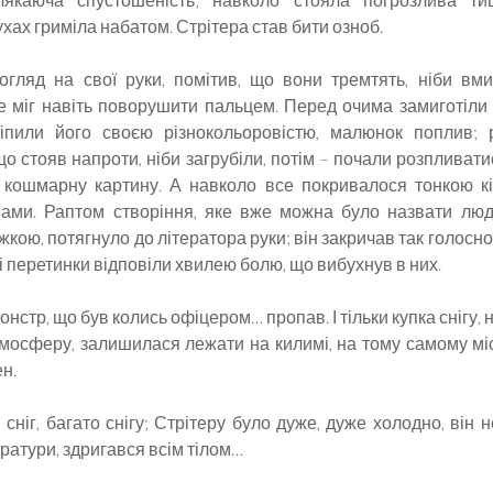
ухах гриміла набатом. Стрітера став бити озноб.
гляд на свої руки, помітив, що вони тремтять, ніби вм
не міг навіть поворушити пальцем. Перед очима замиготіли
ліпили його своєю різнокольоровістю, малюнок поплив; 
о стояв напроти, ніби загрубіли, потім – почали розпливати
 кошмарну картину. А навколо все покривалося тонкою кі
пами. Раптом створіння, яке вже можна було назвати лю
кою, потягнуло до літератора руки; він закричав так голосно
 перетинки відповіли хвилею болю, що вибухнув в них.
нстр, що був колись офіцером… пропав. І тільки купка снігу,
тмосферу, залишилася лежати на килимі, на тому самому місц
н.
 сніг, багато снігу; Стрітеру було дуже, дуже холодно, він
ратури, здригався всім тілом…