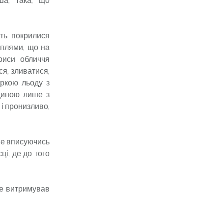
ить покрилися
 плями, що на
риси обличчя
ся, зливатися,
ркою льоду з
диною лише з
 і пронизливо,
 не вписуючись
і, де до того
 не витримував