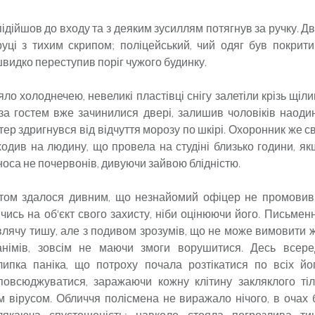
дійшов до входу та з деяким зусиллям потягнув за ручку. Д
руці з тихим скрипом; поліцейський, чий одяг був покрит
швидко переступив поріг чужого будинку.
яло холоднечею, невеликі пластівці снігу залетіли крізь щіл
 за гостем вже зачинилися двері, залишив чоловіків наоди
тер здригнувся від відчуття морозу по шкірі. Охоронник же 
ходив на людину, що провела на студіні близько години, як
 носа не почервонів, дивуючи зайвою блідністю.
птом здалося дивним, що незнайомий офіцер не промовив 
чись на об'єкт свого захисту, ніби оцінюючи його. Письменн
лячу тишу, але з подивом зрозумів, що не може вимовити ж
анімів, зовсім не маючи змоги ворушитися. Десь всере
ипка паніка, що потроху почала розтікатися по всіх йо
повсюджуватися, заражаючи кожну клітину закляклого ті
 вірусом. Обличчя полісмена не виражало нічого, в очах
лякаюча спустошеність; навколо стояла погрозлива ти