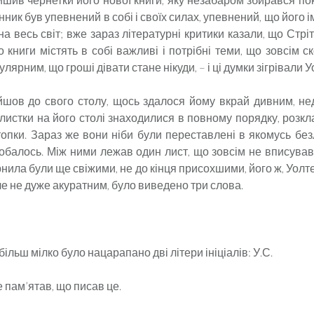
нник був упевнений в собі і своїх силах, упевнений, що його 
на весь світ; вже зараз літературні критики казали, що Стрі
о книги містять в собі важливі і потрібні теми, що зовсім с
улярним, що гроші дівати стане нікуди, – і ці думки зігрівали 
ійшов до свого столу, щось здалося йому вкрай дивним, не
листки на його столі знаходилися в повному порядку, розкла
топки. Зараз же вони ніби були переставлені в якомусь без
обалось. Між ними лежав один лист, що зовсім не вписувавс
рнила були ще свіжими, не до кінця присохшими, його ж, Уолт
е не дуже акуратним, було виведено три слова.
більш мілко було нацарапано дві літери ініціалів: У.С.
 пам’ятав, що писав це.