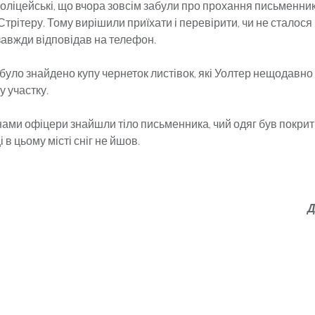
оліцейські, що вчора зовсім забули про прохання письменник
трітеру. Тому вирішили приїхати і перевірити, чи не сталося 
завжди відповідав на телефон.
 було знайдено купу чернеток листівок, які Уолтер нещодавно
 участку.
кнами офіцери знайшли тіло письменника, чий одяг був покрит
 в цьому місті сніг не йшов.
Д