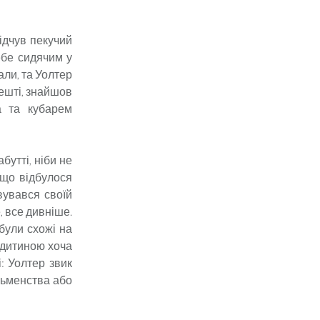
ідчув пекучий
ебе сидячим у
али, та Уолтер
решті, знайшов
а та кубарем
бутті, ніби не
 що відбулося
вувався своїй
, все дивніше.
 були схожі на
е дитиною хоча
: Уолтер звик
исьменства або