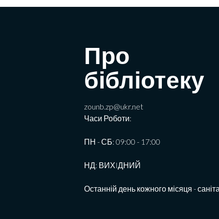
Про
бібліотеку
zounb.zp@ukr.net
Часи Роботи:
ПН - СБ: 09:00 - 17:00
НД: ВИХIДНИЙ
Останній день кожного місяця - саніт