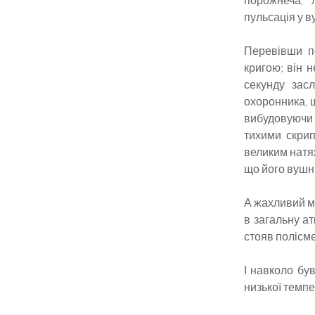
пульсація у в
Перевівши по
кригою; він 
секунду зас
охоронника, щ
вибудовуючи
тихими скри
великим натяж
що його вушні
А жахливий мо
в загальну а
стояв полісме
І навколо був
низької темпе