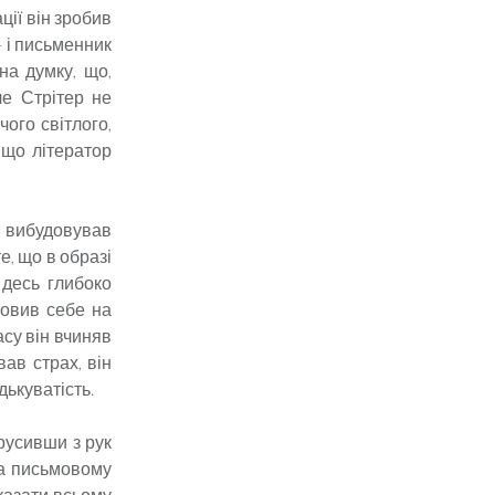
ції він зробив
– і письменник
на думку, що,
ле Стрітер не
чого світлого,
 що літератор
 вибудовував
е, що в образі
 десь глибоко
ловив себе на
асу він вчиняв
вав страх, він
дькуватість.
трусивши з рук
на письмовому
оказати всьому