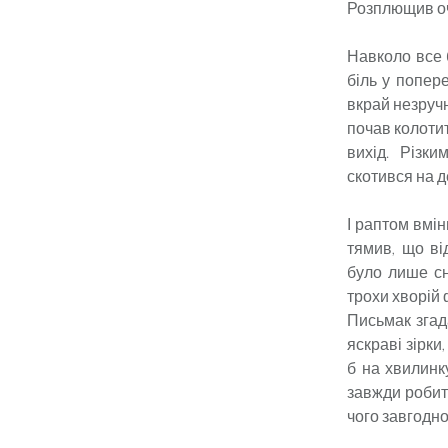
Розплющив оч
Навколо все 
біль у попер
вкрай незручн
почав колотит
вихід. Різк
скотився на д
І раптом вмін
тямив, що ві
було лише сн
трохи хворій 
Письмак згада
яскраві зірки
б на хвилинк
завжди робити
чого завгодно