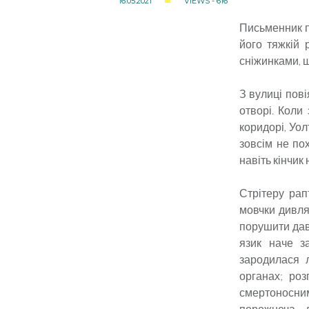
16.05.2021
VIEWS - 616
Письменник пі
його тяжкій 
сніжинками, 
З вулиці пові
отворі. Коли
коридорі, Уол
зовсім не по
навіть кінчик
Стрітеру ра
мовчки дивля
порушити дав
язик наче з
зародилася л
органах; роз
смертоносним
порожнеча, 