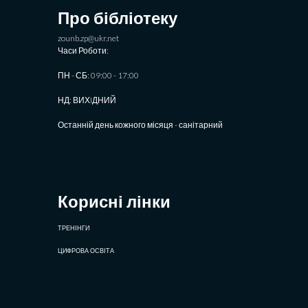
Про бібліотеку
zounb.zp@ukr.net
Часи Роботи:
ПН - СБ: 09:00 - 17:00
НД: ВИХIДНИЙ
Останній день кожного місяця - санітарний
Корисні лінки
ТРЕНІНГИ
ЦИФРОВА ОСВІТА