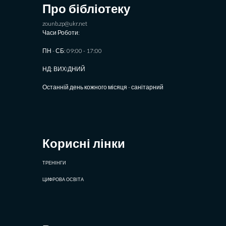
Про бібліотеку
zounb.zp@ukr.net
Часи Роботи:
ПН - СБ: 09:00 - 17:00
НД: ВИХIДНИЙ
Останній день кожного місяця - санітарний
Корисні лінки
ТРЕНІНГИ
ЦИФРОВА ОСВІТА