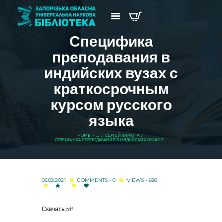
Специфика
преподавания в
индийских вузах с
краткосрочным
курсом русского
языка
HOME
...
СЕРГЕЙ КИРЮТА
СПЕЦИФИКА ПРЕПОДАВАНИЯ В ИНДИЙСКИХ ВУЗАХ С...
03.02.2021
COMMENTS - 0
VIEWS - 693
Скачать pdf