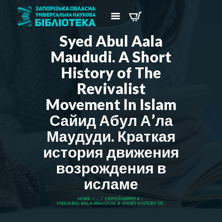
Syed Abul Aala
Maududi. A Short
History of The
Revivalist
Movement In Islam
Сайид Абул А’ла
Маудуди. Краткая
история движения
возрождения в
исламе
HOME
...
СЕРГЕЙ КИРЮТА
SYED ABUL AALA MAUDUDI. A SHORT HISTORY OF...