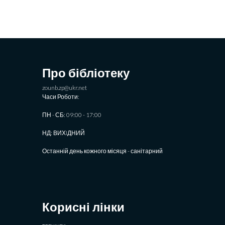
Про бібліотеку
zounb.zp@ukr.net
Часи Роботи:
ПН - СБ: 09:00 - 17:00
НД: ВИХIДНИЙ
Останній день кожного місяця - санітарний
Корисні лінки