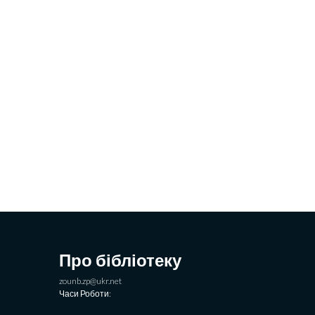
Про бібліотеку
zounb.zp@ukr.net
Часи Роботи: