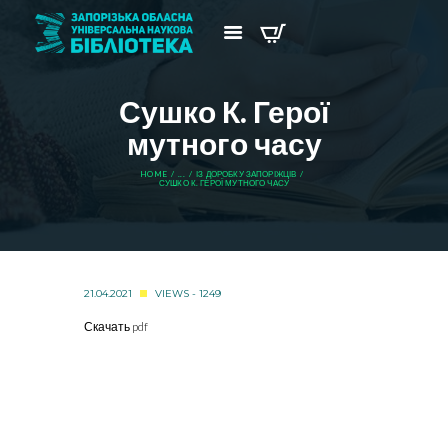
Сушко К. Герої
мутного часу
HOME
...
ІЗ ДОРОБКУ ЗАПОРІЖЦІВ
СУШКО К. ГЕРОЇ МУТНОГО ЧАСУ
21.04.2021
VIEWS - 1249
Скачать pdf