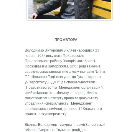
ПРО АВТОРА
Володимир Вікторович Віхляєв народився 23
червня 1986 року в смт Приазовське
Приазовського району Запорізької області.
Проживає в м. Запоріжжя. В 2003 році закінчив
середню загальноосвітню школу-гімназію № 1 ім.
Т.Г. Шевченка. Тоді ж вступив до Гуманітарного
університету „ЗІДМУ” (за спеціальностями:
„Правознавство” та „Менеджмент організацій”),
який з відзнакою закінчив у 2007 році. Нині є
магістрантом Інституту права та факультету
управління (спеціальність: „Менеджмент
зовнішньоекономічної діяльності”) Класичного
приватного університету.
Віхляєв Володимир – лауреат премії Запорізької
обласної державної адміністрації для