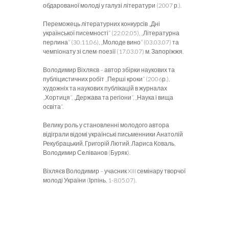
обдарованої молоді у галузі літератури (2007 р.).
Переможець літературних конкурсів „Дні
української писемності” (22.02.05), „Літературна
перлина” (30.11.06), „Молоде вино” (03.03.07) та
чемпіонату зі слем-поезії (17.03.07) м. Запоріжжя.
Володимир Віхляєв – автор збірки наукових та
публіцистичних робіт „Перші кроки” (2006р.),
художніх та наукових публікацій в журналах
„Хортиця”, „Держава та регіони”, „Наука і вища
освіта”.
Велику роль у становленні молодого автора
відіграли відомі українські письменники Анатолій
Рекубрацький, Григорій Лютий, Лариса Коваль,
Володимир Селіванов (Буряк).
Віхляєв Володимир – учасник XIII семінару творчої
молоді України (Ірпінь, 1-8.05.07).