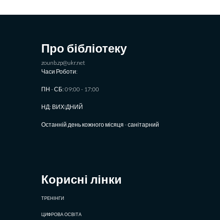
Про бібліотеку
zounb.zp@ukr.net
Часи Роботи:
ПН - СБ: 09:00 - 17:00
НД: ВИХIДНИЙ
Останній день кожного місяця - санітарний
Корисні лінки
ТРЕНІНГИ
ЦИФРОВА ОСВІТА