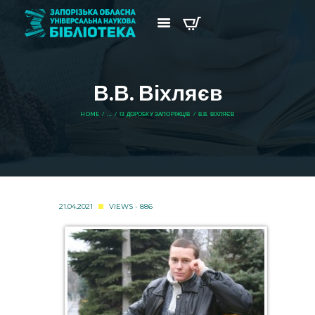
В.В. Віхляєв
HOME
...
ІЗ ДОРОБКУ ЗАПОРІЖЦІВ
В.В. ВІХЛЯЄВ
21.04.2021
VIEWS - 886