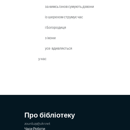
за кимсь ізнов сумують дзвони
із шерехом струмує час
і Богородиця
з ікони
усе вдивляється
у нас
Про бібліотеку
zounb.zp@ukr.net
Часи Роботи: