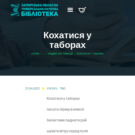
Кохатися у
таборах
HOME
...
ВАДИМ ЗАСТАВНЫЙ
КОХАТИСЯ У ТАБОРАХ
21.04.2021
VIEWS - 760
Кохатися у таборах
писати лірику в неволі
багнетами ладнати рай
шукати вітру серед поля