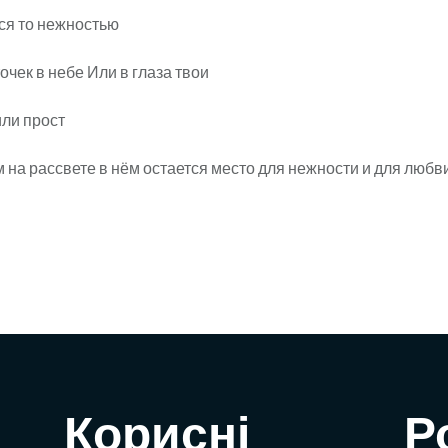
ся то нежностью
очек в небе Или в глаза твои
ли прост
 на рассвете в нём остается место для нежности и для любв
Корисні
Р