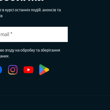
 в курсі останніх подій, анонсів та
ів
аю згоду на обробку та зберігання
даних.