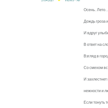
21.04.2021
VIEWS - 761
Осень.. Лето…
Дождь гроза 
И вдруг улыб
В ответ на сл
Взгляд в гор
Со смехом вс
И захлестнет
нежности и л
Если тонуть т