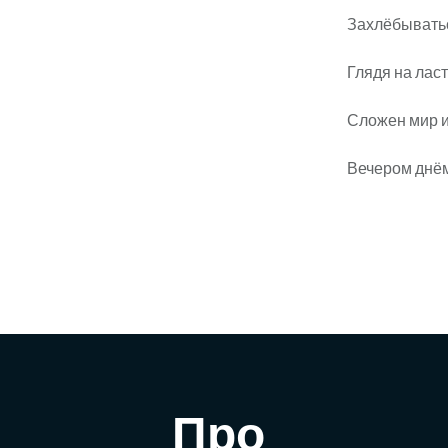
Захлёбывать
Глядя на ласт
Сложен мир и
Вечером днём
Про