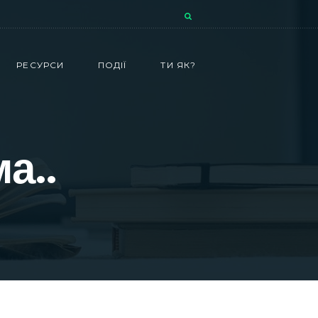
РЕСУРСИ
ПОДІЇ
ТИ ЯК?
а..