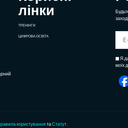
лінки
Будьте
заход
ТРЕНІНГИ
ЦИФРОВА ОСВІТА
Я д
моїх 
арний
равила користування
та
Статут
.