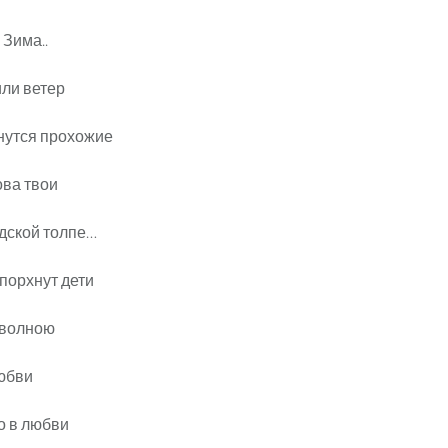
 Зима..
или ветер
нутся прохожие
ова твои
одской толпе…
порхнут дети
 волною
юбви
о в любви