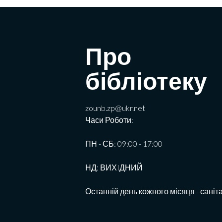
Про
бібліотеку
zounb.zp@ukr.net
Часи Роботи:
ПН - СБ: 09:00 - 17:00
НД: ВИХIДНИЙ
Останній день кожного місяця - саніт