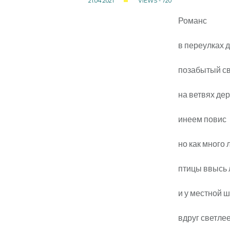
21.04.2021
VIEWS - 720
Романс
в переулках 
позабытый с
на ветвях де
инеем повис
но как много 
птицы ввысь 
и у местной 
вдруг светлее