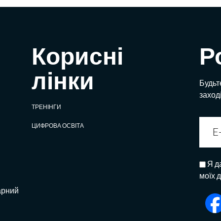
Корисні
Р
лінки
Будьте
заход
ТРЕНІНГИ
ЦИФРОВА ОСВІТА
Я д
моїх 
арний