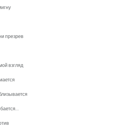
мигну
ени презрев
 мой взгляд
мается
близывается
ыбается…
отив