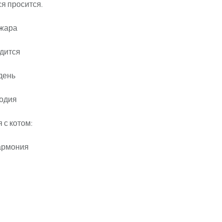
ся просится.
 жара
одится
 день
лодия
 с котом:
гармония