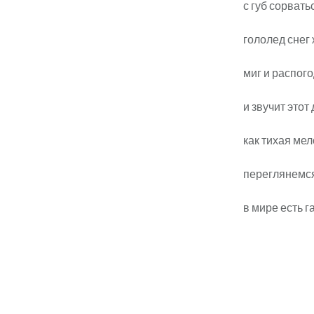
с губ сорвать
гололед снег
миг и распог
и звучит этот
как тихая ме
переглянемся
в мире есть 