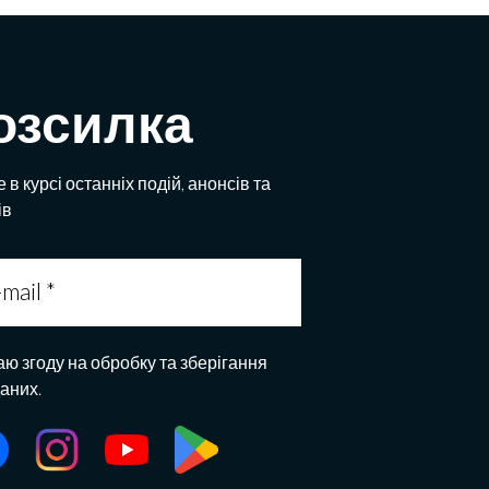
озсилка
 в курсі останніх подій, анонсів та
ів
аю згоду на обробку та зберігання
даних.