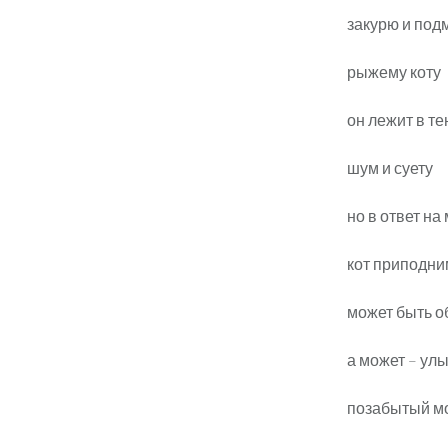
закурю и под
рыжему коту
он лежит в т
шум и суету
но в ответ на
кот приподни
может быть о
а может – ул
позабытый м