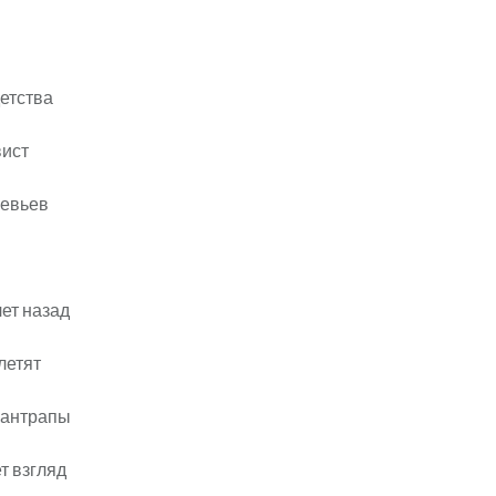
детства
вист
ревьев
лет назад
летят
шантрапы
т взгляд