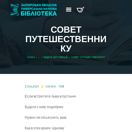
СОВЕТ
ПУТЕШЕСТВЕННИ
КУ
HOME
...
ВАДИМ ЗАСТАВНЫЙ
СОВЕТ ПУТЕШЕСТВЕННИКУ
21.04.2021
VIEWS - 709
Если встретите льва в пустыне
Будьте с ним подобрее
Нужно ли объяснять вам
Как в этих краях одному