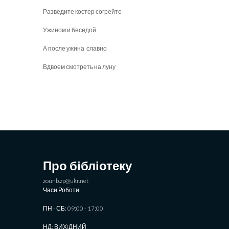
Разведите костер согрейте
Ужином и беседой
А после ужина славно
Вдвоем смотреть на луну
Про бібліотеку
zounb.zp@ukr.net
Часи Роботи:
ПН - СБ: 09:00 - 17:00
НД: ВИХIДНИЙ