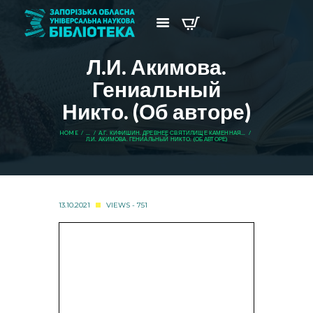
Л.И. Акимова.
Гениальный
Никто. (Об авторе)
HOME
...
А.Г. КИФИШИН. ДРЕВНЕЕ СВЯТИЛИЩЕ КАМЕННАЯ...
Л.И. АКИМОВА. ГЕНИАЛЬНЫЙ НИКТО. (ОБ АВТОРЕ)
13.10.2021
VIEWS - 751