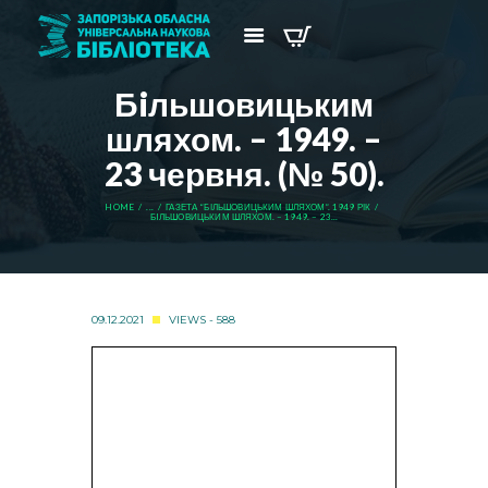
Бiльшовицьким
шляхом. – 1949. –
23 червня. (№ 50).
HOME
...
ГАЗЕТА “БІЛЬШОВИЦЬКИМ ШЛЯХОМ”. 1949 РІК
БIЛЬШОВИЦЬКИМ ШЛЯХОМ. – 1949. – 23...
09.12.2021
VIEWS - 588