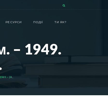
РЕСУРСИ
ПОДІЇ
ТИ ЯК?
 – 1949.
.
9. – 24...