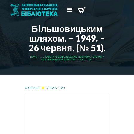
Бiльшовицьким
шляхом. – 1949. –
26 червня. (№ 51).
HOME
...
ГАЗЕТА “БІЛЬШОВИЦЬКИМ ШЛЯХОМ”. 1949 РІК
БIЛЬШОВИЦЬКИМ ШЛЯХОМ. – 1949. – 26...
09.12.2021
VIEWS - 520