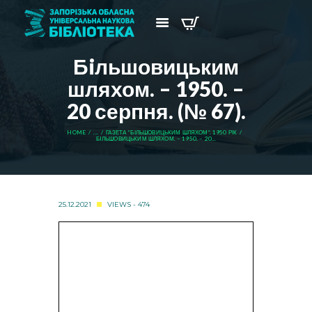
Бiльшовицьким
шляхом. – 1950. –
20 серпня. (№ 67).
HOME
...
ГАЗЕТА “БІЛЬШОВИЦЬКИМ ШЛЯХОМ”. 1950 РІК
БIЛЬШОВИЦЬКИМ ШЛЯХОМ. – 1950. – 20...
25.12.2021
VIEWS - 474