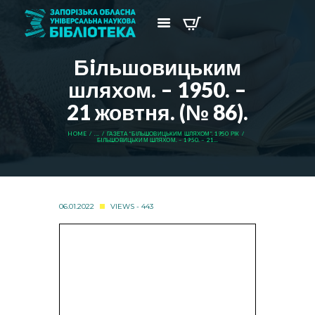
Бiльшовицьким
шляхом. – 1950. –
21 жовтня. (№ 86).
HOME
...
ГАЗЕТА “БІЛЬШОВИЦЬКИМ ШЛЯХОМ”. 1950 РІК
БIЛЬШОВИЦЬКИМ ШЛЯХОМ. – 1950. – 21...
06.01.2022
VIEWS - 443