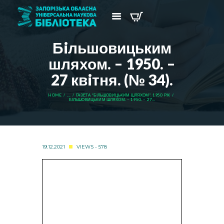
Бiльшовицьким
шляхом. – 1950. –
27 квiтня. (№ 34).
HOME
...
ГАЗЕТА “БІЛЬШОВИЦЬКИМ ШЛЯХОМ”. 1950 РІК
БIЛЬШОВИЦЬКИМ ШЛЯХОМ. – 1950. – 27...
19.12.2021
VIEWS - 578