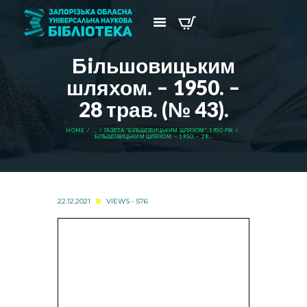
Бiльшовицьким
шляхом. – 1950. –
28 трав. (№ 43).
HOME
...
ГАЗЕТА “БІЛЬШОВИЦЬКИМ ШЛЯХОМ”. 1950 РІК
БIЛЬШОВИЦЬКИМ ШЛЯХОМ. – 1950. – 28...
22.12.2021
VIEWS - 576