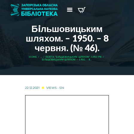
Бiльшовицьким
шляхом. – 1950. – 8
червня. (№ 46).
HOME
...
ГАЗЕТА “БІЛЬШОВИЦЬКИМ ШЛЯХОМ”. 1950 РІК
БIЛЬШОВИЦЬКИМ ШЛЯХОМ. – 1950. – 8...
22.12.2021
VIEWS - 514