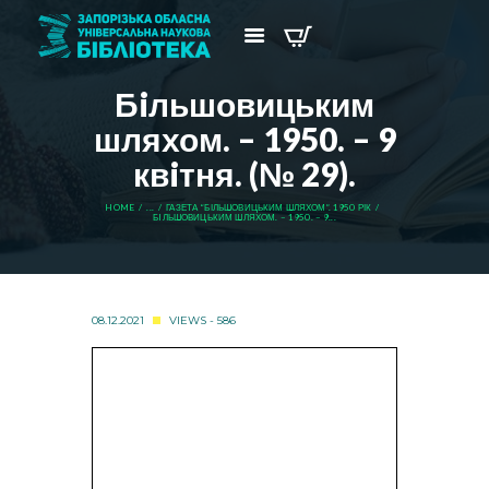
Бiльшовицьким
шляхом. – 1950. – 9
квiтня. (№ 29).
HOME
...
ГАЗЕТА “БІЛЬШОВИЦЬКИМ ШЛЯХОМ”. 1950 РІК
БIЛЬШОВИЦЬКИМ ШЛЯХОМ. – 1950. – 9...
08.12.2021
VIEWS - 586