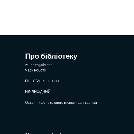
Про бібліотеку
zounb.zp@ukr.net
Часи Роботи:
ПН - СБ: 09:00 - 17:00
НД: ВИХIДНИЙ
Останній день кожного місяця - санітарний