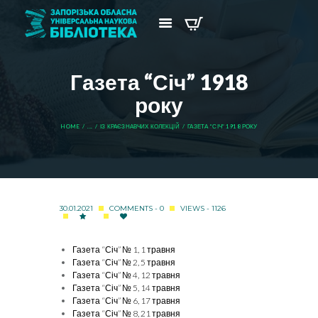
Газета “Січ” 1918
року
HOME
...
ІЗ КРАЄЗНАВЧИХ КОЛЕКЦІЙ
ГАЗЕТА “СІЧ” 1918 РОКУ
30.01.2021
COMMENTS - 0
VIEWS - 1126
Газета “Січ” № 1, 1 травня
Газета “Січ” № 2, 5 травня
Газета “Січ” № 4, 12 травня
Газета “Січ” № 5, 14 травня
Газета “Січ” № 6, 17 травня
Газета “Січ” № 8, 21 травня