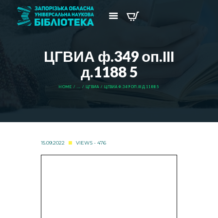
ЦГВИА ф.349 оп.ІІІ
д.1188 5
HOME
...
ЦГВИА
ЦГВИА Ф.349 ОП.ІІІ Д.1188 5
15.09.2022
VIEWS - 476