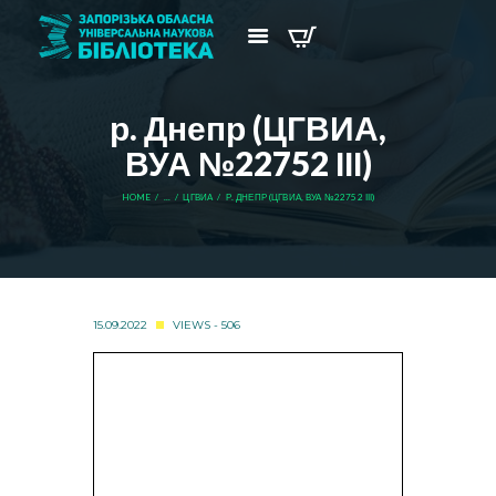
р. Днепр (ЦГВИА,
ВУА №22752 ІІІ)
HOME
...
ЦГВИА
Р. ДНЕПР (ЦГВИА, ВУА №22752 ІІІ)
15.09.2022
VIEWS - 506