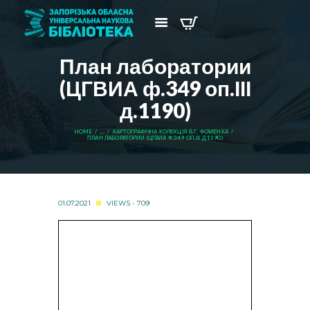
План лаборатории
(ЦГВИА ф.349 оп.ІІІ
д.1190)
HOME
...
КАРТОГРАФІЧНА КОЛЕКЦІЯ В.Г. ФОМЕНКА
ПЛАН ЛАБОРАТОРИИ (ЦГВИА Ф.349 ОП.ІІІ Д.1190)
01.07.2021
VIEWS - 709