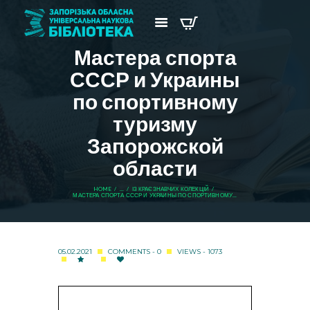
Мастера спорта
СССР и Украины
по спортивному
туризму
Запорожской
области
HOME
...
ІЗ КРАЄЗНАВЧИХ КОЛЕКЦІЙ
МАСТЕРА СПОРТА СССР И УКРАИНЫ ПО СПОРТИВНОМУ...
05.02.2021
COMMENTS - 0
VIEWS - 1073