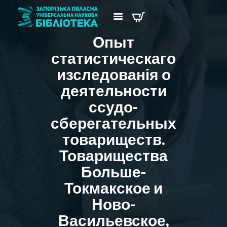
Опыт
статистическаго
изследованія о
деятельности
ссудо-
сберегательных
товариществ.
Товарищества
Больше-
Токмакское и
Ново-
Васильевское,