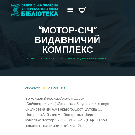
“МОТОР-СІЧ”
ВИДАВНИЧИЙ
КОМПЛЕКС
HOME
...
2002-2003
“МОТОР-СІЧ” ВИДАВНИЧИЙ КОМПЛЕКС
05.04.2022
VIEWS - 513
Богуслаев Вячеслав Александрович:
(Библиогр. список) /Запорож. обл. универсал. науч.
библиотека им. А.М.Горького; Сост.: Дутова О.,
Нагорная А., Зыкин А. – Запорожье: Издат.
комплекс “Мотор Сич”, 2003. – 36 с. – (Сер. “Герои
Украины – наши земляки”. Вып. 2).