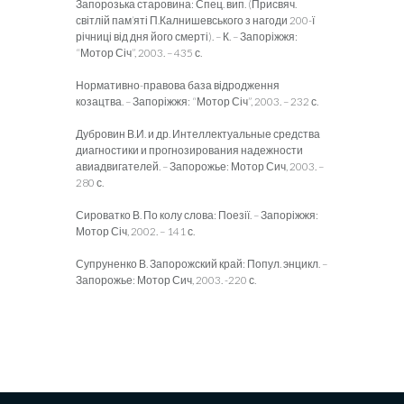
Запорозька старовина: Спец. вип. (Присвяч.
світлій пам’яті П.Калнишевського з нагоди 200-ї
річниці від дня його смерті). – К. – Запоріжжя:
“Мотор Січ”, 2003. – 435 с.
Нормативно-правова база відродження
козацтва. – Запоріжжя: “Мотор Січ”, 2003. – 232 с.
Дубровин В.И. и др. Интеллектуальные средства
диагностики и прогнозирования надежности
авиадвигателей. – Запорожье: Мотор Сич, 2003. –
280 с.
Сироватко В. По колу слова: Поезії. – Запоріжжя:
Мотор Січ, 2002. – 141 с.
Супруненко В. Запорожский край: Попул. энцикл. –
Запорожье: Мотор Сич, 2003. -220 с.