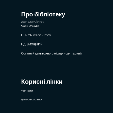
Про бібліотеку
zounb.zp@ukr.net
Часи Роботи:
ПН - СБ: 09:00 - 17:00
НД: ВИХIДНИЙ
Останній день кожного місяця - санітарний
Корисні лінки
ТРЕНІНГИ
ЦИФРОВА ОСВІТА