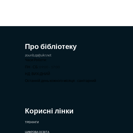
Про бібліотеку
zounb.zp@ukr.net
Часи Роботи:
ПН - СБ: 09:00 - 17:00
НД: ВИХIДНИЙ
Останній день кожного місяця - санітарний
Корисні лінки
ТРЕНІНГИ
ЦИФРОВА ОСВІТА