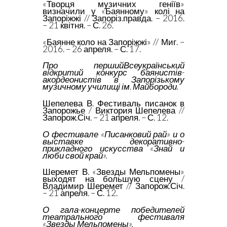
«Творця музичних геніїв»
визначили у «Баянному» колі на
Запоріжжі // Запоріз.правда. – 2016.
– 21 квітня. – С. 26.
«Баянне коло на Запоріжжі» // Миг. –
2016. – 26 апреля. – С. 17.
Про першийВсеукраїнський
відкритий конкурс баянистів-
акордеонистів в Запорізькому
музичному училищі ім. Майбороди.
Шепелева В. Фестиваль писанок в
Запорожье / Виктория Шепелева //
Запорож.Січ. – 21 апреля. – С. 12.
О фестивале «Писанковий рай» и о
выставке декоративно-
прикладного искусства «Знай и
люби свой край».
Шеремет В. «Звезды Мельпомены»
выходят на большую сцену /
Владимир Шеремет // Запорож.Січ.
– 21 апреля. – С. 12.
О гала-концерте победителей
театрального фестиваля
«Звезды Мельпомены».