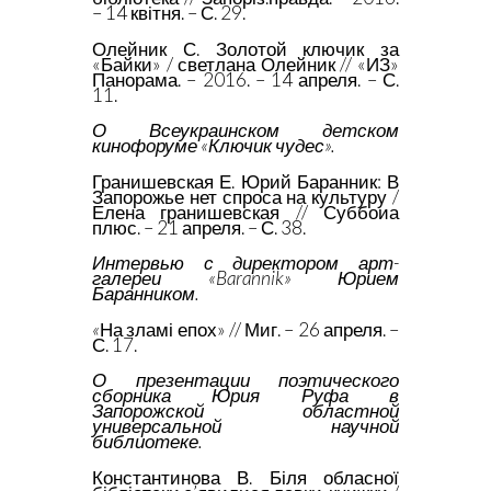
– 14 квітня. – С. 29.
Олейник С. Золотой ключик за
«Байки» / светлана Олейник // «ИЗ»
Панорама. – 2016. – 14 апреля. – С.
11.
О Всеукраинском детском
кинофоруме «Ключик чудес».
Гранишевская Е. Юрий Баранник: В
Запорожье нет спроса на культуру /
Елена гранишевская // Суббоиа
плюс. – 21 апреля. – С. 38.
Интервью с директором арт-
галереи «Barannik» Юрием
Баранником.
«
На зламі епох» // Миг. – 26 апреля. –
С. 17.
О презентации поэтического
сборника Юрия Руфа в
Запорожской областной
универсальной научной
библиотеке.
Константинова В. Біля обласної