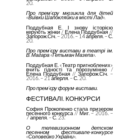
20.
Про прем’єру мюзикла для дітей
«Виївки Шапокляйки в місті Лад».
Поддубная Е. І знову історією
керують жінки / Елена Поддубная //
Запорож.Січ. – 2016. – 14 апреля. – С.
20.
Про прем’єру вистави в театрі ім.
В. Магара «Гетьман Мазепа».
Поддубная Е. «Театр пригноблених»
вчить гідності та порозумінню /
Елена Поддубная // Запорож.Січ. –
2016. – 21 аперля. – С. 20.
Про прем’єру форум-вистави.
ФЕСТИВАЛІ. КОНКУРСИ
София Прокопенко стала призером
песенного конкурса // Миг. – 2016. –
7 апреля. – С. 23.
О телевизионном детском
песенном фестивале-конкурсе
«Соловейко України».