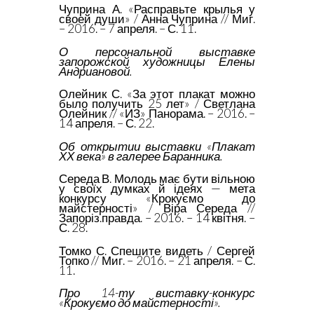
Чуприна А. «Расправьте крылья у
своей души» / Анна Чуприна // Миг.
– 2016. – 7 апреля. – С. 11.
О персональной выставке
запорожской художницы Елены
Андриановой.
Олейник С. «За этот плакат можно
было получить 25 лет» / Светлана
Олейник // «ИЗ» Панорама. – 2016. –
14 апреля. – С. 22.
Об открытии выставки «Плакат
ХХ века» в галерее Баранника.
Середа В. Молодь має бути вільною
у своїх думках й ідеях — мета
конкурсу «Крокуємо до
майстерності» / Віра Середа //
Запоріз.правда. – 2016. – 14 квітня. –
С. 28.
Томко С. Спешите видеть / Сергей
Топко // Миг. – 2016. – 21 апреля. – С.
11.
Про 14-ту виставку-конкурс
«Крокуємо до майстерності».