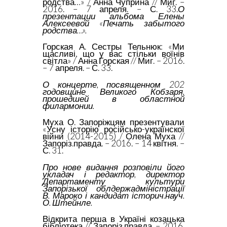
родства…» / Анна Чуприна // Миг. –
2016. – 7 апреля. – С. 33.
О
презентации альбома Елены
Алексеевой «Печать забытого
родства…».
Горская А. Сестры Тельнюк: «Ми
щасливі, що у вас стільки воїнів
світла» / Анна Горская // Миг. – 2016.
– 7 апреля. – С. 33.
О концерте, посвященном 202
годовщине Великого Кобзаря,
прошедшей в областной
филармонии.
Муха О. Запоріжцям презентували
«Усну історію російсько-українскої
війни (2014-2015) / Олена Муха //
Запоріз.правда. – 2016. – 14 квітня. –
С. 31.
Про нове видання розповіли його
укладач і редактор, директор
Департаменту культури
Запорізької облдержадміністрації
В. Мароко і кандидат історич.науч.
О. Штейнле.
Відкрита перша в Україні козацька
бібліотека // Запоріз.правда. – 2016.