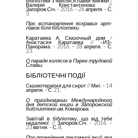
бібліотеки з’явилися лавки-книжки /
Валерія Константинова //
Запорож.Січ. – 2016. – 26 апреля. – С.
3.
Про встановлення яскравих арт-
лавок біля бібліотеки.
Каратаева А. Сказочный дом /
Анастасия Каратаева // «ИЗ»
Панорама. – 2016. – 28 апреля. – С.
23.
О параде колясок в Парке трудовой
Славы.
БІБЛІОТЕЧНІ ПОДІЇ
Сказкотерапия для сирот // Миг. – 14
апреля. – С. 21.
О праздновании Международного
дня детской книги в Запорожской
библиотеке им. Комарова.
Завітай в бібліотеку, що від тебе
недалеко! // Запорож.Січ. – 2016. –
23 квітня. – С. 8.
Про проведення рекламної акції, яка