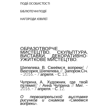
ПОДІЇ. ОСОБИСТОСТІ
БІБЛІОТЕЧНІ ПОДІЇ
НАГОРОДИ. ЮВІЛЕЇ
ОБРАЗОТВОРЧЕ
МИСТЕЦТВО, СКУЛЬПТУРА,
ВИСТАВКИ, ДЕКОРАТИВНО-
УЖИТКОВЕ МИСТЕЦТВО.
Шепелева В. Смеёмся вопреки! /
Виктория Шепелева // Запорож.Січ.
– 2016. – 7 апреля. – С. 13.
Чуприна А. Художник, где твой
пулемет? / Анна Чуприна // Миг. –
2016. – 7 апреля. – С. 12.
О первоапрельской выставке
рисунков и снимков «Смеёмся
вопреки».