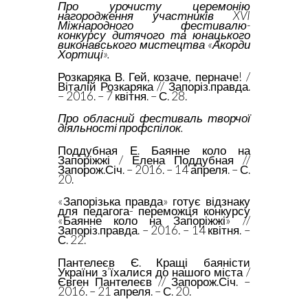
Про урочисту церемонію
нагородження участників XVI
Міжнародного фестивалю-
конкурсу дитячого та юнацького
виконавського мистецтва «Акорди
Хортиці».
Розкаряка В. Гей, козаче, перначе! /
Віталій Розкаряка // Запоріз.правда.
– 2016. – 7 квітня. – С. 28.
Про обласний фестиваль творчої
діяльності профспілок.
Поддубная Е. Баянне коло на
Запоріжжі / Елена Поддубная //
Запорож.Січ. – 2016. – 14 апреля. – С.
20.
«Запорізька правда» готує відзнаку
для педагога- переможця конкурсу
«Баянне коло на Запоріжжі» //
Запоріз.правда. – 2016. – 14 квітня. –
С. 22.
Пантелеєв Є. Кращі баяністи
України з’їхалися до нашого міста /
Євген Пантелеєв // Запорож.Січ. –
2016. – 21 апреля. – С. 20.