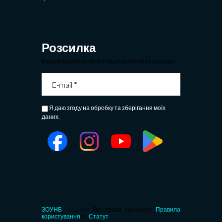
Розсилка
Будьте в курсі останніх подій, анонсів та заходів
Я даю згоду на обробку та зберігання моїх
даних.
ЗОУНБ
© 2026 Всі права захищені.
Правила
користування
та
Статут
.