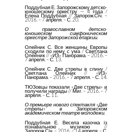
Поддубная Е. Запорожскому детско-
юношескому оркестру — 4 года /
Елена Поддубная // Запорож.Січ. –
2016. – 7 апреля. – С. 20.
О православном детско-
юношеском симфоническом
оркестре Запорожской епархии.
Олейник С. Все женщины Европы
сходили по нему с ума / Светлана
Олейник // «ИЗ» Панорама. – 2016. –
7 апреля. – С. 13.
Олейник С. Две стрелы в спину /
Светлана Олейник // «ИЗ»
Панорама. – 2016. – 7 апреля. – С. 14.
ТЮЗовцы показали «Две стрелы» и
получили награды // Миг. – 2016. – 7
апреля. – С. 11.
О премьере нового спектакля «Две
стрелы» в Запорожском
академическом театре молодежи.
Поддубная Е. Весела казочка із
пізнавальною музикою //
Запорож.Січ. – 2016. – 14 апреля. – С.