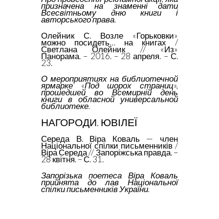
призначена на знаменні дати
Всесвітньому дню книги і
авторського права.
Олейник С. Возле «Горьковки»
можно посидеть… на книгах /
Светлана Олейник // «Из»
Панорама. – 2016. – 28 апреля. – С.
23.
О мероприятиях на библиотечной
ярмарке «Под шорох страниц»,
прошедшей во Всемирній день
книги в обласной универсальной
библиотеке.
НАГОРОДИ. ЮВІЛЕЇ
Середа В. Віра Коваль — член
Національної спілки письменників /
Віра Середа // Запоріжська правда. –
28 квітня. – С. 31.
Запорізька поетеса Віра Коваль
прийнята до лав Національної
спілки письменників України.