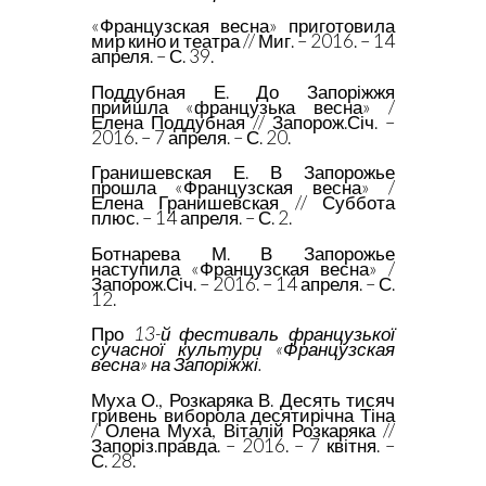
«Французская весна» приготовила
мир кино и театра // Миг. – 2016. – 14
апреля. – С. 39.
Поддубная Е. До Запоріжжя
прийшла «французька весна» /
Елена Поддубная // Запорож.Січ. –
2016. – 7 апреля. – С. 20.
Гранишевская Е. В Запорожье
прошла «Французская весна» /
Елена Гранишевская // Суббота
плюс. – 14 апреля. – С. 2.
Ботнарева М. В Запорожье
наступила «Французская весна» /
Запорож.Січ. – 2016. – 14 апреля. – С.
12.
Про
13-й фестиваль французької
сучасної культури «Французская
весна» на Запоріжжі.
Муха О., Розкаряка В. Десять тисяч
гривень виборола десятирічна Тіна
/ Олена Муха, Віталій Розкаряка //
Запоріз.правда. – 2016. – 7 квітня. –
С. 28.