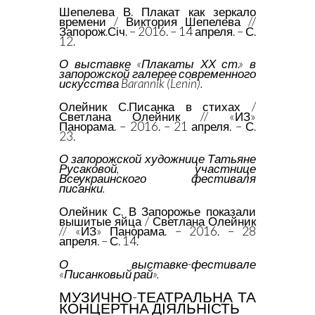
Шепелева В. Плакат как зеркало
времени / Виктория Шепелева //
Запорож.Січ. – 2016. – 14 апреля. – С.
12.
О выставке «Плакаты ХХ ст.» в
запорожской галерее современного
искусства Barannik (Lenin).
Олейник С.Писанка в стихах /
Светлана Олейник // «ИЗ»
Панорама. – 2016. – 21 апреля. – С.
23.
О запорожской художнице Татьяне
Русаковой, участнице
Всеукраинского фестиваля
писанки.
Олейник С. В Запорожье показали
вышитые яйца / Светлана Олейник
// «ИЗ» Панорама. – 2016. – 28
апреля. – С. 14.
О выставке-фестивале
«Писанковый рай».
МУЗИЧНО-ТЕАТРАЛЬНА ТА
КОНЦЕРТНА ДІЯЛЬНІСТЬ