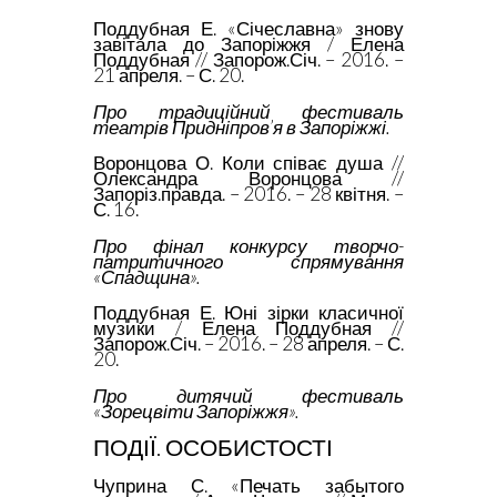
Поддубная Е. «Січеславна» знову
завітала до Запоріжжя / Елена
Поддубная // Запорож.Січ. – 2016. –
21 апреля. – С. 20.
Про традиційний фестиваль
театрів Придніпров’я в Запоріжжі.
Воронцова О. Коли співає душа //
Олександра Воронцова //
Запоріз.правда. – 2016. – 28 квітня. –
С. 16.
Про фінал конкурсу творчо-
патритичного спрямування
«Спадщина».
Поддубная Е. Юні зірки класичної
музики / Елена Поддубная //
Запорож.Січ. – 2016. – 28 апреля. – С.
20.
Про дитячий фестиваль
«Зорецвіти Запоріжжя».
ПОДІЇ. ОСОБИСТОСТІ
Чуприна С. «Печать забытого