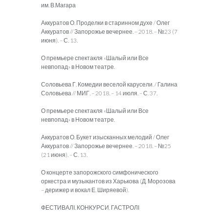
им. В.Магара
Аккуратов О. Проделки в старинном духе / Олег
Аккуратов // Запорожье вечернее. – 2018. – №23 (7
июня). – С. 13.
О премьере спектакля «Шалый или Все
невпопад» в Новом театре.
Соловьева Г. Комедии веселой карусели. / Галина
Соловьева // МИГ. – 2018. – 14 июля. – С. 37.
О премьере спектакля «Шалый или Все
невпопад» в Новом театре.
Аккуратов О. Букет изысканных мелодий / Олег
Аккуратов // Запорожье вечернее. – 2018. – №25
(21 июня). – С. 13.
О концерте запорожского симфонического
оркестра и музыкантов из Харькова (Д. Морозова
– дерижер и вокал Е. Ширяевой).
ФЕСТИВАЛІ. КОНКУРСИ. ГАСТРОЛІ