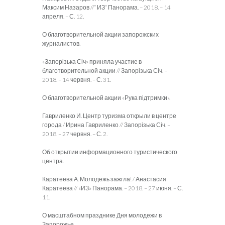
Максим Назаров //” ИЗ” Панорама. – 2018. – 14
апреля. – С. 12.
О благотворительной акции запорожских
журналистов.
«Запорізька Січ» приняла участие в
благотворительной акции // Запорізька Січ. –
2018. – 14 червня. – С. 31.
О благотворительной акции «Рука підтримки».
Гавриленко И. Центр туризма открыли в центре
города / Ирина Гавриленко // Запорізька Січ. –
2018. – 27 червня. – С. 2.
Об открытии информационного туристического
центра.
Каратеева А. Молодежь зажгла! / Анастасия
Каратеева // «ИЗ» Панорама. – 2018. – 27 июня. – С.
11.
О масштабном празднике Дня молодежи в
Запорожье.