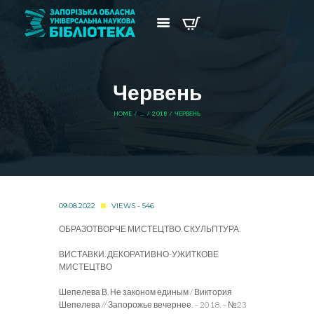
Червень
HOME
...
2018
ЧЕРВЕНЬ
09.08.2022
VIEWS - 546
ОБРАЗОТВОРЧЕ МИСТЕЦТВО. СКУЛЬПТУРА.
ВИСТАВКИ. ДЕКОРАТИВНО-УЖИТКОВЕ
МИСТЕЦТВО
Шепелева В. Не законом единым / Виктория
Шепелева // Запорожье вечернее. – 2018. – №23