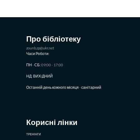
Про бібліотеку
zounb.zp@ukr.net
Часи Роботи:
ПН - СБ: 09:00 - 17:00
НД: ВИХIДНИЙ
Останній день кожного місяця - санітарний
Корисні лінки
ТРЕНІНГИ