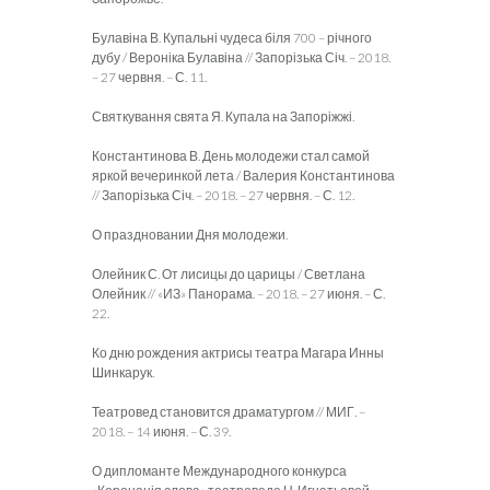
Булавіна В. Купальні чудеса біля 700 – річного
дубу / Вероніка Булавіна // Запорізька Січ. – 2018.
– 27 червня. – С. 11.
Святкування свята Я. Купала на Запоріжжі.
Константинова В. День молодежи стал самой
яркой вечеринкой лета / Валерия Константинова
// Запорізька Січ. – 2018. – 27 червня. – С. 12.
О праздновании Дня молодежи.
Олейник С. От лисицы до царицы / Светлана
Олейник // «ИЗ» Панорама. – 2018. – 27 июня. – С.
22.
Ко дню рождения актрисы театра Магара Инны
Шинкарук.
Театровед становится драматургом // МИГ. –
2018. – 14 июня. – С. 39.
О дипломанте Международного конкурса