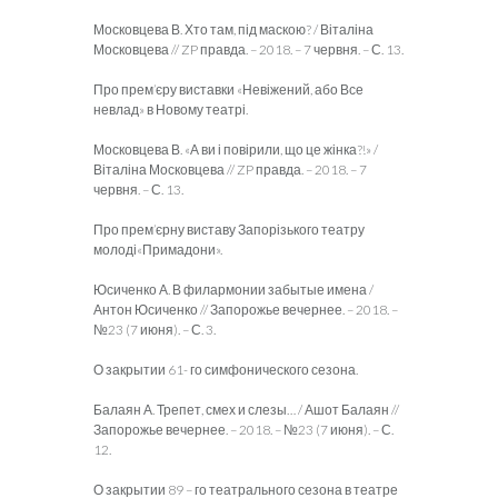
Московцева В. Хто там, під маскою? / Віталіна
Московцева // ZP правда. – 2018. – 7 червня. – С. 13.
Про прем’єру виставки «Невіжений, або Все
невлад» в Новому театрі.
Московцева В. «А ви і повірили, що це жінка?!» /
Віталіна Московцева // ZP правда. – 2018. – 7
червня. – С. 13.
Про прем’єрну виставу Запорізького театру
молоді«Примадони».
Юсиченко А. В филармонии забытые имена /
Антон Юсиченко // Запорожье вечернее. – 2018. –
№23 (7 июня). – С. 3.
О закрытии 61- го симфонического сезона.
Балаян А. Трепет, смех и слезы… / Ашот Балаян //
Запорожье вечернее. – 2018. – №23 (7 июня). – С.
12.
О закрытии 89 – го театрального сезона в театре