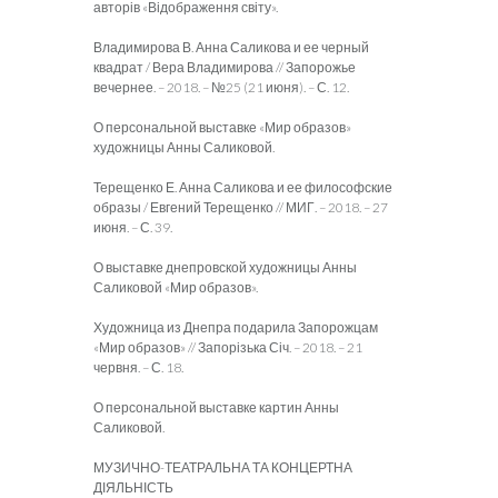
авторів «Відображення світу».
Владимирова В. Анна Саликова и ее черный
квадрат / Вера Владимирова // Запорожье
вечернее. – 2018. – №25 (21 июня). – С. 12.
О персональной выставке «Мир образов»
художницы Анны Саликовой.
Терещенко Е. Анна Саликова и ее философские
образы / Евгений Терещенко // МИГ. – 2018. – 27
июня. – С. 39.
О выставке днепровской художницы Анны
Саликовой «Мир образов».
Художница из Днепра подарила Запорожцам
«Мир образов» // Запорізька Січ. – 2018. – 21
червня. – С. 18.
О персональной выставке картин Анны
Саликовой.
МУЗИЧНО-ТЕАТРАЛЬНА ТА КОНЦЕРТНА
ДІЯЛЬНІСТЬ