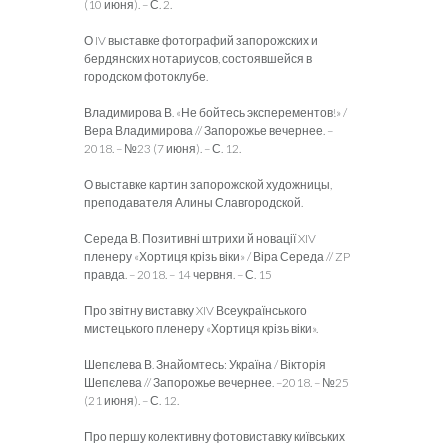
(10 июня). – С. 2.
О IV выставке фотографий запорожских и
бердянских нотариусов, состоявшейся в
городском фотоклубе.
Владимирова В. «Не бойтесь эксперементов!» /
Вера Владимирова // Запорожье вечернее. –
2018. – №23 (7 июня). – С. 12.
О выставке картин запорожской художницы,
преподавателя Алины Славгородской.
Середа В. Позитивні штрихи й новації XIV
пленеру «Хортиця крізь віки» / Віра Середа // ZP
правда. – 2018. – 14 червня. – С. 15
Про звітну виставку XIV Всеукраїнського
мистецького пленеру «Хортиця крізь віки».
Шепєлева В. Знайомтесь: Україна / Вікторія
Шепєлева // Запорожье вечернее. –2018. – №25
(21 июня). – С. 12.
Про першу колективну фотовиставку київських