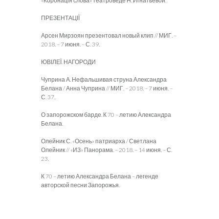
«Коронація слова» театроведе Н. Игнатьевой.
ПРЕЗЕНТАЦІЇ
Арсен Мирзоян презентовал новый клип // МИГ. –
2018. – 7 июня. – С. 39.
ЮВІЛЕЇ. НАГОРОДИ
Чуприна А. Нефальшивая струна Александра
Белана / Анна Чуприна // МИГ. – 2018. – 7 июня. –
С. 37.
О запорожском барде. К 70 – летию Александра
Белана.
Олейник С. «Осень» патриарха / Светлана
Олейник // «ИЗ» Панорама. – 2018. – 14 июня. – С.
23.
К 70 – летию Александра Белана – легенде
авторской песни Запорожья.