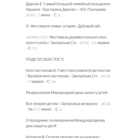
Дарная Е. Самый большой семейный праздник в
Украине / Екатерина Дарная // «ИЗ» Панорама. –
2018. – 7 июня. – С. 6.
О «Фестивале семьи» в парке «Дубовый гай».
LAMPA. DOC: Фестиваль документального кіно
просто неба // Запорізька Січ. – 2018. – 21 червня.
– С. 31.
ПОДІЇ. ОСОБИСТОСТІ
Константинова В. У місті прославляли дитинство
/ Валерія константинова // Запорізька Січ. – 2018.
– 7 червня. – С. 16.
Як відзначали Міжнародний день захисту дітей.
Все лучшее детям // Запорожье вечернее. – 2018.
– №23 (7 июня). – С. 2.
О празднике, посвященном Международному
дню защиты детй.
Назаров М. Отдали творчество на аукцион /