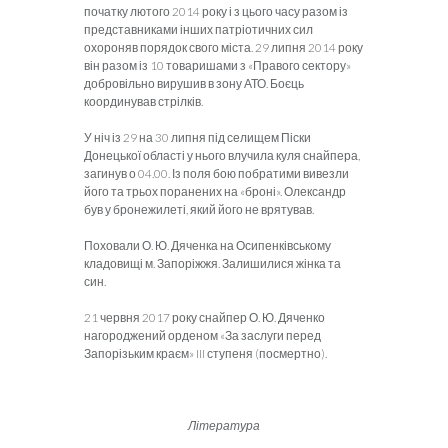
початку люто­го 2014 року і з цього часу разом із
представниками інших патріо­тичних сил
охороняв порядок свого міста. 29 липня 2014 року
він разом із 10 товаришами з «Правого сектору»
добровільно вирушив в зону АТО. Боєць
координував стрілків.
У ніч із 29 на 30 липня під селищем Піски
Донецької області у нього влучила куля снайпера,
загинув о 04.00. Із поля бою побратими вивезли
його та трьох поранених на «броні». Олександр
був у бронежилеті, який його не врятував.
Поховали О. Ю. Дяченка на Осипенківському
кладовищі м. За­поріжжя. Залишилися жінка та
син.
21 червня 2017 року снайпер О. Ю. Дяченко
нагороджений орде­ном «За заслуги перед
Запорізьким краєм» III ступеня (посмертно).
Література