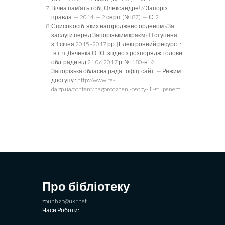
Вічна пам’ять тобі, Олександре! // Запоріз.
правда. — 2014. — 2 серп. (№ 87). — С. 2.
Список осіб, яких нагороджено орденом «За
заслуги перед За­порізьким краєм» III ступеня
з 1 січня 2015–2017 рр. [Елект­ронний ресурс] :
[в т. ч. Дяченка О. Ю., згідно з розпорядж. голови
обл. ради від 21.06.2017 р. № 180-н] //
Запорізька обласна рада : офіц. сайт. — Режим
доступу : http://www.ra­
da.zp.ua/content/nagorodzheni-osoby-iii-stupenem
Про бібліотеку
zounb.zp@ukr.net
Часи Роботи: