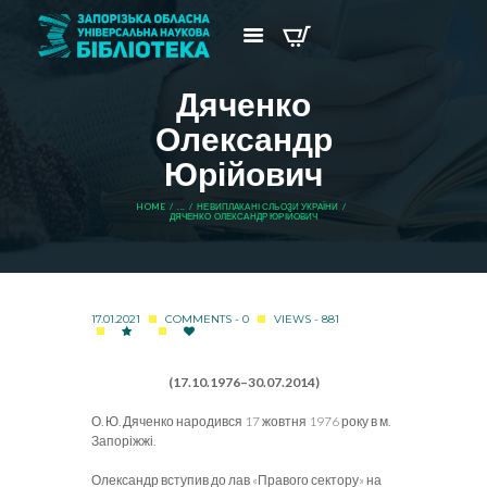
Дяченко
Олександр
Юрійович
HOME
...
НЕВИПЛАКАНІ СЛЬОЗИ УКРАЇНИ
ДЯЧЕНКО ОЛЕКСАНДР ЮРІЙОВИЧ
17.01.2021
COMMENTS - 0
VIEWS - 881
(17.10.1976–30.07.2014)
О. Ю. Дяченко народився 17 жовтня 1976 року в м.
Запоріжжі.
Олександр вступив до лав «Правого сектору» на