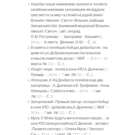
Хоробрі серця неможливо зупинити: посвята
загиблим зем­лякам-запоріжцям, які віддали
своє життя за мир та спокій на рідній землі /
Вільнян. гімназія «Світоч» Вільнян. райради
Запорізької обл., Книжковий медіаклуб Вільнян.
гімназії «Світоч»; [авт.-упоряд.
О. М. Пєстрікова]. — Запоріжжя : [Кера­міст],
2016. — Із змісту : Дяченко О. Ю. — С. 38.
В память о погибших бойцах добробатов : [на
доме по ул. Добровольческих батальонов
открыли памятную доску] // МИГ. — 2017. — 16
марта (№ 11). — С. 3.
Уходят люди : [погиб в зоне АТО А. Дьяченко] //
Правда. — 2014. — 7 авг. (№ 32). — С. 2.
Аблицова, А.
На Донбассе погибли еще два
запорожца : [А. Дья­ченко и Е. Трофимов] / Анна
Аблицова // Суббота плюс. — 2014. — 7 авг.
(№ 32). — С. 3.
Запорожский «Правый сектор» потерял бойца
в зоне АТО : [доброволец А. Дьяченко] // МИГ. —
2014. — 7 авг. (№ 32). — С. 5.
Муха, О.
Вічно будуть жити в наших серцях…: [в
зоні АТО загинув снайпер О. Дяченко – активіст
«Правого сектору»] / Олена Муха // Запороз.
Січ. — 2014. — 2 серп. (№ 157). — С. 1.