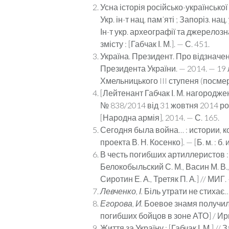
Усна історія російсько-української
Укр. ін-т нац. пам’яті ; Запоріз. на
Ін-т укр. археографії та джере­лозна
змісту : [Габ­чак І. М.]. — С. 451.
Україна. Президент. Про відзначен
Президента України. — 2014. — 19 л
Хмельницького III ступеня (посмер
[Лейтенант Габчак І. М. нагородже
№ 838/2014 від 31 жовтня 2014 року
[Народна армія], 2014. — С. 165.
Сегодня была война… : истории, ко
проекта В. Н. Косенко]. — [Б. м. : б. и.,
В честь погибших артиллеристов :
Белокобыльский С. М., Васин М. В., 
Сиротин Е. А., Третяк П. А.] // МИГ. 
Левченко, І.
Біль утрати не стихає… 
Егорова,
И.
Боевое знамя получили
погибших бойцов в зоне АТО] / Ирин
Життя за Україну : [Габчак І. М.] /