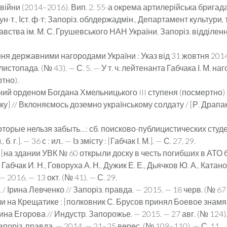
 війни (2014–2016). Вип. 2. 55-а окрема артилерійська бригада 
ц. ун-т., Іст. ф-т; Запоріз. облдержадмін., Департамент культури,
вства ім. М. С. Грушевського НАН України, Запоріз. відділення. — К
ня державними нагорода­ми України : Указ від 31 жовтня 2014
исто­пада. (№ 43). — С. 5. — У т. ч. лейтенанта Габчака І. М.
тно).
ний орденом Богдана Хмельницького III ступеня (посмертно) 
] // Вкло­няємось доземно українському солдату / [Р. Драпак, 
торые нельзя забыть…: сб. поисково-публицистических студенч
 б. г.]. — 36 с : ил.. — Із змісту : [Габчак І. М.]. — С. 27, 29.
 [на здании УВК № 60 открыли доску в честь погибших в АТО б
Габчак И. Н., Говоруха А. Н., Дужик Е. Е., Дьячков Ю. А., Катано
— 2016. — 13 окт. (№ 41). — С. 29.
/ Ірина Левченко // Запоріз. правда. — 2015. — 18 черв. (№ 67–
 на Крещатике : [пол­ковник С. Брусов принял Боевое знам
а Его­рова // Индустр. Запорожье. — 2015. — 27 авг. (№ 124).
/ Запоріз. правда. — 2014. — 21–25 верес. (№ 109–110). — С. 11.