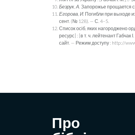
Б
езрук, А.
Запорожье прощается со св
Егорова, И.
Погибли при выходе из 
сент. (№ 128). — С. 4–5.
Список осіб, яких нагороджено орд
ресурс] : [в т. ч. лейтенант Габчак 
сайт. — Режим доступу : http://www
Про