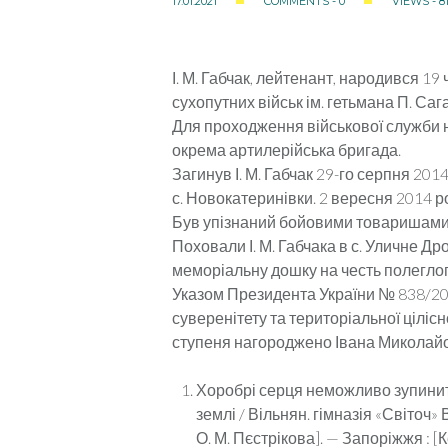
17.01.2021
COMMENTS - 0
VIEWS - 81
І. М. Габчак, лейтенант, народився 19
сухопутних військ ім. гетьмана П. Саг
Для проходження військової служби 
окрема артилерійська бригада.
Загинув І. М. Габчак 29-го серпня 2014
с. Новокатеринівки. 2 вересня 2014 р
Був упізнаний бойовими товаришами
Поховали І. М. Габчака в с. Уличне Д
меморіальну дошку на честь полеглог
Указом Президента України № 838/2014
суверенітету та територіальної цілісн
ступеня нагороджено Івана Миколайов
Хоробрі серця неможливо зупинити:
землі / Вільнян. гімназія «Світоч»
О. М. Пєстрікова]. — Запоріжжя : [Кер