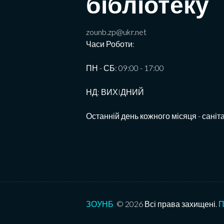
бібліотеку
zounb.zp@ukr.net
Часи Роботи:
ПН - СБ: 09:00 - 17:00
НД: ВИХIДНИЙ
Останній день кожного місяця - саніт
ЗОУНБ
© 2026 Всі права захищені.
П