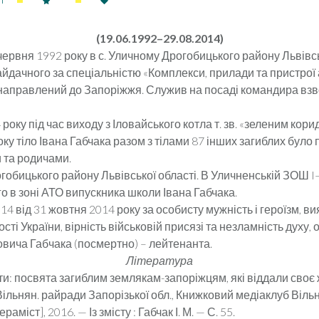
1
(19.06.1992–29.08.2014)
 червня 1992 року в с. Улич­ному Дрогобицького району Львівс
айдачного за спе­ціальністю «Комплекси, прилади та пристрої ар
направлений до Запоріжжя. Служив на посаді командира взво
 року під час виходу з Іловайського котла т. зв. «зеленим кор
оку тіло Івана Габчака разом з тілами 87 інших загиблих було
 та родичами.
рогобицького району Львівської області. В Уличненській ЗОШ I–
о в зоні АТО випускника школи Івана Габчака.
 від 31 жовтня 2014 року за особисту мужність і героїзм, ви
ості України, вірність війсь­ковій присязі та незламність духу
ича Габ­чака (посмертно) – лейтенанта.
Література
 посвята загиблим зем­лякам-запоріжцям, які віддали своє жи
 Вільнян. райради Запорізької обл., Книжковий медіаклуб Вільня
а­міст], 2016. — Із змісту : Габчак І. М. — С. 55.