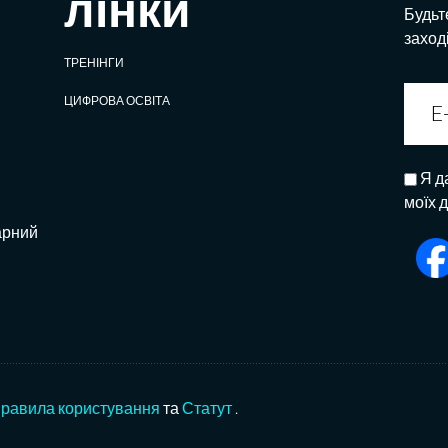
лінки
Будьте
заход
ТРЕНІНГИ
ЦИФРОВА ОСВІТА
Я д
моїх 
арний
равила користування
та
Статут
.