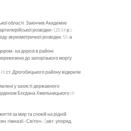
ької області. Закінчив Академію
тилерійської роз­відки» (2014 р.).
ду звукометричної розвідки, 55-а
идором» на дорозі в районі
 перевезено до запорізького моргу.
III ст. Дрогобицького району відкрили
явлені у захисті державного
, орденом Богдана Хмельницького III
ття за мир та спокій на рідній
н. гімназії «Світоч»; [авт.-упоряд.