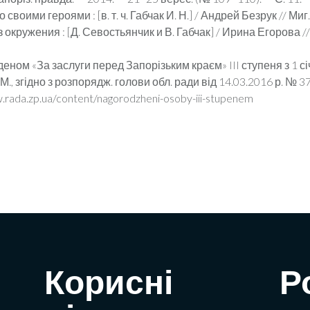
оими героями : [в. т. ч. Габчак И. Н.] / Андрей Безрук // Миг. 
окружения : [Д. Се­востьянчик и В. Габчак] / Ирина Егорова //
еном «За заслуги перед Запорізьким краєм» III ступеня з 1 
І. М., згідно з розпорядж. голови обл. ради від 14.03.2016 р. № 3
.rada.zp.ua/content/nagorodzheni-osoby-iii-stupenem
Корисні
Р