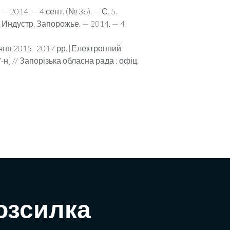
— 2014. — 4 сент. (№ 36). — С. 5.
 Индустр. Запо­рожье. — 2014. — 4
січня 2015–2017 рр. [Електронний
7-н] // Запорізька обласна рада : офіц.
озсилка