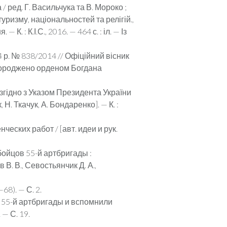
/ ред. Г. Васильчука та В. Мороко ;
 туризму, на­ціональностей та релігій.,
. : К.І.С., 2016. — 464 с. : іл. — Із
 р. № 838/2014 // Офіційний вісник
 нагороджено орденом Богдана
згідно з Указом Прези­дента України
Н. Ткачук, А. Бондаренко]. — К. :
еских работ / [авт. идеи и рук.
ойцов 55-й арт­бригады :
в В. В., Севостьянчик Д. А.,
68). — С. 2.
я 55-й артбригады и вспомнили
 — С. 19.