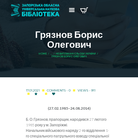
Грязнов Борис
Олегович
HOME
...
НЕВИПЛАКАНІ СЛЬОЗИ УКРАЇНИ
ГРЯЗНОВ БОРИС ОЛЕГОВИЧ
17.01.2021
COMMENTS - 0
VIEWS - 911
(27.02.1985–24.08.2014)
Б. О. Грязнов, прапорщик, народився 27 лютого
1985 року у м. Запоріжжі.
Начальник військового наряду 2-го відділення 1-
го спеціаль­ного патрульного взводу спеціальної