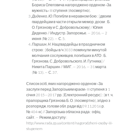
Бориса Олеговича наго­роджено орденом «За
мужність» III ступеня (посмертно).
Диденко, Ю
. Погибли в неравном бою : [двоим
гвардейцам в части открыли мемор. доски : Б.
О. Грязнову и С. Добро­вольскому] / Юлия
Диденко // Индустр. Запорожье. — 2016. — 2
июня (№ 22). — С. 5.
Паршин, Н.
Нацгвардейцы в праздничном
строю : [бойцы в/ч 3033 помянули минутой
молчания сослуживцев, по­гибших в АТО : Б.
Грязнова, С. Добровольского, И. Гутника] /
Никита Паршин // МИГ. — 2016. — 31 марта
(№ 13). — С. 37.
Список осіб, яких нагороджено орденом «За
заслуги перед За­порізь­ким краєм» III ступеня з 1
січня 2015—2017 рр. [Елект­рон­ний ресурс] : [в т. ч.
прапорщика Грязнова Б. О. (посмертно), згідно з
розпорядж. голови обл. ради від 09.11.2016 р.
№ 404‑н] // Запорізька обласна рада : офіц.
сайт. — Режим доступу :
http://www.rada.zp.ua/content/nago­rodzheni-osoby-iii-
stupenem