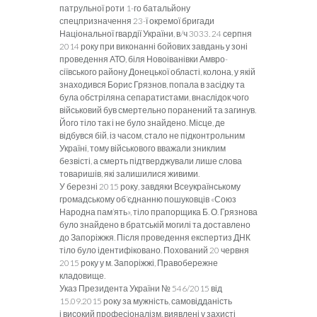
патрульної роти 1-го ба­тальйону
спецпризначення 23-ї окремої бригади
Національної гвардії України, в/ч 3033. 24 серпня
2014 року при виконанні бойових завдань у зоні
проведення АТО, біля Новоіванівки Амвро­
сіївського району Донецької області, колона, у якій
знаходився Борис Грязнов, попала в засідку та
була обстріляна сепаратистами, внаслідок чого
військовий був смертельно поранений та загинув.
Його тіло так і не було знайдено. Місце, де
відбувся бій, із часом, стало не підконтрольним
Україні, тому військового вважали зник­лим
безвісті, а смерть підтверджували лише слова
товаришів, які залишилися живими.
У березні 2015 року, завдяки Всеукраїнському
громадському об’єднанню пошуковців «Союз
Народна пам’ять», тіло прапорщика Б. О. Грязнова
було знайдено в братській могилі та доставлено
до Запоріжжя. Після проведення експертиз ДНК
тіло було ідентифіковано. Похований 20 червня
2015 року у м. Запоріжжі, Правобережне
кладовище.
Указ Президента України № 546/2015 від
15.09.2015 року за мужність, самовідданість
і високий професіоналізм, виявлені у за­хисті