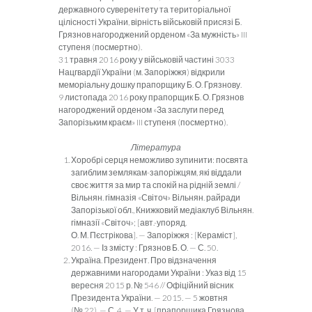
державного суверенітету та територіальної
цілісності України, вірність військовій присязі Б.
Грязнов нагороджений орденом «За мужність» III
ступеня (посмертно).
31 травня 2016 року у військовій частині 3033
Нацгвардії України (м. Запоріжжя) відкрили
меморіальну дошку прапорщику Б. О. Грязнову.
9 листопада 2016 року прапорщик Б. О. Грязнов
нагороджений ор­деном «За заслуги перед
Запорізьким краєм» III ступеня (посмертно).
Література
Хоробрі серця неможливо зупинити: посвята
загиблим зем­лякам-запоріжцям, які віддали
своє життя за мир та спокій на рідній землі /
Вільнян. гімназія «Світоч» Вільнян. райради
Запорізької обл., Книжковий медіаклуб Вільнян.
гімназії «Світоч»; [авт.-упоряд.
О. М. Пєстрікова]. — Запоріжжя : [Кера­міст],
2016. — Із змісту : Грязнов Б. О. — С. 50.
Україна. Президент. Про відзначення
державними нагорода­ми України : Указ від 15
вересня 2015 р. № 546 // Офіційний вісник
Президента України. — 2015. — 5 жовтня
(№ 22). — С. 4. — У т. ч. [прапорщика Грязнова