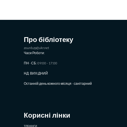
Про бібліотеку
zounb.zp@ukr.net
Часи Роботи:
ПН - СБ: 09:00 - 17:00
НД: ВИХIДНИЙ
Останній день кожного місяця - санітарний
Корисні лінки
ТРЕНІНГИ