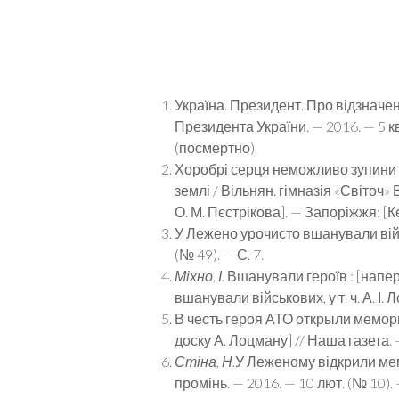
Україна. Президент. Про відзначен
Президента України. — 2016. — 5 кв
(посмертно).
Хоробрі серця неможливо зупинити:
землі / Вільнян. гімназія «Світоч»
О. М. Пєстрікова]. — Запоріжжя: [Кер
У Лежено урочисто вшанували війсь
(№ 49). — С. 7.
Міхно, І.
Вшанували героїв : [напер
вшанували військових, у т. ч. А. І. 
В честь героя АТО открыли мемори
доску А. Лоцману] // Наша газета. —
Стіна, Н.
У Леженому відкрили мемо
промінь. — 2016. — 10 лют. (№ 10). —