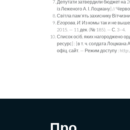
Депутати затвердили бюджет на 2
із Леженого А. І. Лоцману] // Червон
Світла пам’ять захиснику Вітчизни 
Егорова, И.
Из комы так и не вышел
2015. — 11 дек. (№ 185). — С. 3–4.
Список осіб, яких нагороджено орд
ресурс] : [в т. ч. солдата Лоцмана А
офіц. сайт. — Режим доступу : http:
Про