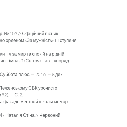
р. № 103 // Офіційний вісник
жено орденом «За мужність» III ступеня
ття за мир та спокій на рідній
н. гімназії «Світоч»; [авт.-упоряд.
Суббота плюс. — 2016. — 8 дек.
у Леженському СБК урочисто
92). — С. 2.
 на фасаде местной шко­лы мемор.
/ Наталія Стіна // Черво­ний