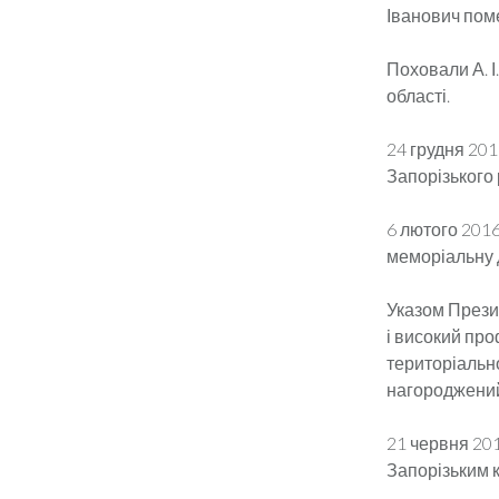
Іванович пом
Поховали А. І
області.
24 грудня 20
Запорізького 
6 лютого 2016
меморіальну 
Указом Презид
і високий про
територіальної
нагороджений 
21 червня 201
Запорізьким к