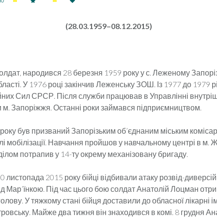
10
(28.03.1959–08.12.2015)
 солдат, народився 28 березня 1959 року у с. Леженому Запорі
бласті. У 1976 році закінчив Леженську ЗОШ. Із 1977 до 1979 р
йних Сил СРСР. Після служби пра­цював в Управлінні внутрі
 м. Запоріж­жя. Останні роки займався підприємництвом.
 року був призваний Запорізьким об’єднаним міським комісар
лі мобілізації. Навчання пройшов у навчальному центрі в м. 
­ділом потрапив у 14-ту окрему механізовану бригаду.
а 20 листопада 2015 року бійці відбивали атаку розвід-диверсій
ід Мар’їнкою. Під час цього бою солдат Анатолій Лоцман отр
олову. У тяжкому стані бійця доставили до обласної лікарні і
тровську. Майже два тижня він знаходився в комі. 8 грудня Ан