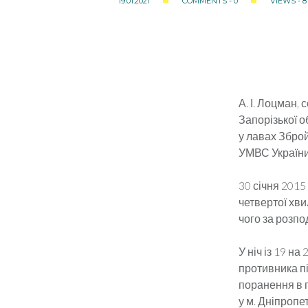
19.01.2021
COMMENTS - 0
VIEWS - 8
А. І. Лоцман,
Запорізької о
у лавах Збро
УМВС України
30 січня 2015
четвертої хви
чого за розпо
У ніч із 19 н
противника п
поранення в г
у м. Дніпропе