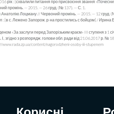
016 рік : [схвалили питання про присвоєння звання «Почесн
ий про­мінь. — 2015. — 26 груд. (№ 137). — С. 1.
Анатолію Лоцману // Чер­воний промінь. — 2015. — 12 груд. (№
 : [в с. Лежено Запорож. р-на простились с бойцом] / Ирина 
еном «За заслуги перед За­порізьким краєм» III ступеня з 1 с
. І., згідно з розпо­рядж. голови обл. ради від 21.06.2017 р. № 
//www.ra­da.zp.ua/content/nagorodzheni-osoby-iii-stupenem
Корисні
Р