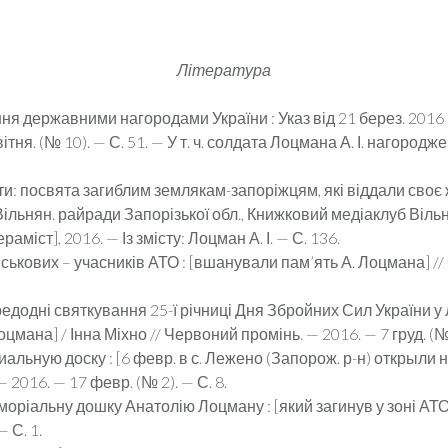
Література
ня державними нагорода­ми України : Указ від 21 берез. 2016 
ітня. (№ 10). — С. 51. — У т. ч. солдата Лоцмана А. І. нагород
 посвята загиблим зем­лякам-запоріжцям, які віддали своє жи
 Вільнян. райради Запорізької обл., Книжковий медіаклуб Вільня
а­міст], 2016. — Із змісту: Лоцман А. І. — С. 136.
кових – учасників АТО : [вшанували пам’ять А. Лоцмана] // 
едодні святкування 25-ї річниці Дня Збройних Сил України 
Лоцмана] / Інна Міхно // Червоний промінь. — 2016. — 7 груд. (№ 
альную доску : [6 февр. в с. Лежено (Запорож. р-н) открыли
 2016. — 17 февр. (№ 2). — С. 8.
ріальну дошку Анатолію Лоцману : [який загинув у зоні АТО] 
 С. 1.