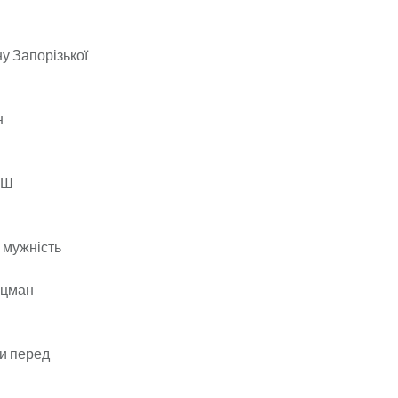
ну Запорізької
н
ОШ
 мужність
Лоцман
ги перед