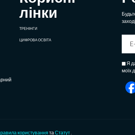
лінки
Будьте
заход
ТРЕНІНГИ
ЦИФРОВА ОСВІТА
Я д
моїх 
арний
равила користування
та
Статут
.