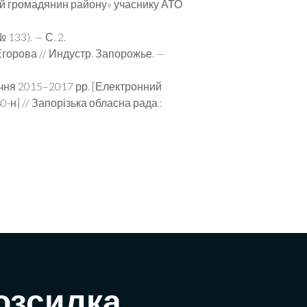
ий громадянин району» учаснику АТО
 133). — С. 2.
Егорова // Индустр. Запо­рожье. —
ічня 2015–2017 рр. [Елект­ронний
180-н] // Запорізька обласна рада :
озсилка