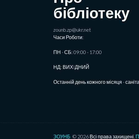
бібліотеку
zounb.zp@ukr.net
Часи Роботи:
ПН - СБ: 09:00 - 17:00
НД: ВИХIДНИЙ
Останній день кожного місяця - саніт
ЗОУНБ
© 2026 Всі права захищені.
П