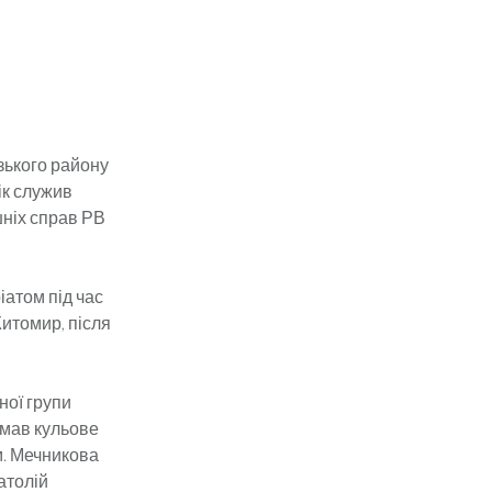
зького райо­ну
ік служив
шніх справ РВ
іатом під час
Житомир, після
ної групи
имав кульове
м. Мечникова
атолій