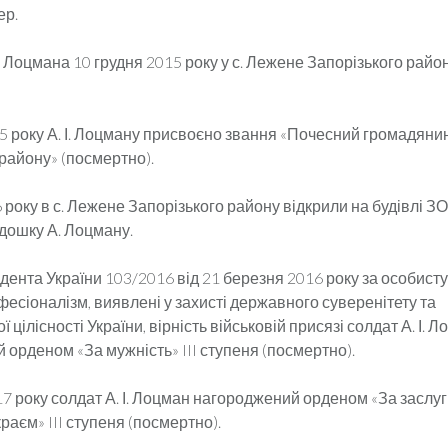
ер.
. Лоцмана 10 грудня 2015 року у с. Лежене Запорізького райо
15 року А. І. Лоцману присвоєно звання «Почесний громадяни
району» (посмертно).
 року в с. Лежене Запорізького району відкрили на будівлі З
дошку А. Лоцману.
ента України 103/2016 від 21 березня 2016 року за особисту
фесіоналізм, виявлені у захисті державного суверенітету та
 цілісності України, вір­ність військовій присязі солдат А. І. 
орденом «За мужність» III ступеня (посмертно).
7 року солдат А. І. Лоцман нагороджений орде­ном «За заслу
раєм» III ступеня (посмертно).