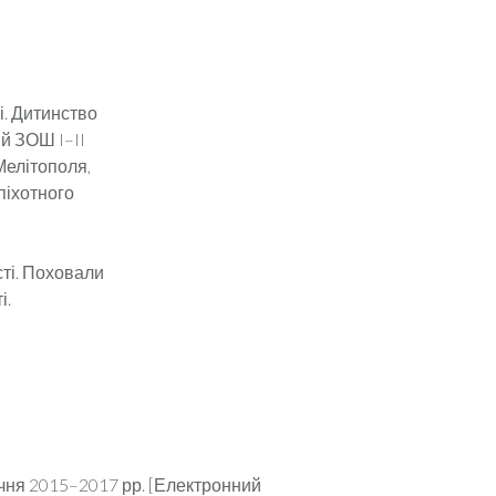
і. Дитинство
й ЗОШ I–II
Мелітополя,
піхотного
сті. Поховали
і.
ічня 2015–2017 рр. [Електрон­ний