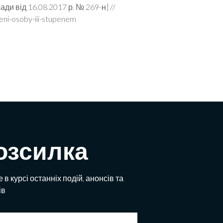
ади від 16.08.2017 р. № 269-н] //
ni-osoby-iii-stupenem
озсилка
 в курсі останніх подій, анонсів та
ів