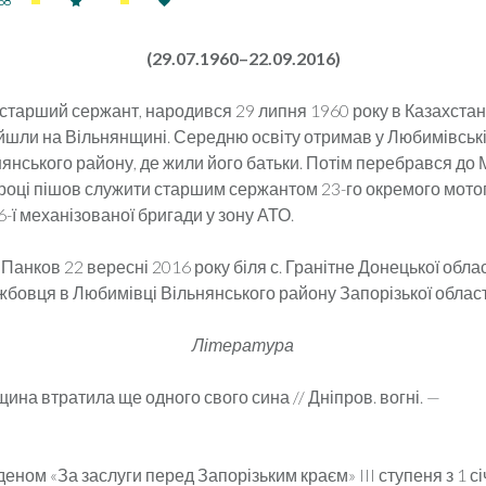
68
(29.07.1960–22.09.2016)
 старший сержант, народився 29 липня 1960 року в Казахстан
ойшли на Вільнянщині. Середню освіту отримав у Любимівські
янського району, де жили його батьки. Потім перебрався до 
5 році пішов служити старшим сержантом 23-го окремого мото
-ї механізованої бригади у зону АТО.
 Панков 22 вересні 2016 року біля с. Гранітне До­нецької обла
бовця в Любимівці Віль­нянського району Запорізької област
Література
ина втратила ще одного свого си­на // Дніпров. вогні. —
еном «За заслуги перед Запо­різьким краєм» III ступеня з 1 с