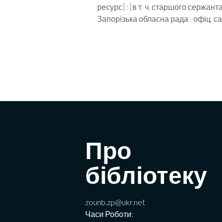
ресурс] : [в т. ч. старшого сержант
Запорізька обласна рада : офіц. са
Про
бібліотеку
zounb.zp@ukr.net
Часи Роботи: