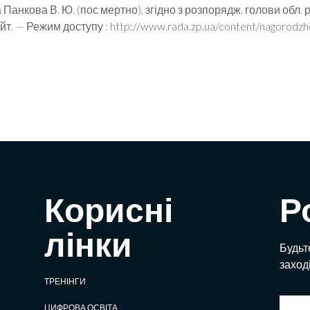
а Панкова В. Ю. (пос мертно), згідно з розпорядж. голови обл. р
йт. — Режим доступу : http://www.rada.zp.ua/content/nagorodzhe
Корисні
Р
лінки
Будьте
заход
ТРЕНІНГИ
ЦИФРОВА ОСВІТА