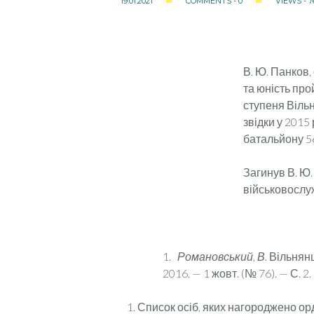
19.01.2021
COMMENTS - 0
VIEWS - 7
В. Ю. Панков,
та юність пр
ступеня Вільн
звідки у 201
батальйону 56
Загинув В. Ю.
військовослуж
1.
Романовський, В.
Вільнянщ
2016. — 1 жовт. (№ 76). — С. 2.
Список осіб, яких нагороджено орд