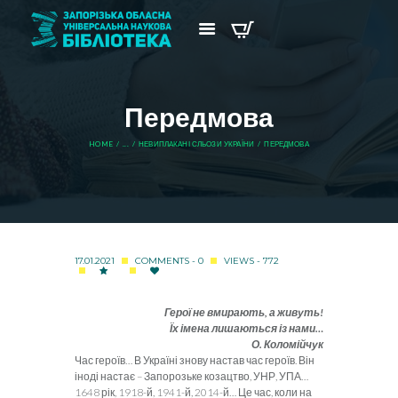
Передмова
HOME
...
НЕВИПЛАКАНІ СЛЬОЗИ УКРАЇНИ
ПЕРЕДМОВА
17.01.2021
COMMENTS - 0
VIEWS - 772
Герої не вмирають, а живуть!
Їх імена лишаються із нами…
О. Коломійчук
Час героїв… В Україні знову настав час героїв. Він
іноді нас­тає – Запорозьке козацтво, УНР, УПА…
1648 рік, 1918-й, 1941-й, 2014-й… Це час, коли на