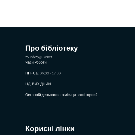
Про бібліотеку
zounb.zp@ukr.net
Часи Роботи:
ПН - СБ: 09:00 - 17:00
НД: ВИХIДНИЙ
Останній день кожного місяця - санітарний
Корисні лінки