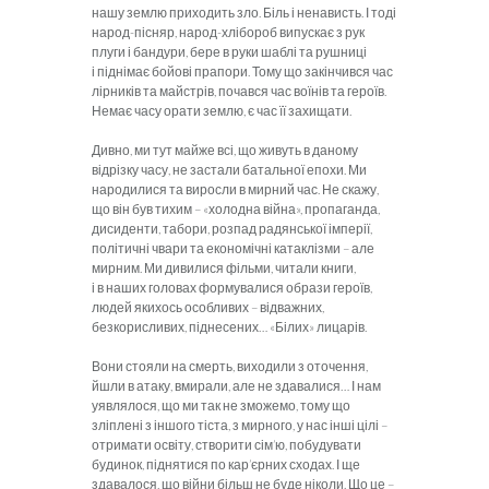
нашу землю приходить зло. Біль і нена­висть. І тоді
народ-пісняр, народ-хлібороб випускає з рук
плуги і бандури, бере в руки шаблі та рушниці
і піднімає бойові прапори. Тому що закінчився час
лірників та майстрів, почався час воїнів та героїв.
Немає часу орати землю, є час її захищати.
Дивно, ми тут майже всі, що живуть в даному
відрізку часу, не застали батальної епохи. Ми
народилися та виросли в мирний час. Не скажу,
що він був тихим – «холодна війна», пропаганда,
дисиден­ти, табори, розпад радянської імперії,
політичні чвари та економіч­ні катаклізми – але
мирним. Ми дивилися фільми, читали книги,
і в наших головах формувалися образи героїв,
людей якихось особливих – відважних,
безкорисливих, піднесених… «Білих» лицарів.
Вони стояли на смерть, виходили з оточення,
йшли в атаку, вмирали, але не здавалися… І нам
уявлялося, що ми так не змо­жемо, тому що
зліплені з іншого тіста, з мирного, у нас інші цілі –
отримати освіту, створити сім’ю, побудувати
будинок, піднятися по кар’єрних сходах. І ще
здавалося, що війни більш не буде ніколи. Що це –