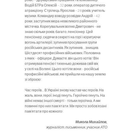
Водій БТРа Олексій – 32 роки, оператор дитячого
атрак­ціону. Стрілець Ярослав – 28 років, учитель
музики. Командир взво­ду розвідки Андрій – 42
роки, заступник мера невеликого районно­го
містечка. Корегувальник вогню Дмитрович – не
знаю скільки років, багато, пенсіонер. Цей
пенсіонер, сидячи в секреті на горі і коригуючи
вогонь артилерії, зупинив просування групи
російсь­ких десантників. Як зупинив… знищив.
Шістдесят професійних військових. Половина
з яких – офіцери. Думаєте, він цього хотів? Він
отримував пенсію і тихенько доживав свій вік
у селі на Волині. Цього хотіли вони – російські
професійні військові, які прийшли на нашу землю
зі зброєю!
Час героїв… В Україні знову настав час героїв. На
жаль, вони, герої, іноді гинуть. Героїчно гинуть. На
війні немає іншої смерті – тільки героїчна. А ми
повинні про них пам’ятати. Ми просто зобов’язані
пам’ятати про кожного!
Микола Михайлов,
журналіст, письменник, учасник АТО