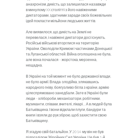
анахронізм, дикість, що залишилася назавжди
в минулому XX столітті з його навіженими
диктаторами, здатними заради своїх божевільних
ідей покласти мільйони людських життів.
Але виявилося, що дикість на Землі не
перевелася, і навіжені диктатори досі існують.
Російські військові вторглися на територію
України. Оволоділи Кримом і частинами Донецької
та Луганської областей. Війна оголошена не була,
але вона почалася – жорстока, мерзенна,
нещадна.
В Україні на той момент не було державної влади,
не було армії. Влада-злодійка, злякавшись
народного гніву, боягузливо біг­ла з країни, армію
цілеспрямовано занедбали. Зате в Україні були
люди – хлібороби, механізатори, робітники,
музиканти, співаки, вчителі, лікарі… А в людей була
Батьківщина. І вони відклали плуги, бандури та
книги і взяли до рук зброю, щоб захистити свою
Батьківщину.
Я згадую свій батальйон. У 2014-му він не був
підрозділом Збройних Сил України. Це був 1-й