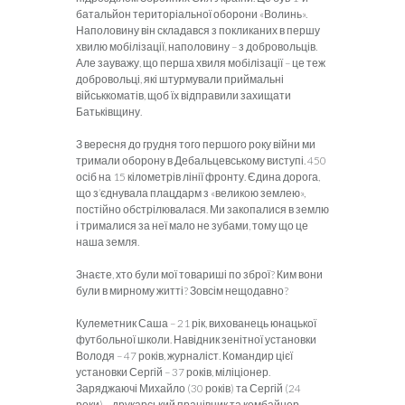
батальйон територіальної оборони «Волинь».
Наполовину він складався з покликаних в першу
хвилю мобілізації, наполовину – з добровольців.
Але зауважу, що перша хвиля мобілізації – це теж
добровольці, які штурмували приймальні
військкоматів, щоб їх відправили захищати
Батьківщину.
З вересня до грудня того першого року війни ми
тримали оборону в Дебальцевському виступі. 450
осіб на 15 кілометрів лінії фронту. Єдина дорога,
що з’єднувала плацдарм з «великою зем­лею»,
постійно обстрілювалася. Ми закопалися в землю
і трималися за неї мало не зубами, тому що це
наша земля.
Знаєте, хто були мої товариші по зброї? Ким вони
були в мир­ному житті? Зовсім нещодавно?
Кулеметник Саша – 21 рік, вихованець юнацької
футбольної школи. Навідник зенітної установки
Володя – 47 років, журналіст. Командир цієї
установки Сергій – 37 років, міліціонер.
Заряджаючі Михайло (30 років) та Сергій (24
роки) – друкарський працівник та комбайнер.