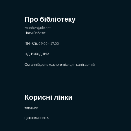
Про бібліотеку
zounb.zp@ukr.net
Часи Роботи:
ПН - СБ: 09:00 - 17:00
НД: ВИХIДНИЙ
Останній день кожного місяця - санітарний
Корисні лінки
ТРЕНІНГИ
ЦИФРОВА ОСВІТА