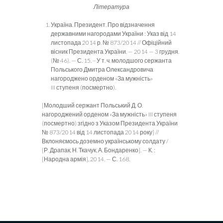
Література
Україна. Президент. Про відзначення
державними нагорода­ми України : Указ від 14
листопада 2014 р. № 873/2014 // Офіційний
вісник Президента України. — 2014 — 3 грудня.
(№ 46). — С. 15. – У т. ч. молодшого сержанта
Польського Дмит­ра Олександровича
нагороджено орденом «За мужність»
III ступеня (посмертно).
[Молодший сержант Польський Д. О.
нагороджений орденом «За мужність» III ступеня
(посмертно) згідно з Указом Пре­зидента України
№ 873/2014 від 14 листопада 2014 року] //
Вклоняємось доземно українському солдату /
[Р. Драпак, Н. Тка­чук, А. Бондаренко]. — К. :
[Народна армія], 2014. — С. 168.