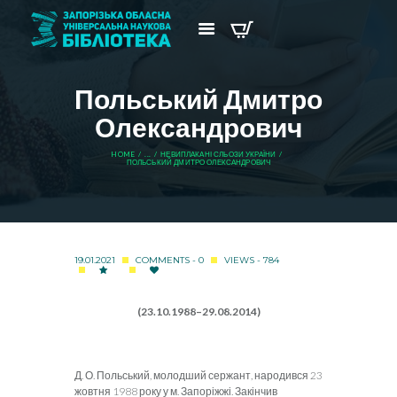
Польський Дмитро
Олександрович
HOME
...
НЕВИПЛАКАНІ СЛЬОЗИ УКРАЇНИ
ПОЛЬСЬКИЙ ДМИТРО ОЛЕКСАНДРОВИЧ
19.01.2021
COMMENTS - 0
VIEWS - 784
(23.10.1988–29.08.2014)
Д. О. Польський, молодший сержант, народився 23
жовтня 1988 року у м. Запоріжжі. Закінчив