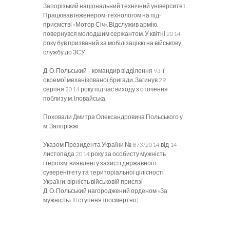
Запорізький національний технічний університет.
Працював інженером-технологом на під­
приємстві «Мотор Січ». Відслужив армію,
повернувся молодшим сержантом. У квітні 2014
року був призваний за мобілізацією на військову
службу до ЗСУ.
Д. О. Польський – командир відділення 93-ї
окремої механізо­ваної бригади. Загинув 29
серпня 2014 року під час виходу з ото­чення
поблизу м. Іловайська.
Поховали Дмитра Олександровича Польського у
м. Запоріжжі.
Указом Президента України № 873/2014 від 14
листопада 2014 року за особисту мужність
і героїзм, виявлені у захисті державного
суверенітету та територіальної цілісності
України, вірність військо­вій присязі
Д. О. Польський нагороджений орденом «За
мужність» III ступеня (посмертно).