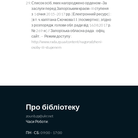
Список осіб, яких нагороджено орденом «За
заслуги перед За­порізьким краєм» III ступеня
з 1 січня 2015–2017 рр. [Елект­ронний ресурс] :
[в т. ч. капітана Скочкова І. І. (посмертно), згідно
з розпорядж. голови обл. ради від 16.08.2017 р.
№ 269-н] // Запорізька обласна рада : офіц.
сайт. — Режим доступу :
http://www.rada.zp.ua/content/nagorodzheni-
osoby-iii-stupenem
Про бібліотеку
zounb.zp@ukr.net
Часи Роботи:
ПН - СБ: 09:00 - 17:00