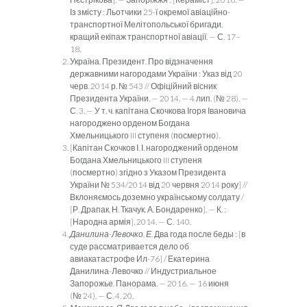
Із змісту : Льотчики 25-ї окремої авіаційно-
транспортної Мелітопольської бригади,
кращий екіпаж транспортної авіації. — С. 17–
18.
Україна. Президент. Про відзначення
державними нагорода­ми України : Указ від 20
черв. 2014 р. № 543 // Офіційний віс­ник
Президента України. — 2014. — 4 лип. (№ 28). —
С. 3. — У т. ч. капітана Скочкова Ігоря Івановича
нагороджено орде­ном Богдана
Хмельницького III ступеня (посмертно).
[Капітан Скочков І. І. нагороджений орденом
Богдана Хмель­ницького III ступеня
(посмертно) згідно з Указом Президента
України № 534/2014 від 20 червня 2014 року] //
Вклоняємось доземно українському солдату /
[Р. Драпак, Н. Ткачук, А. Бон­даренко]. — К. :
[Народна армія], 2014. — С. 140.
Данилина-Левочко, Е.
Два года после беды : [в
суде рассматри­вается дело об
авиакатастрофе Ил-76] / Екатерина
Данилина-Левочко // Индустриальное
Запорожье. Панорама. — 2016. — 16 июня
(№ 24). — С. 4, 20.