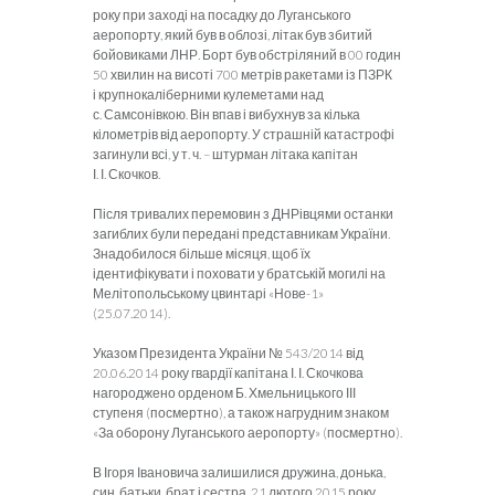
року при заході на посадку до Лугансь­кого
аеропорту, який був в облозі, літак був збитий
бойовиками ЛНР. Борт був обстріляний в 00 годин
50 хвилин на висоті 700 метрів ракетами із ПЗРК
і крупнокаліберними кулеметами над
с. Самсонівкою. Він впав і вибухнув за кілька
кілометрів від аеропорту. У страшній катастрофі
загинули всі, у т. ч. – штурман літака капітан
І. І. Скочков.
Після тривалих перемовин з ДНРівцями останки
загиблих були передані представникам України.
Знадобилося більше місяця, щоб їх
ідентифікувати і поховати у братській могилі на
Мелітопольсь­кому цвинтарі «Нове-1»
(25.07.2014).
Указом Президента України № 543/2014 від
20.06.2014 року гвардії капітана І. І. Скочкова
нагороджено орденом Б. Хмельниць­кого ІІІ
ступеня (посмертно), а також нагрудним знаком
«За оборо­ну Луганського аеропорту» (посмертно).
В Ігоря Івановича залишилися дружина, донька,
син, батьки, брат і сестра. 21 лютого 2015 року