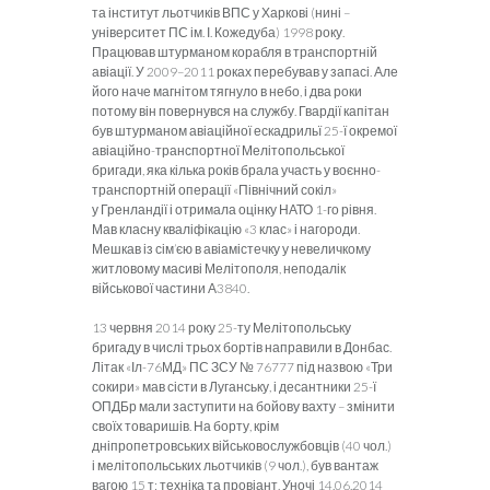
та інститут льотчиків ВПС у Харкові (нині –
університет ПС ім. І. Кожедуба) 1998 року.
Працював штурманом корабля в транспортній
авіації. У 2009–2011 роках пере­бував у запасі. Але
його наче магнітом тягнуло в небо, і два роки
потому він повернувся на службу. Гвардії капітан
був штурманом авіаційної ескадрильї 25-ї окремої
авіаційно-транспортної Мелі­топольської
бригади, яка кілька років брала участь у воєнно-
транспортній операції «Північний сокіл»
у Гренландії і отримала оцінку НАТО 1-го рівня.
Мав класну кваліфікацію «3 клас» і нагороди.
Мешкав із сім’єю в авіамістечку у невеличкому
житловому масиві Мелітополя, неподалік
військової частини А3840.
13 червня 2014 року 25-ту Мелітопольську
бригаду в числі трьох бортів направили в Донбас.
Літак «Іл-76МД» ПС ЗСУ № 76777 під назвою «Три
сокири» мав сісти в Луганську, і десантники 25-ї
ОПДБр мали заступити на бойову вахту – змінити
своїх товаришів. На борту, крім
дніпропетровських військовослужбовців (40 чол.)
і мелітопольських льотчиків (9 чол.), був вантаж
вагою 15 т: техніка та провіант. Уночі 14.06.2014