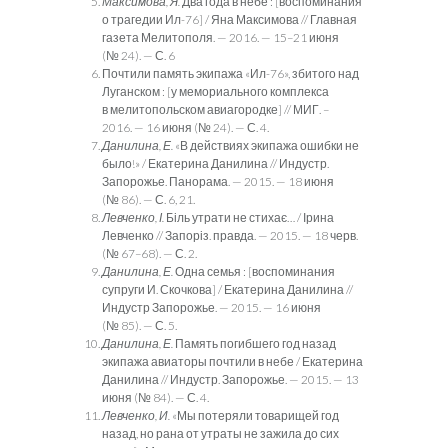
Максимова, Я.
Два года в небе : [воспоминания
о трагедии Ил-76] / Яна Максимова // Главная
газета Мелитополя. — 2016. — 15–21 июня
(№ 24). — С. 6
Почтили память экипажа «Ил-76», збитого над
Луганском : [у мемориального комплекса
в мелитопольском авиагородке] // МИГ. –
2016. — 16 июня (№ 24). — С. 4.
Данилина, Е.
«В действиях экипажа ошибки не
было!» / Екате­рина Данилина // Индустр.
Запорожье. Панорама. — 2015. — 18 июня
(№ 86). — С. 6, 21.
Левченко, І.
Біль утрати не стихає… / Ірина
Левченко // Запо­різ. правда. — 2015. — 18 черв.
(№ 67–68). — С. 2.
Данилина, Е.
Одна семья : [воспоминания
супруги И. Скочко­ва] / Екатерина Данилина //
Индустр Запорожье. — 2015. — 16 июня
(№ 85). — С. 5.
Данилина, Е.
Память погибшего год назад
экипажа авиаторы почтили в небе / Екатерина
Данилина // Индустр. Запорожье. — 2015. — 13
июня (№ 84). — С. 4.
Левченко, И.
«Мы потеряли товарищей год
назад, но рана от утраты не зажила до сих