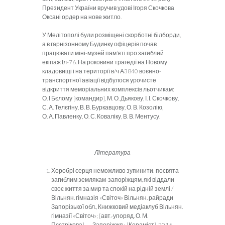
Президент України вручив удові Ігоря Скочкова
Оксані ордер на нове житло.
У Мелітополі були розміщені скорботні білборди,
а в гарнізон­ному Будинку офіцерів почав
працювати міні-музей пам’яті про загиблий
екіпаж Іл-76. На роковини трагедії на Новому
кладовищі і на території в/ч А3840 воєнно-
транспортної авіації відбулося урочисте
відкриття меморіальних комплексів льотчикам:
О. І Бєло­му [командир], М. О. Дьякову, І. І. Скочкову,
С. А. Телєгіну, В. В. Бур­кавцову, О. В. Козолію,
О. А. Павленку, О. С. Коваліку, В. В. Ментусу.
Література
Хоробрі серця неможливо зупинити: посвята
загиблим зем­лякам-запоріжцям, які віддали
своє життя за мир та спокій на рідній землі /
Вільнян. гімназія «Світоч» Вільнян. райради
Запорізької обл., Книжковий медіаклуб Вільнян.
гімназії «Світоч»; [авт.-упоряд. О. М.
Пєстрікова]. — Запоріжжя : [Кера­міст], 2016. —