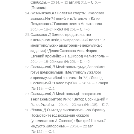
Свободы. — 2014. — 15 авг. (№ 31). — С. 5. —
(Помним).
Позднякова, Ю.
Полет на смерть: [9 человек
экипажа Ил-76 по­гибли в Луганске] / Юлия
Позднякова // Главная газета Мели­тополя. —
2014. — 18–24 июня (№ 25). — С. 4–5.
Савенков, Д.
Земное предательство
в немирном небе, или прерванный полет : [9
мелитопольских авиаторов не верну­лись с
задания] / Денис Савенков, Анна Форис,
Евгений Хро­мейко // Наш город Мелитополь. —
2014. — 18–25 июня (№ 25). — С. 4–5.
Сосницький, Л.
Мелітополь сумує, Запоріжжя
готує доброволь­ців : [Мелітополь у жалобі
з приводу загибелі льотчиків Іл-76] / Леонід
Сосницький // Голос України. — 2014. — 19 черв.
(№ 116). — С. 5.
Сосницький, В.
Мелітопольці прощаються
з екіпажем збитого Іл-76 / Віктор Сосницький //
Голос України. — 2014. — 23 лип. (№ 138). — С. 7.
Шилин, Д.
Они отдали свою жизнь за Украину.
Посмотрите год рождения каждого :
[упоминается И. Скочков] / Дмитрий Шилин //
Индустр. Запорожье. — 2014. — 22 авг.
(№ 122). — С. 4.