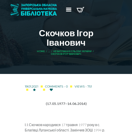
Скочков Ігор
Іванович
HOME
...
НЕВИПЛАКАНІ СЛЬОЗИ УКРАЇНИ
СКОЧКОВ ІГОР ІВАНОВИЧ
19.01.2021
COMMENTS - 0
VIEWS - 751
(17.05.1977–
14.06.2014
)
І. І. Скочков народився 17 травня 1977 року в с.
Благівці Лу­ганської області. Закінчив ЗОШ 1994 р.