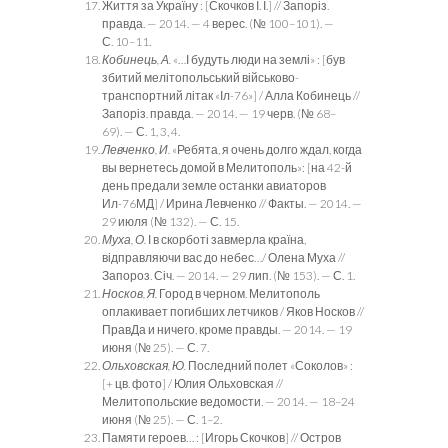
Життя за Україну : [Скочков І. І.] // Запоріз.
правда. — 2014. — 4 верес. (№ 100–101). —
С. 10–11.
Кобинець, А.
«…І будуть люди на землі» : [був
збитий меліто­поль­ський військово-
транспортний літак «Іл-76»] / Алла Кобинець //
Запоріз. правда. — 2014. — 19 черв. (№ 68–
69). — С. 1, 3, 4.
Левченко, И.
«Ребята, я очень долго ждал, когда
вы вернетесь домой в Мелитополь»: [на 42-й
день предали земле останки авиаторов
Ил-76МД] / Ирина Левченко // Факты. — 2014. —
29 июля (№ 132). — С. 15.
Муха, О.
І в скорботі завмерла країна,
відправляючи вас до не­бес…/ Олена Муха //
Запороз. Січ. — 2014. — 29 лип. (№ 153). — С. 1.
Носков, Я.
Город в черном. Мелитополь
оплакивает погибших летчиков / Яков Носков //
ПравДа и ничего, кроме правды. — 2014. — 19
июня (№ 25). — С. 7.
Ольховская, Ю.
Последний полет «Соколов» :
[+ цв. фото] / Юлия Ольховская //
Мелитопольские ведомости. — 2014. — 18–24
июня (№ 25). — С. 1–2.
Памяти героев… : [Игорь Скочков] // Остров