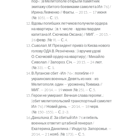
пор»: [в Мелитополе открыли па­мятник
экипажу сбитого боевиками самолета Ил-76] /
Ирина Левченко // Факты. — 2015. — 17 июня
(№ 105). — С. 15.
Вдовы погибших летчиков получили ордера
на квартиры : [в. т. числе – вдова гвардии
капитана И. Скочкова Оксана] // МИГ. — 2015. –
26 февр. (№ 9). — С. 4.
Сиволап, М.
Президент привіз із Києва нового
голову ОДА В. Резніченка : [і вручив удові
О. Скочковій ордер на квартиру] / Михайло
Сиволап // Запороз. Січ. — 2015. — 24 лют.
(№ 33). — С. 1.
В Луганске сбит «Ил-76» : погибли 49
украинских военных. Де­вять из них – из
Мелитополя, один — уроженец Токмака //
МИГ. — 2014. — 19 июня (№ 25). — С. 5.
Герои не умирают. Вечная слава героям!..:
[сбит мелитопольс­кий транспортный самолет
Ил-76] // Новий день. — 2014. — 18 черв.
(№ 150–155). — С. 2–3.
Данилина, Е.
За сбитый Ил-76 и гибель
военных ответит штаб­ной генерал /
Екатерина Данилина // Индустр. Запорожье. —
2014. — 21 нояб. (№ 173). — С. 5.