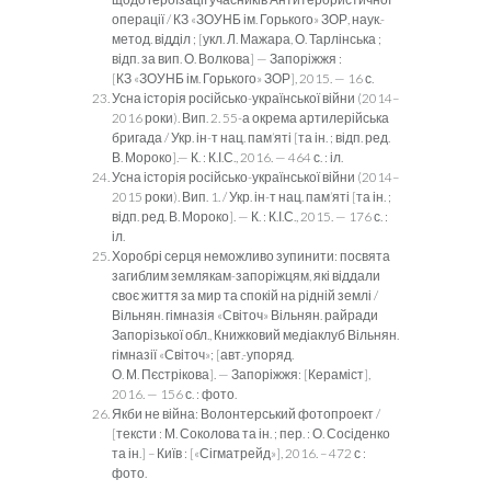
операції / КЗ «ЗОУНБ ім. Горького» ЗОР, наук.-
метод. відділ ; [укл. Л. Мажара, О. Тар­лінська ;
відп. за вип. О. Волкова] — Запоріжжя :
[КЗ «ЗОУНБ ім. Горького» ЗОР], 2015. — 16 с.
Усна історія російсько-української війни (2014–
2016 роки). Вип. 2. 55-а окрема артилерійська
бригада / Укр. ін-т нац. пам’яті [та ін. ; відп. ред.
В. Мороко].— К. : К.І.С., 2016. — 464 с. : іл.
Усна історія російсько-української війни (2014–
2015 роки). Вип. 1. / Укр. ін-т нац. пам’яті [та ін. ;
відп. ред. В. Мороко]. — К. : К.І.С., 2015. — 176 с. :
іл.
Хоробрі серця неможливо зупинити: посвята
загиблим зем­лякам-запоріжцям, які віддали
своє життя за мир та спокій на рідній землі /
Вільнян. гімназія «Світоч» Вільнян. райради
Запорізької обл., Книжковий медіаклуб Вільнян.
гімназії «Світоч»; [авт.-упоряд.
О. М. Пєстрікова]. — Запоріжжя: [Кера­міст],
2016. — 156 с. : фото.
Якби не війна: Волонтерський фотопроект /
[тексти : М. Со­колова та ін. ; пер. : О. Сосіденко
та ін.] – Київ : [«Сігмат­рейд»], 2016. – 472 с :
фото.