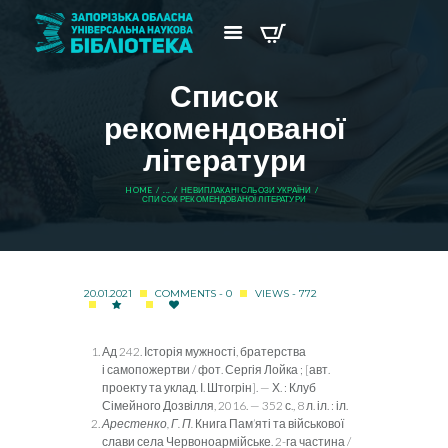
Список
рекомендованої
літератури
HOME
...
НЕВИПЛАКАНІ СЛЬОЗИ УКРАЇНИ
СПИСОК РЕКОМЕНДОВАНОЇ ЛІТЕРАТУРИ
20.01.2021
COMMENTS - 0
VIEWS - 772
Ад 242. Історія мужності, братерства
і самопожертви / фот. Сергія Лойка ; [авт.
проекту та уклад. І. Штогрін]. — Х. : Клуб
Сімейного Дозвілля, 2016. — 352 с., 8 л. іл. : іл.
Арестенко, Г. П.
Книга Пам’яті та військової
слави села Черво­ноармійське. 2-га частина /