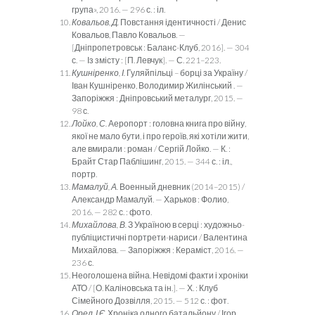
група», 2016. — 296 с. : іл.
Ковальов, Д.
Повстання ідентичності / Денис
Ковальов, Павло Ковальов. —
[Дніпропетровськ : Баланс-Клуб, 2016]. — 304
с. — Із змісту : [П. Левчук]. — С. 221–223.
Кушніренко, І.
Гуляйпільці – борці за Україну /
Іван Кушнірен­ко, Володимир Жилінський . —
Запоріжжя : Дніпровський ме­талург, 2015. —
98 с.
Лойко, С.
Аеропорт : головна книга про війну,
якої не мало бути, і про героїв, які хотіли жити,
але вмирали : роман / Сергій Лойко. — К. :
Брайт Стар Паблішинг, 2015. — 344 с. : іл.,
портр.
Мамалуй, А.
Военный дневник (2014–2015) /
Александр Мама­луй. — Харьков : Фолио,
2016. — 282 с. : фото.
Михайлова, В.
З Україною в серці : художньо-
публіцистичні портрети-нариси / Валентина
Михайлова. — Запоріжжя : Ке­раміст, 2016. —
236 с.
Неоголошена війна. Невідомі факти і хроніки
АТО / [О. Каліновсь­ка та ін.]. — Х. : Клуб
Сімейного Дозвілля, 2015. — 512 с. : фот.
Орел, І Є.
Хроніка одного батальйону / Ігор