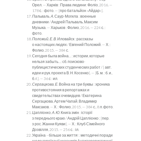
Орел. — Харків : Права людини: Фоліо, 2016. —
178 с. : фото. — [про батальйон «Айдар»].
Пальваль, А.
Саур-Могила : военные
дневники / Андрей Пальваль, Максим
Музыка. — Харьков : Фолио, 2016. — 224 с. :
фото.
Положий, Е. В.
Иловайск : рассказы
о настоящих людях / Евгений Положий. — Х. :
Фолио, 2015. — 384 с.
Сегодня была война… : истории, которые
нельзя забыть…: сб. поисково-
публицистических студенческих работ / [ авт.
идеи и рук. проекта В. Н. Косенко]. — [Б. м. : б. и.,
б. г.]. — 36 с : ил.
Сергацкова, Е.
Война на три буквы : хроника
противостояния в репортажах и
свидетельствах очевидцев / Екатерина
Сергац­кова, Артем Чапай, Владимир
Максаков. — Х. : Фолио, 2015. — 384 с., 8 л. фото.
Цаплієнко, А. Ю.
Книга змін : історії
з переднього краю / Андрій Цаплієнко ; [пер.
з рос. Жанни Куяви]. — Х. : Клуб Сі­мейного
Дозвілля, 2015. — 256 с. : іл.
Україна – більше за життя! : методичні поради
щодо героїза­ції учасників Антитерористичної