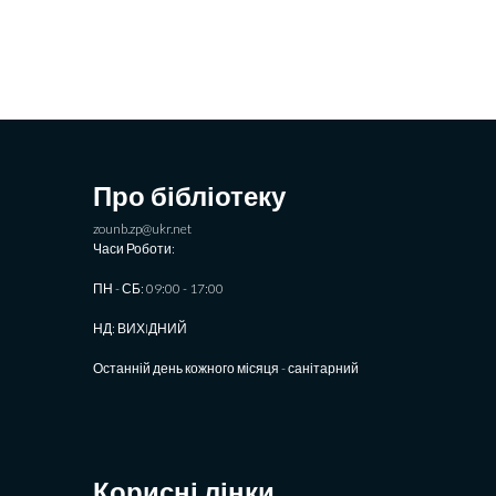
Про бібліотеку
zounb.zp@ukr.net
Часи Роботи:
ПН - СБ: 09:00 - 17:00
НД: ВИХIДНИЙ
Останній день кожного місяця - санітарний
Корисні лінки