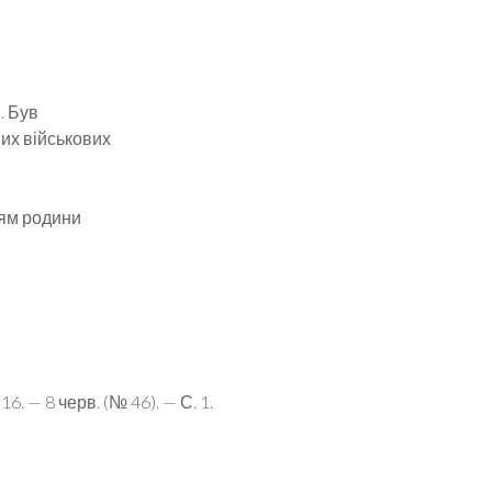
. Був
вих військових
ням родини
 — 8 черв. (№ 46). — С. 1.