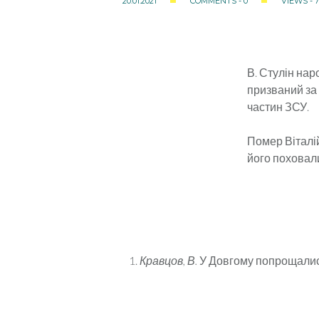
20.01.2021
COMMENTS - 0
VIEWS - 
В. Стулін нар
призваний за 
частин ЗСУ.
Помер Віталій
його поховали
Кравцов, В.
У Довгому попрощалися 