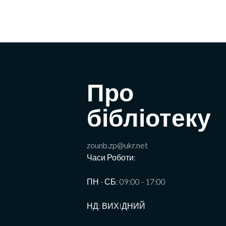
Про
бібліотеку
zounb.zp@ukr.net
Часи Роботи:
ПН - СБ: 09:00 - 17:00
НД: ВИХIДНИЙ