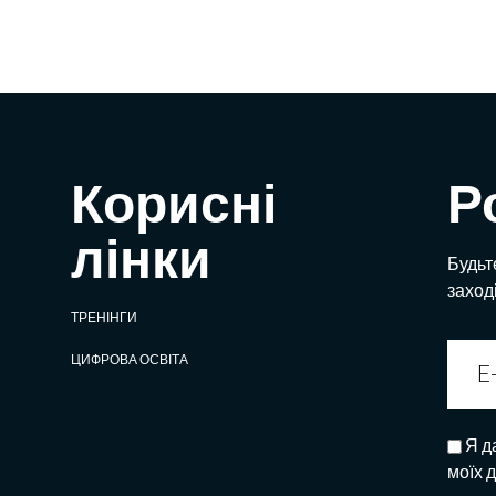
Корисні
Р
лінки
Будьте
заход
ТРЕНІНГИ
ЦИФРОВА ОСВІТА
Я д
моїх 