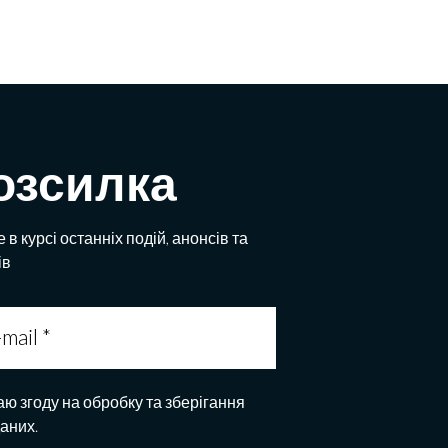
озсилка
 в курсі останніх подій, анонсів та
ів
аю згоду на обробку та зберігання
даних.