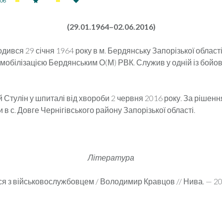
706
(29.01.1964–02.06.2016)
одився 29 січня 1964 року в м. Бердянську Запо­різької області
мобілізацією Бердянським О(М) РВК. Служив у одній із бойо
 Стулін у шпиталі від хвороби 2 червня 2016 ро­ку. За рішен
 в с. Довге Чернігівського району Запорізької області.
Література
з військовослужбовцем / Володимир Кравцов // Нива. — 2016.