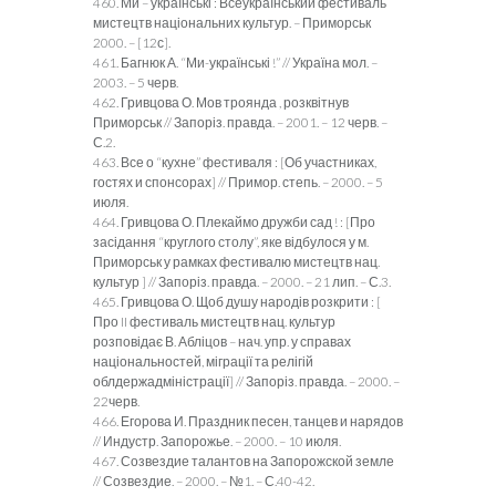
460. Ми – українські : Всеукраїнський фестиваль
мистецтв національних культур. – Приморськ
2000. – [12с].
461. Багнюк А. “Ми-українські !” // Україна мол. –
2003. – 5 черв.
462. Гривцова О. Мов троянда , розквітнув
Приморськ // Запоріз. правда. – 2001. – 12 черв. –
С.2.
463. Все о “кухне” фестиваля : [Об участниках,
гостях и спонсорах] // Примор. степь. – 2000. – 5
июля.
464. Гривцова О. Плекаймо дружби сад ! : [Про
засідання “круглого столу”, яке відбулося у м.
Приморськ у рамках фестивалю мистецтв нац.
культур ] // Запоріз. правда. – 2000. – 21 лип. – С.3.
465. Гривцова О. Щоб душу народів розкрити : [
Про II фестиваль мистецтв нац. культур
розповідає В. Абліцов – нач. упр. у справах
національностей, міграції та релігій
облдержадміністрації] // Запоріз. правда. – 2000. –
22черв.
466. Егорова И. Праздник песен, танцев и нарядов
// Индустр. Запорожье. – 2000. – 10 июля.
467. Созвездие талантов на Запорожской земле
// Созвездие. – 2000. – №1. – С.40-42.