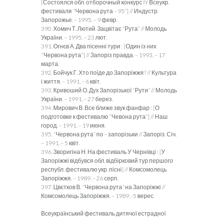
[Состоялся обл. отборочный конкурс IY Всеукр.
фестиваля “Червона рута – 95”] // Индустр.
Запорожье. – 1995. – 9 февр.
390. Хомич Т. Лютий. Зацвітає “Рута” // Молодь
України. – 1995. – 23 лют.
391. Огнєв А. Два пісенні тури : [Один із них
“Червона рута”] // Запоріз правда. – 1993. – 17
марта.
392. Бойчук Г. Хто поїде до Запоріжжя? // Культура
і життя. – 1991. – 6 квіт.
393. Кривоший О. Дух Запорізької “Рути” // Молодь
України. – 1991. – 27 берез.
394. Мирович В. Все ближе звук фанфар : [О
подготовке к фестивалю “Чевона рута”] // Наш
город. – 1991. – 19 июня.
395. “Червона рута” по – запорізьки // Запоріз. Січ.
– 1991. – 5 квіт.
396. Зворигіна Н. На фестиваль У Чернівці : [У
Запоріжжі відбувся обл. відбірковий тур першого
республ. фестивалю укр. пісні] // Комсомолець
Запоріжжя. – 1989. – 26 серп.
397. Цвєтков В. “Червона рута” на Запоріжжі //
Комсомолець Запоріжжя. – 1989. -5 верес.
Всеукраїнський фестиваль дитячої естрадної