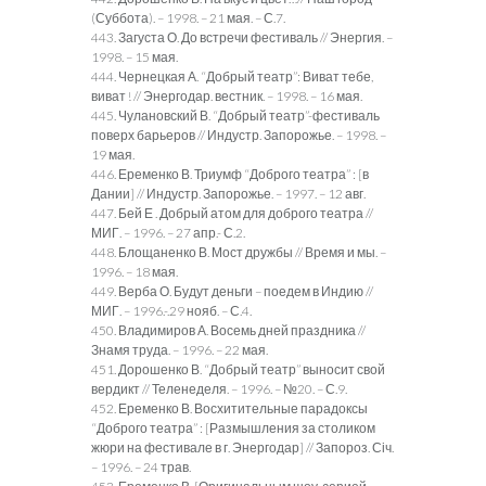
(Суббота). – 1998. – 21 мая. – С.7.
443. Загуста О. До встречи фестиваль // Энергия. –
1998. – 15 мая.
444. Чернецкая А. “Добрый театр”: Виват тебе,
виват ! // Энергодар. вестник. – 1998. – 16 мая.
445. Чулановский В. “Добрый театр”-фестиваль
поверх барьеров // Индустр. Запорожье. – 1998. –
19 мая.
446. Еременко В. Триумф “Доброго театра” : [в
Дании] // Индустр. Запорожье. – 1997. – 12 авг.
447. Бей Е . Добрый атом для доброго театра //
МИГ. – 1996. – 27 апр.- С.2.
448. Блощаненко В. Мост дружбы // Время и мы. –
1996. – 18 мая.
449. Верба О. Будут деньги – поедем в Индию //
МИГ. – 1996.-.29 нояб. – С.4.
450. Владимиров А. Восемь дней праздника //
Знамя труда. – 1996. – 22 мая.
451. Дорошенко В. “Добрый театр” выносит свой
вердикт // Теленеделя. – 1996. – №20. – С.9.
452. Еременко В. Восхитительные парадоксы
“Доброго театра” : [Размышления за столиком
жюри на фестивале в г. Энергодар] // Запороз. Січ.
– 1996. – 24 трав.