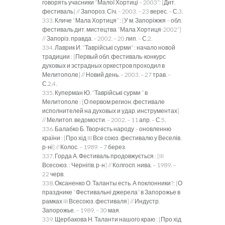
говорять учасники “Малої Хортиці – 2003”: [Дит.
фестиваль] // Запороз. Січ. – 2003. – 23 верес. – С.3.
333. Кличе “Мала Хортиця” : [У м. Запоріжжя – обл.
фестиваль дит. мистецтва “Мала Хортиця-2002”]
// Запоріз. правда. – 2002. – 20 лип. – С.2.
334. Лаврик И. “Таврійські сурми” : начало новой
традиции : [Первый обл. фестиваль-конкурс
духовых и эстрадных оркестров проходил в
Мелитополе] // Новий день. – 2003. – 27 трав. –
С.2,4.
335. Куперман Ю. “Таврійські сурми ” в
Мелитополе : [О первом регион. фестивале
исполнителей на духовых и удар. инструментах]
// Мелитоп. ведомости. – 2002. – 11 апр. – С.5.
336. Балабко Б. Творчість народу – оновленню
країни : [Про хід III Все союз. фестивалю у Веселів.
р-ні] // Колос. – 1989. – 7 берез.
337. Горда А. Фестиваль продовжується : [III
Всесоюз. : Чернігів. р-н] // Колгосп. нива. – 1989. –
22 черв.
338. Оксаненко О. Таланты есть. А поклонники?: [О
празднике “Фестивальні джерела” в Запорожье в
рамках III Всесоюз. фестиваля] // Индустр.
Запорожье. – 1989. – 30 мая.
339. Щербакова Н. Таланти нашого краю : [Про хід