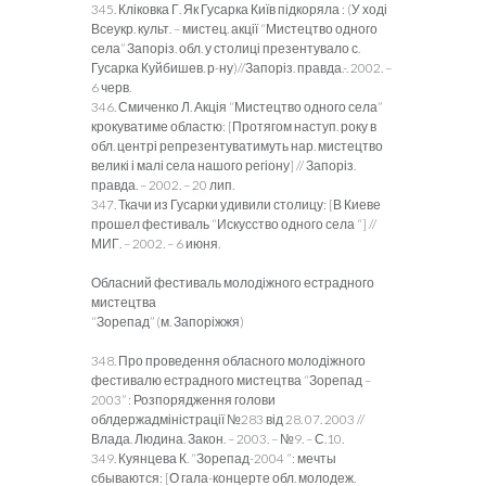
345. Кліковка Г. Як Гусарка Київ підкоряла : (У ході
Всеукр. культ. – мистец. акції “Мистецтво одного
села” Запоріз. обл. у столиці презентувало с.
Гусарка Куйбишев. р-ну)//Запоріз. правда.-. 2002. –
6 черв.
346. Смиченко Л. Акція “Мистецтво одного села”
крокуватиме областю: [Протягом наступ. року в
обл. центрі репрезентуватимуть нар. мистецтво
великі і малі села нашого регіону] // Запоріз.
правда. – 2002. – 20 лип.
347. Ткачи из Гусарки удивили столицу: [В Киеве
прошел фестиваль “Искусство одного села “] //
МИГ. – 2002. – 6 июня.
Обласний фестиваль молодіжного естрадного
мистецтва
“Зорепад” (м. Запоріжжя)
348. Про проведення обласного молодіжного
фестивалю естрадного мистецтва “Зорепад –
2003” : Розпорядження голови
облдержадміністрації №283 від 28. 07. 2003 //
Влада. Людина. Закон. – 2003. – №9. – С.10.
349. Куянцева К. “Зорепад-2004 “: мечты
сбываются: [О гала-концерте обл. молодеж.