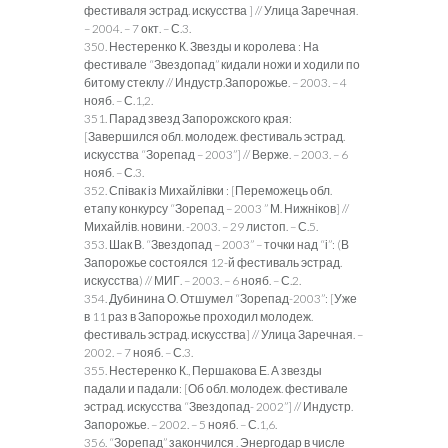
фестиваля эстрад. искусства ] // Улица Заречная.
– 2004. – 7 окт. – С.3.
350. Нестеренко К. Звезды и королева : На
фестивале “Звездопад” кидали ножи и ходили по
битому стеклу // Индустр.Запорожье. – 2003. – 4
нояб. – С.1,2.
351. Парад звезд Запорожского края:
[Завершился обл. молодеж. фестиваль эстрад.
искусства “Зорепад – 2003”] // Верже. – 2003. – 6
нояб. – С.3.
352. Співак із Михайлівки : [Переможець обл.
етапу конкурсу “Зорепад – 2003 ” М. Нижніков] //
Михайлів. новини. -2003. – 29 листоп. – С.5.
353. Шак В. “Звездопад – 2003” – точки над “і”: (В
Запорожье состоялся 12-й фестиваль эстрад.
искусства) // МИГ. – 2003. – 6 нояб. – С.2.
354. Дубинина О. Отшумел “Зорепад-2003”: [Уже
в 11 раз в Запорожье проходил молодеж.
фестиваль эстрад. искусства] // Улица Заречная. –
2002. – 7 нояб. – С.3.
355. Нестеренко К., Першакова Е. А звезды
падали и падали: [Об обл. молодеж. фестивале
эстрад. искусства “Звездопад- 2002”] // Индустр.
Запорожье. – 2002. – 5 нояб. – С.1,6.
356. “Зорепад” закончился . Энергодар в числе