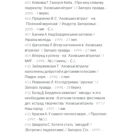
405. Кліковка Г. Ганнуся Киба : [Про юну співачку,
лауреатку “Азовських вітрил” ] // Запоріз. правда. –
2000. – 5 верес.
406. Прядченко В. С “Азовських вітрил” – на
“Пісенний вернісаж” // Индустр. Запорожье. –
2000. – 9 авг. – С.6.
407. Багнюк А. Над Бердянською затокою //
Україна молода. – 1999. – 27 лип.
408. Шаталова Л. Вітер натхнення в “Азовських
вітрилах” // Запоріз. правда. – 1999. – 27 лип.
409. Вперед, к успеху – на “Азовських вітрилах” //
МИГ. – 1998. – №23(июнь). – С.2.
410. Забержевская Т. “Азовські вітрила”
наполнены добротой и детскими голосами //
Півден. зоря. – 1998. – 8 лип.
411. Романенко Л. Хто підтримає “зірочок” ? //
Запоріз. правда. – 1998. – 18 берез.
412. Болд Д. Бердянск зажигает “звезды” и это
необходимо всем : (К итогам телевиз. фестиваля
дет. естрад. творчества “Азовські вітрила – 97”) //
Наш город. – 1997. – 5 авг.
413. Красюк А. У самого теплого моря…// Проспект.
– 1997. – №13.
414. Шкарупа С. Хотите стать “звездой”?:
[Встречи с лауреатами] // Запороз. Січ. – 1997. –