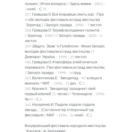
лучших!: [Итоги конкурса] // Здесь живем. – 2001. –
1 нояб. – С.15.
357. Гривцова О. Все яскравіше сяють зорі : [Про
IX обл. молодіж. фестиваль естрад. мистецтва
“Зорепад”] //Запоріз. правда. – 2000. – 7 листоп.
358. Гривцова О. Тріумф молодіжних талантів :
[“Зорепад – 2000”] // Запоріз. правда. – 2000. – 2
листоп.
359. Зійдуть “Зірки” із Гуляйполя: [ Фінал Запоріз.
молодіж. фестивалю естрад. мистецтва ] //
Демократ. Україна. – 1999. – 25 листоп.
360. Гривцова О. Атмосфера, в якій хочеться
перемагати: [Про фестиваль естрад. мистецтва]
// Запоріз. правда. – 1998. – 16 груд.
361. Валентинова Е. “Звездопад – 96” в лицах и
мнениях // МИГ. – 1996. – 13 дек. – С.5.
362. Красюк А. “Звездопад” празднует свой
первый юбилей: [5- летие] // Теленеделя. – 1996. –
№49. – С.2.
363. Назаренко И. Падали, падали, падали
звезды…: [Состоялся гор. отборочный тур
фестиваля] //МИГ. – 1996. – 22 нояб. – С.2.
Всеукраїнський фестиваль народного мистецтва
“Хортиця” (м. Запоріжжя)