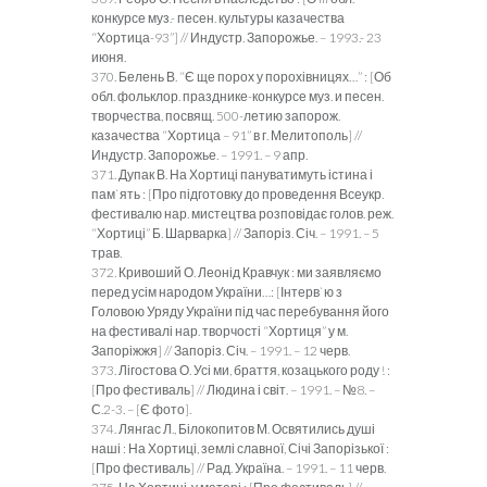
конкурсе муз.- песен. культуры казачества
“Хортица-93”] // Индустр. Запорожье. – 1993.- 23
июня.
370. Белень В. “Є ще порох у порохівницях…” : [Об
обл. фольклор. празднике-конкурсе муз. и песен.
творчества, посвящ. 500-летию запорож.
казачества “Хортица – 91” в г. Мелитополь] //
Индустр. Запорожье. – 1991. – 9 апр.
371. Дупак В. На Хортиці пануватимуть істина і
пам`ять : [Про підготовку до проведення Всеукр.
фестивалю нар. мистецтва розповідає голов. реж.
“Хортиці” Б. Шарварка] // Запоріз. Січ. – 1991. – 5
трав.
372. Кривоший О. Леонід Кравчук : ми заявляємо
перед усім народом України…: [Інтерв`ю з
Головою Уряду України під час перебування його
на фестивалі нар. творчості “Хортиця” у м.
Запоріжжя] // Запоріз. Січ. – 1991. – 12 черв.
373. Лігостова О. Усі ми, браття, козацького роду ! :
[Про фестиваль] // Людина і світ. – 1991. – №8. –
С.2-3. – [Є фото].
374. Лянгас Л., Білокопитов М. Освятились душі
наші : На Хортиці, землі славної, Січі Запорізької :
[Про фестиваль] // Рад. Україна. – 1991. – 11 черв.