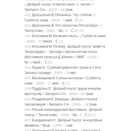
[“Добрый театр” отметил своё 10-летие] //
Запороз. Січ. – 2002. – 16 трав.
432. Дорошенко В. Обнялись ? Ну, с богом ! //
Суббота-нова. – 2000. – 4 мая. – С.11.
433. Дорошенко В. Что сказал бы Питер Брук ? //
Театр плюс. – 2000. – №2-3. – С.22-23.
434. Изосимов М. Не может быть ! // Суббота-нова.
– 2000. – 15 июня. – С.11.
435. Изосимов М. Почему “Добрый театр” живёт в
Энергодаре ? : [Беседу с презитентом театр.
фестиваля записал Д. Шилин] // МИГ. – 2000. –
№19(май). – С.22.
436. Луцик О. “Срібний дзвіночок” лунає у п`яте !
Запоріз. правда. – 2000. – 28 квіт.
437. Московцева В. Слёзы на глазах // Суббота –
нова. – 2000. – 11 мая. – С.11.
438. Піддубна О. “Добрий театр” дарує енергію
мистецтву // Запороз. Січ. – 2000. – 20 трав.
439. Поддубная Е. Награды “Доброго театра” –
запорожцам // Запороз. Січ. – 2000. – 18 трав.
440. Пятый энергодарский фестиваль “Добрый
театр” // Театр плюс. – 2000. – №2-3. – С.8-21.
441. Бондаренко Н. “Добрый театр” в недобрые
времена // Труд. – 1998. – 6 авг.
442. Дорошенко В. На вкус и цвет…// Наш город