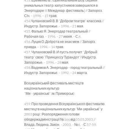
453. Еременко В. [Оригинальным шоу, серией
уникальных театр. капустников завершился в
Энергодаре III Междунар. фестиваль] // Запороз.
Січ. – 1996. – 15 трав.
454.Чулановский В. В “Добром театре”-классика //
Индустр. Запорожье. – 1996. – 21 мая.
455. Фалько Я. Энергодар театральный //
Рабочая газ. – 1996. – 27 июня. – С.4.
456. Луцик О. Доброта не знає меж // Запоріз.
правда. – 1994. – 14 трав.
457. Чулановский В. И пусть получит “Добрый
театр” свою “Принцессу Турандот”//Индустр.
Запорожье. – 1994. – 28 мая.
458. Вадимов А. Энергодар – город театральный //
Индустр. Запорожье. – 1992. – 24 марта.
Всеукраїнський фестиваль мистецтв
національних культур
“Ми – українські” (м. Приморськ)
459. Про проведення Всеукраїнського фестивалю
мистецтв національних культур “Ми-українські” у
2003 році : Розпорядження голови
облдержадміністрації №166 від 05.05.2003 //
Влада. Людина. Закон. – 2003. – №6. – С.57-59.