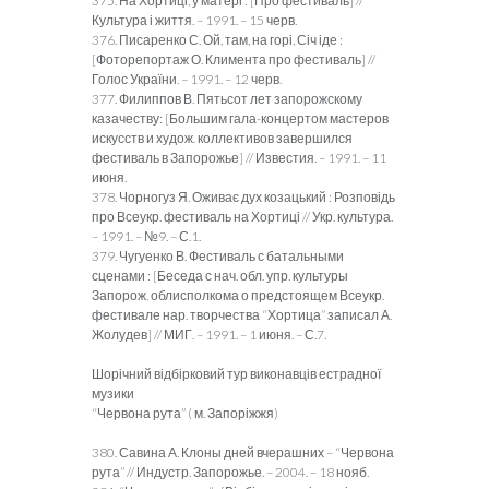
375. На Хортиці, у матері : [Про фестиваль] //
Культура і життя. – 1991. – 15 черв.
376. Писаренко С. Ой, там, на горі, Січ іде :
[Фоторепортаж О. Климента про фестиваль] //
Голос України. – 1991. – 12 черв.
377. Филиппов В. Пятьсот лет запорожскому
казачеству: [Большим гала-концертом мастеров
искусств и худож. коллективов завершился
фестиваль в Запорожье] // Известия. – 1991. – 11
июня.
378. Чорногуз Я. Оживає дух козацький : Розповідь
про Всеукр. фестиваль на Хортиці // Укр. культура.
– 1991. – №9. – С.1.
379. Чугуенко В. Фестиваль с батальными
сценами : [Беседа с нач. обл. упр. культуры
Запорож. облисполкома о предстоящем Всеукр.
фестивале нар. творчества “Хортица” записал А.
Жолудев] // МИГ. – 1991. – 1 июня. – С.7.
Шорічний відбірковий тур виконавців естрадної
музики
“Червона рута” ( м. Запоріжжя)
380. Савина А. Клоны дней вчерашних – “Червона
рута” // Индустр. Запорожье. – 2004. – 18 нояб.