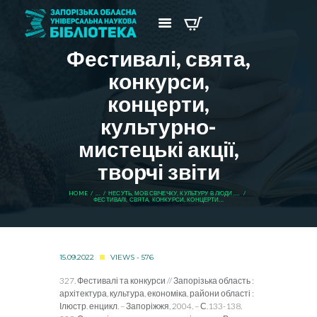
Фестивалі, свята,
конкурси,
концерти,
культурно-
мистецькі акції,
творчі звіти
HOME
...
НЕСУТЬ, МОВ СВІЧЕЧКУ, КУЛЬТУРУ В ЛЮДИ.....
ФЕСТИВАЛІ, СВЯТА, КОНКУРСИ, КОНЦЕРТИ...
15.09.2022
VIEWS - 576
327. Фестивалі та конкурси // Запорізька область :
архітектура, культура, економіка, райони області :
Ілюстр. енцикл. – Запоріжжя, 2004. – С.133-138.