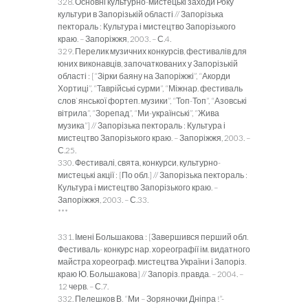
328. Основні культурно-мистецькі заходи Року
культури в Запорізькій області // Запорізька
пектораль : Культура і мистецтво Запорізького
краю. – Запоріжжя, 2003. – С.4.
329. Перелик музичних конкурсів, фестивалів для
юних виконавців, започаткованих у Запорізькій
області : [“Зірки баяну на Запоріжжі”, “Акорди
Хортиці”, “Таврійські сурми”, “Міжнар. фестиваль
слов`янської фортеп. музики”, “Топ-Топ”, “Азовські
вітрила”, “Зорепад”, “Ми-українські”, “Жива
музика”] // Запорізька пектораль : Культура і
мистецтво Запорізького краю. – Запоріжжя, 2003. –
С.25.
330. Фестивалі, свята, конкурси, культурно-
мистецькі акції : [По обл.] // Запорізька пектораль :
Культура і мистецтво Запорізького краю. –
Запоріжжя, 2003. – С.33.
***
331. Імені Большакова : [Завершився перший обл.
Фестиваль- конкурс нар. хореографії ім. видатного
майстра хореограф. мистецтва України і Запоріз.
краю Ю. Большакова] // Запоріз. правда. – 2004. –
12 черв. – С.7.
332. Пелешков В. “Ми – Зоряночки Дніпра !”-