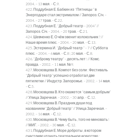
2004. – 13 мая. – С.9.
422. Поддубная Е. Бабкин из “Пятницы ” в
Энергодаре стал экстрималом // Запороз. Січ. –
2004. – 27 трав. – С.22.
423. Поддубная Е. “Добрый театр – 2004” //
Запороз. Січ. – 2004. – 20 трав. – С.21.
424. Шевченко Е. О чём звенит колокольчик ? //
Наше время плюс. – 2004. – 20 мая. – С.13.
425. Эстеркина И. “Добрый театр ” – 7 // Суббота
плюс. – 2004. – 6 мая. – С.8 ; 20 мая. – С.8.
426. “Доброму театру” – десять лет ! // Комс.
правда. – 2002. – 11 мая. №9.
427. Московцева В. Компот без соли : Фестиваль
“Добрый театр” успешно отработал две
пятилетки // Индустр. Запорожье. – 2002. – 14 мая.
– С.5.
428. Московцева В. Кто окажется “самым добрым”
// Улица Заречная. – 2002. – 30 апр. – С.12.
429. Московцева В. Праздник души под
названием “Добрый театр” // Улица Заречная. –
2002. – 16 мая. – С.12.
430. Московцева В. Чему быть , того не миновать !
// МИГ. – 2002. – 30 мая. – С.12.
431. Поддубная Е. Море доброты , в котором
счастливо утонуть театральное искусство :