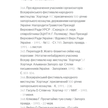
364. Про відзначення учасників і організаторів
Всеукраїнського фестивалю народного
мистецтва “Хортиця-91”, присвяченого 500-річчю
запорізького козацтва, державними нагородами
України: Нагородити Грамотою Президії
Верховної Ради УРСР : [Серед ін. ст. наук.
співробітника ОЦНТ Н. Г. Полякову]: Указ Президії
Верховної Ради України // Відомості Верх. Ради
України. – 1991. – №52. – Ст.785; Запоріз. правда. –
1991. – 6 листоп.
365. Перепадя В. Жовто-блакитне сяйво над
порогами: (Нотатки небайдужого учасника
Всеукр. фестивалю нар. мистецтва “Хортиця”) //
Хортиця: Альманах Запоріз. орг. Спілки
письменників України. – Запоріжжя, 1992. – №2. –
С.103-106.
366. Всеукраїнський фестиваль народного
мистецтва “Хортиця”, присвячений 500-річчю
запорозького козацтва. – К., 1991. – 22с.
367. Гасуль О. Співи на “Хортиці-93” // МИГ. – 1993.
– 19 июня.
368. Кліковка Г. Прочитаймо тую славу // Запоріз.
правда. – 1993. – 22 черв.
369. Ребро О. Песня в наследство : [О III обл.