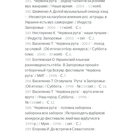
381. “Червона рута” : [Відбір талантів за різними
муз. жанрами] // Наше время. – 2004. – 11 нояб.
382. Шевченко А. Долой музыкальный секонд-хэнд
! : (Несмотря на пагубное влияние рос. эстрады, в
Украине есть муз. самородки) // Индустр.
Запорожье. – 2004. – 19 нояб. – С.6.
383. Нестеренко К. “Червона рута” : наши лучшие !
// Индустр. Запорожье. – 2003. – 4 окт. – С.2.
384. Василенко Т. “Червона рута – 2001” – поход
за славой : [Об итогах отбор. конкурса] // Суббота
плюс. – 2000. – 30 нояб. – С.6.
385. Боглевская О. Украинский язык как
разновидность стёба : В Запорожье прошёл
отборочный тур Всеукр. фестиваля “Червона
рута” // МИГ. – 1998. – С.7.
386. Василенко Т. Отзвучала “Рута” в Запорожье :
[Об итогах] // Суббота. – 1998. – №114(окт.). – С.16.
387. Василенко Т. “Червона рута” – круто или не
круто ? //Наш город (Суббота). – 1998. –
№116(окт.). – С.12.
388. “Червона рута” – головна заборона –
заборона всіх заборон: [Як проходять відбіркові
конкурси до фестивалю ,який має відбутися в
1999 р.] // Мрія. – 1998. – 1 окт. – С.2
389. Егорова И. До встречи в Севастополе :