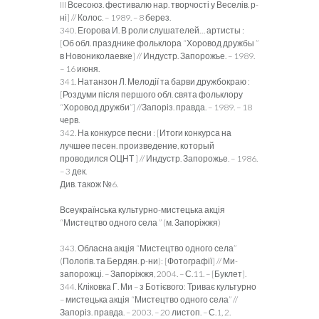
III Всесоюз. фестивалю нар. творчості у Веселів. р-
ні] // Колос. – 1989. – 8 берез.
340. Егорова И. В роли слушателей… артисты :
[Об обл. празднике фольклора “Хоровод дружбы ”
в Новониколаевке] // Индустр. Запорожье. – 1989.
– 16 июня.
341. Натанзон Л. Мелодії та барви дружбокраю :
[Роздуми після першого обл. свята фольклору
“Хоровод дружби”] //Запоріз. правда. – 1989. – 18
черв.
342. На конкурсе песни : [Итоги конкурса на
лучшее песен. произведение, который
проводился ОЦНТ ] // Индустр. Запорожье. – 1986.
– 3 дек.
Див. також №6.
Всеукраїнська культурно-мистецька акція
“Мистецтво одного села ” (м. Запоріжжя)
343. Обласна акція “Мистецтво одного села”
(Пологів. та Бердян. р-ни): [Фотографії] // Ми-
запорожці. – Запоріжжя, 2004. – С.11. – [Буклет].
344. Кліковка Г. Ми – з Ботієвого: Триває культурно
– мистецька акція “Мистецтво одного села” //
Запоріз. правда. – 2003. – 20 листоп. – С.1, 2.