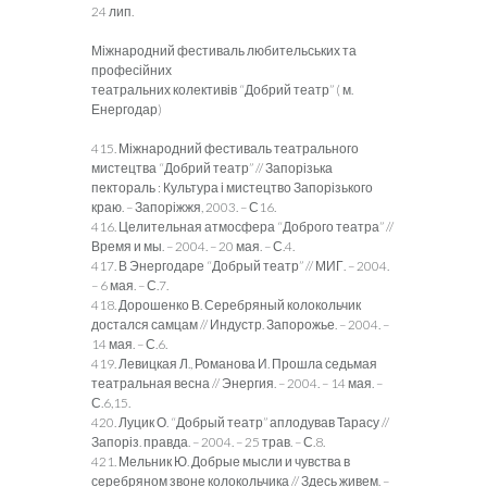
24 лип.
Міжнародний фестиваль любительських та
професійних
театральних колективів “Добрий театр” ( м.
Енергодар)
415. Міжнародний фестиваль театрального
мистецтва “Добрий театр” // Запорізька
пектораль : Культура і мистецтво Запорізького
краю. – Запоріжжя, 2003. – С16.
416. Целительная атмосфера “Доброго театра” //
Время и мы. – 2004. – 20 мая. – С.4.
417. В Энергодаре “Добрый театр” // МИГ. – 2004.
– 6 мая. – С.7.
418. Дорошенко В. Серебряный колокольчик
достался самцам // Индустр. Запорожье. – 2004. –
14 мая. – С.6.
419. Левицкая Л., Романова И. Прошла седьмая
театральная весна // Энергия. – 2004. – 14 мая. –
С.6,15.
420. Луцик О. “Добрый театр” аплодував Тарасу //
Запоріз. правда. – 2004. – 25 трав. – С.8.
421. Мельник Ю. Добрые мысли и чувства в
серебряном звоне колокольчика // Здесь живем. –