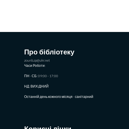
Про бібліотеку
zounb.zp@ukr.net
Часи Роботи:
ПН - СБ: 09:00 - 17:00
НД: ВИХIДНИЙ
Останній день кожного місяця - санітарний
Корисні лінки