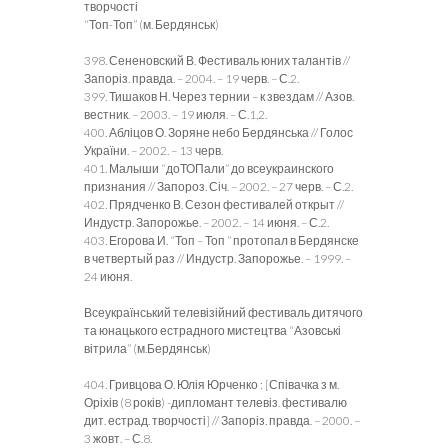
творчості
“Топ-Топ” (м. Бердянськ)
398. Сененовский В. Фестиваль юних талантів //
Запоріз. правда. – 2004. – 19 черв. – С.2.
399. Тишаков Н. Через тернии – к звездам // Азов.
вестник. – 2003. – 19 июля. – С.1,2.
400. Абліцов О. Зоряне небо Бердянська // Голос
України. – 2002. – 13 черв.
401. Малыши “доТОПали” до всеукраинского
признания // Запороз. Січ. – 2002. – 27 черв. – С.2.
402. Прядченко В. Сезон фестивалей открыт //
Индустр. Запорожье. – 2002. – 14 июня. – С.2.
403. Егорова И. “Топ – Топ ” протопал в Бердянске
в четвертый раз // Индустр. Запорожье. – 1999. –
24 июня.
Всеукраїнський телевізійний фестиваль дитячого
та юнацького естрадного мистецтва “Азовські
вітрила” (м.Бердянськ)
404. Гривцова О. Юлія Юрченко : [Співачка з м.
Оріхів (8 років) -дипломант телевіз. фестивалю
дит. естрад. творчості] // Запоріз. правда. – 2000. –
3 жовт. – С.8.