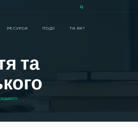
РЕСУРСИ
ПОДІЇ
ТИ ЯК?
тя та
ького
.САЦЬКОГО