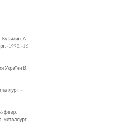
 Кузьмин, А.
г. -1998. -16
я України В.
еталлург. –
26 февр.
, металлург.