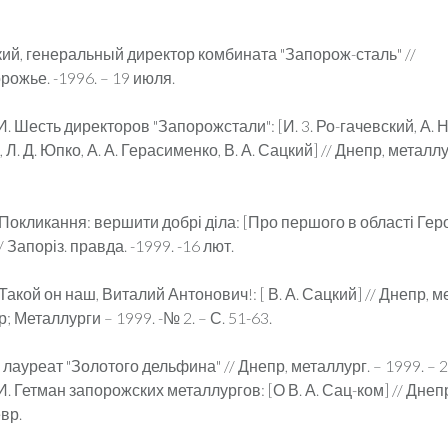
ий, генеральный директор комбината "Запорож-сталь" //
ожье. -1996. – 19 июля.
. Шесть директоров "Запорожстали": [И. 3. Ро-гачевский, А. Н.
Л. Д. Юпко, А. А. Герасименко, В. А. Сацкий] // Днепр, металлур
Покликання: вершити добрі діла: [Про першого в області Геро
/ Запоріз. правда. -1999. -16 лют.
Такой он наш, Виталий Антонович!: [ В. А. Сацкий] // Днепр, м
; Металлурги – 1999. -№ 2. – С. 51-63.
– лауреат "Золотого дельфина" // Днепр, металлург. – 1999. – 
. Гетман запорожских металлургов: [О В. А. Сац-ком] // Днепр
евр.