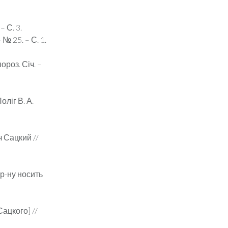
 С. 3.
№ 25. – С. 1.
роз. Січ. –
оліг В. А.
 Сацкий //
 р-ну носить
ацкого] //