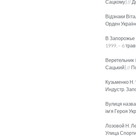
Сацкому] // Дн
Відзнаки Віта
Орден Українсь
В Запорожье п
1999. – 6 трав
Веретельник I.
Сацький] // По
Кузьменко Н.
Индустр. Запо
Вулиця назван
ім'я Героя Укр
Лозовой Н. Ле
Улица Спортив