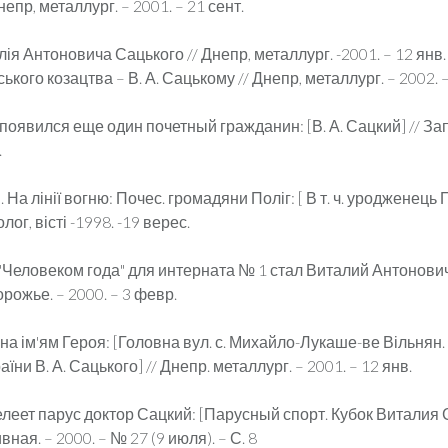
епр, металлург. – 2001. – 21 сент.
лія Антоновича Сацького // Днепр, металлург. -2001. – 12 янв. –
кого козацтва – В. А. Сацькому // Днепр, металлург. – 2002. – 
оявился еще один почетный гражданин: [В. А. Сацкий] // Запо
.
 На лінії вогню: Почес. громадяни Поліг: [ В т. ч. уродженець П
лог, вісті -1998. -19 верес.
 "Человеком года" для интерната № 1 стал Виталий Антонович
рожье. – 2000. – 3 февр.
а ім'ям Героя: [Головна вул. с. Михайло-Лукаше-ве Вільнян.
аїни В. А. Сацького] // Днепр. металлург. – 2001. – 12 янв.
леет парус доктор Сацкий: [Парусный спорт. Кубок Виталия С
ная. – 2000. – № 27 (9 июля). – С. 8