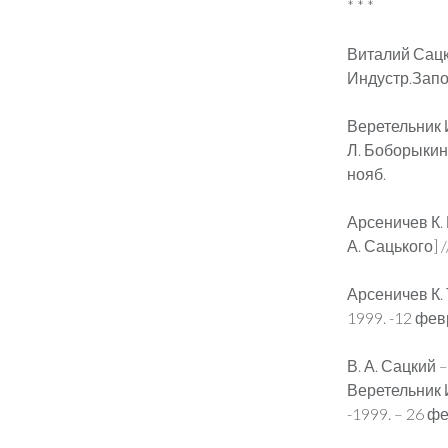
* * *
Виталий Сацк
Индустр.Запор
Веретельник И
Л. Боборыкин, 
нояб.
Арсеничев К. 
А. Сацького] /
Арсеничев К. 
1999. -12 февр
В. А. Сацкий 
Веретельник И
-1999. – 26 ф