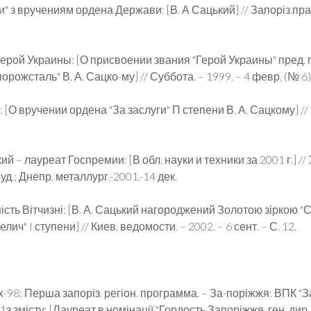
и" з вручениям ордена Держави: [В. А Сацький] // Запоріз.прав
ерой Украины: [О присвоении звания "Герой Украины" пред. пр
рожсталь" В. А. Сацко-му] // Суббота. – 1999. – 4 февр. (№ 6). 
[О вручении ордена "За заслуги" П степени В. А. Сацкому] //
.
й – лауреат Госпремии: [В обл. науки и техники за 2001 г.] // 
руд.; Днепр, металлург.-2001.-14 дек.
ість Вітчизні: [В. А. Сацький нагороджений Золотою зіркою "
лич" I ступени] // Киев. ведомости. – 2002. – 6 сент. – С. 12.
98: Перша запоріз. регіон. программа. – За-поріжжя: ВПК "З
– 1з змісту: [Лауреат в номінації "Гордость Запоріжжя, ген. дир