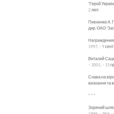
"Герой Україн
2 лют.
Пивненко А. Г
дир. ОАО "Запо
Награждения: 
1997. – 9 сент
Виталий Сацки
– 2001. – 15 г
Слава на вірн
визнання та ве
* * *
Зоряний шлях-
1999. – 38 с. 