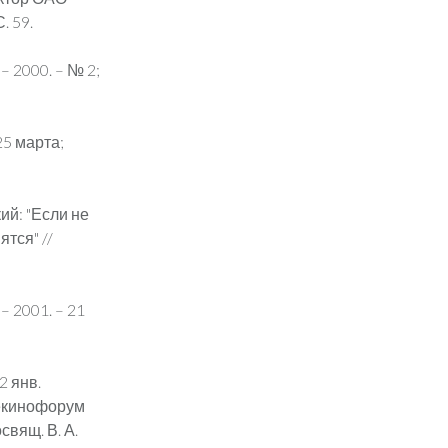
. 59.
 – 2000. – № 2;
25 марта;
ий: "Если не
тся" //
– 2001. – 21
2 янв.
лекинофорум
свящ. В. А.