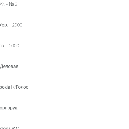
99. – № 2
'ер. – 2000. –
з. – 2000. –
/ Деловая
оків] //Голос
горноруд.
ектор ОАО