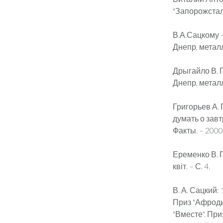
"Запорожсталь"
В.А.Сацкому – 
Днепр, металлу
Дрыгайло В. Г
Днепр, металлу
Григорьев А.
думать о завт
Факты. – 2000.
Еременко В. Па
квіт. – С. 4.
В. А. Сацкий: 
Приз "Афроди
"Вместе". При