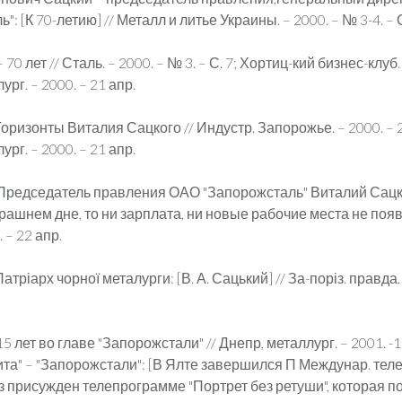
: [К 70-летию] // Металл и литье Украины. – 2000. – № 3-4. – С
70 лет // Сталь. – 2000. – № 3. – С. 7; Хортиц-кий бизнес-клуб.
рг. – 2000. – 21 апр.
оризонты Виталия Сацкого // Индустр. Запорожье. – 2000. – 
рг. – 2000. – 21 апр.
 Председатель правления ОАО "Запорожсталь" Виталий Сацк
рашнем дне, то ни зарплата, ни новые рабочие места не появя
 – 22 апр.
тріарх чорної металурги: [В. А. Сацький] // За-поріз. правда. 
15 лет во главе "Запорожстали" // Днепр, металлург. – 2001. -1
та" – "Запорожстали": [В Ялте завершился П Междунар. те
з присужден телепрограмме "Портрет без ретуши", которая по