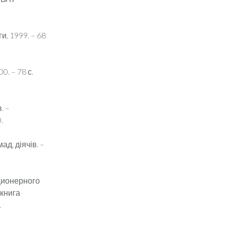
и, 1999. – 68
. – 78 с.
. –
.
ад, діячів. –
кционерного
 книга
.