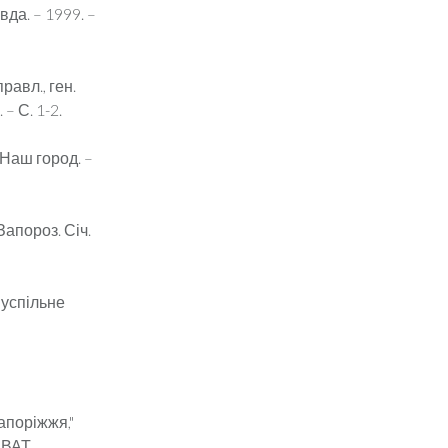
да. – 1999. –
авл., ген.
– С. 1-2.
 Наш город. –
Запороз. Січ.
Суспільне
апоріжжя,"
. ВАТ