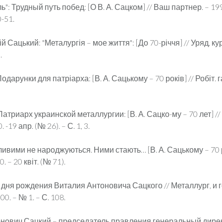
": Трудный путь побед: [О В. А. Сацком] // Ваш партнер. – 19
0-51.
й Сацький: "Металургія – мое життя": [До 70-річчя] // Уряд, кур
.
дарунки для патріарха: [В. А. Сацькому – 70 років] // Робіт. га
атриарх украинской металлургии: [В. А. Сацко-му – 70 лет] /
-19 апр. (№ 26). – С. 1, 3.
ивими не народжуються. Ними стають… [В. А. Сацькому – 70 р
. – 20 квіт. (№ 71).
 дня рождения Виталия Антоновича Сацкого // Металлург, и 
00. – № 1. – С. 108.
нович Сацкий – председатель правления,генеральный дир