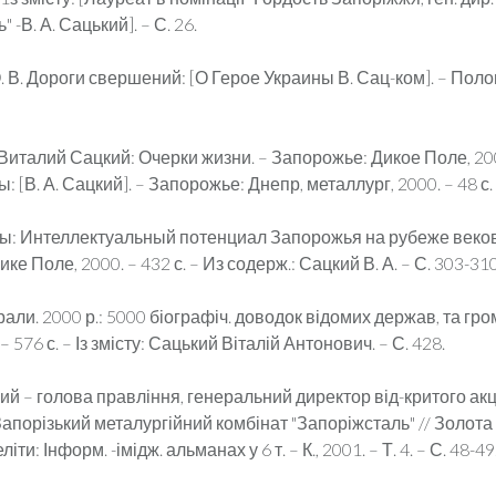
 -В. А. Сацький]. – С. 26.
 В. Дороги свершений: [О Герое Украины В. Сац-ком]. – Полог
Виталий Сацкий: Очерки жизни. – Запорожье: Дикое Поле, 2000
: [В. А. Сацкий]. – Запорожье: Днепр, металлург, 2000. – 48 с.
бы: Интеллектуальный потенциал Запорожья на рубеже веков
е Поле, 2000. – 432 с. – Из содерж.: Сацкий В. А. – С. 303-310
рали. 2000 р.: 5000 біографіч. доводок відомих держав, та гром
0. – 576 с. – Із змісту: Сацький Віталій Антонович. – С. 428.
ий – голова правління, генеральний директор від-критого а
апорізький металургійний комбінат "Запоріжсталь" // Золота
іти: Інформ. -імідж. альманах у 6 т. – К., 2001. – Т. 4. – С. 48-49