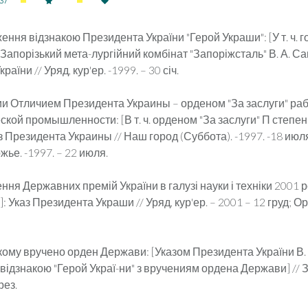
37
ння відзнакою Президента України "Герой Украши": [У т. ч. г
 "Запорізький мета-лургійний комбінат "Запоріжсталь" В. А. Са
аїни // Уряд, кур'ер. -1999. – 30 січ.
и Отличием Президента Украины – орденом "За заслуги" ра
кой промышленности: [В т. ч. орденом "За заслуги" П степени
з Президента Украины // Наш город (Суббота). -1997. -18 июля.
жье. -1997. – 22 июля.
ня Державних премій України в галузі науки і техніки 2001 року
: Указ Президента Украши // Уряд, кур'ер. – 2001 – 12 груд; Ор
кому вручено орден Держави: [Указом Президента України В. 
ідзнакою "Герой Украї-ни" з вручениям ордена Держави] // З
рез.