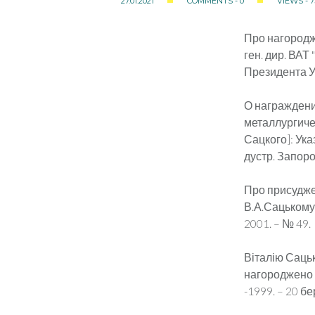
27.01.2021
COMMENTS - 0
VIEWS - 7
Про нагородже
ген. дир. ВАТ
Президента Укр
О награждени
металлургичес
Сацкого]: Ука
дустр. Запоро
Про присуджен
В.А.Сацькому]
2001. – № 49.
Віталію Саць
нагороджено в
-1999. – 20 бе