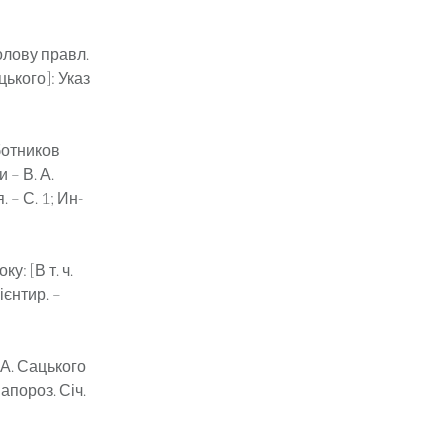
олову правл.
цького]: Указ
ботников
 – В. А.
 – С. 1; Ин-
: [В т. ч.
ієнтир. –
А. Сацького
апороз. Січ.