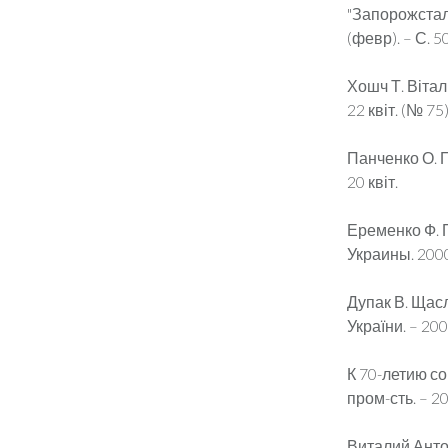
"Запорожсталь
(февр). – С. 5
Хошч Т. Віталі
22 квіт. (№ 75)
Панченко О. По
20 квіт.
Еременко Ф. П
Украины. 2000. 
Дупак В. Щасл
України. – 2000
К 70-летию со
пром-сть. – 20
Виталий Анто