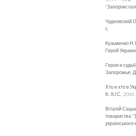
"Запоріжсталь"
Чудновский О.
с.
Кузьменко Н. 
Герой Украины
Герои и судь
Запорожье: Дик
Хто е хто в Ук
К.: К.І.С., 200
Віталій Сацьк
товариства "З
українського ел